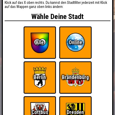
Klick auf das X oben rechts. Du kannst den Stadtfilter jederzeit mit Klick
auf das Wappen ganz oben links ändern:
Wähle Deine Stadt
Alle
Online
Berlin
Brandenburg
BUCHEN
Cottbus
Dresden
RESERVIERUNG