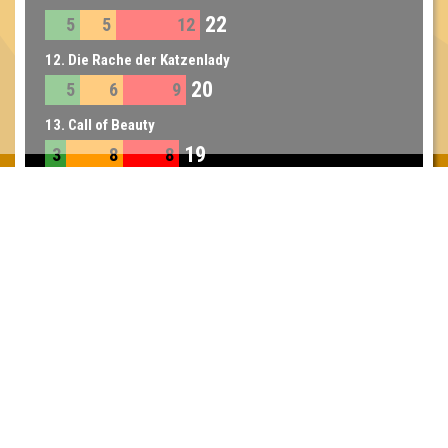
22
5
5
12
12. Die Rache der Katzenlady
20
5
6
9
13. Call of Beauty
19
3
8
8
14. Pfeffi To Go
18
4
6
8
15. Hanfgranate
7
2
5
Inhaber & Geschäftsführer:
Georg Martin // Quizlabor
Sandower Straße 56