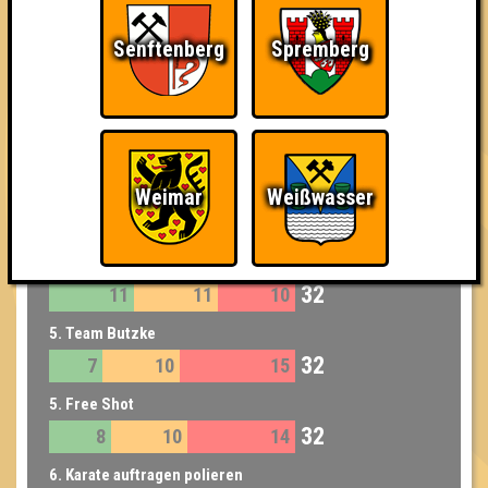
35
12
10
13
Senftenberg
Spremberg
3. Hateful 8
35
9
11
15
4. Nicht sicher
33
12
8
13
4. Band of Brazzers
Weimar
Weißwasser
33
8
11
14
5. Schnapsosaurus
32
11
11
10
5. Team Butzke
32
7
10
15
5. Free Shot
32
8
10
14
6. Karate auftragen polieren