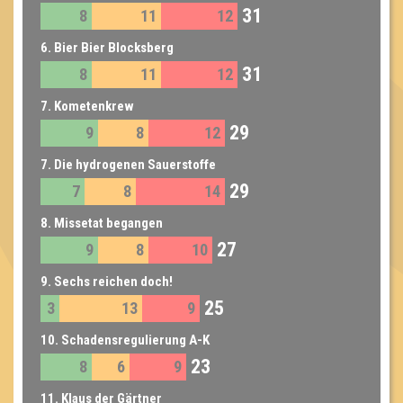
31
8
11
12
6. Bier Bier Blocksberg
31
8
11
12
7. Kometenkrew
29
9
8
12
7. Die hydrogenen Sauerstoffe
29
7
8
14
8. Missetat begangen
27
9
8
10
9. Sechs reichen doch!
25
3
13
9
10. Schadensregulierung A-K
23
8
6
9
11. Klaus der Gärtner