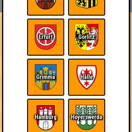
HIGHSCORE
EVENTS
ÜBER UNS
FAQ
«
»
Seitenquiz Berlin #83
Erfurt
Görlitz
Quiz im Ritter Butzke! · 26.02.2016 · Ritter Butzke
Info
Punkte
Angemeldete Teams
Grimma
Halle
Hamburg
Hoyerswerda
Punkte