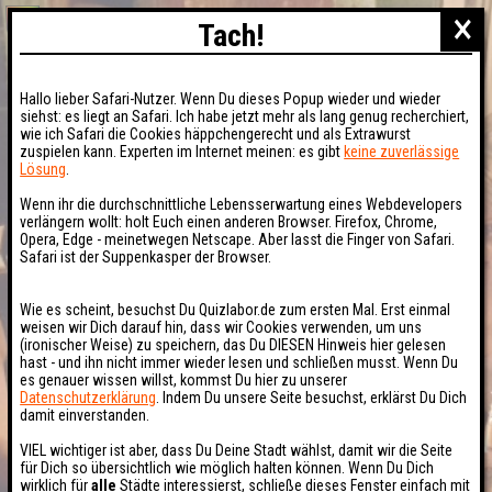
×
Tach!
Hallo lieber Safari-Nutzer. Wenn Du dieses Popup wieder und wieder
siehst: es liegt an Safari. Ich habe jetzt mehr als lang genug recherchiert,
wie ich Safari die Cookies häppchengerecht und als Extrawurst
zuspielen kann. Experten im Internet meinen: es gibt
keine zuverlässige
Lösung
.
Wenn ihr die durchschnittliche Lebensserwartung eines Webdevelopers
verlängern wollt: holt Euch einen anderen Browser. Firefox, Chrome,
Opera, Edge - meinetwegen Netscape. Aber lasst die Finger von Safari.
Safari ist der Suppenkasper der Browser.
Wie es scheint, besuchst Du Quizlabor.de zum ersten Mal. Erst einmal
weisen wir Dich darauf hin, dass wir Cookies verwenden, um uns
(ironischer Weise) zu speichern, das Du DIESEN Hinweis hier gelesen
hast - und ihn nicht immer wieder lesen und schließen musst. Wenn Du
es genauer wissen willst, kommst Du hier zu unserer
Datenschutzerklärung
. Indem Du unsere Seite besuchst, erklärst Du Dich
damit einverstanden.
VIEL wichtiger ist aber, dass Du Deine Stadt wählst, damit wir die Seite
für Dich so übersichtlich wie möglich halten können. Wenn Du Dich
wirklich für
alle
Städte interessierst, schließe dieses Fenster einfach mit