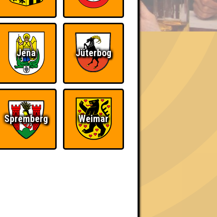
BER UNS
«
»
Jena
Jüterbog
Spremberg
Weimar