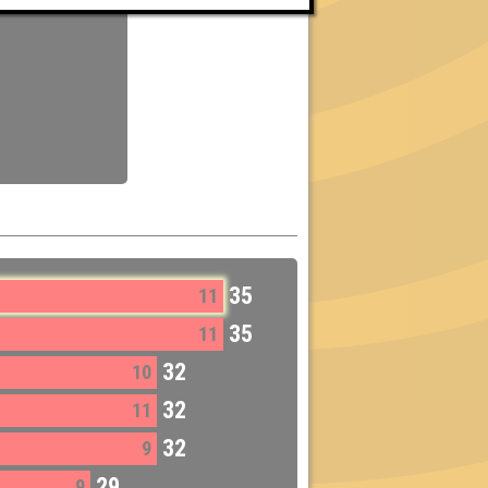
35
11
35
11
32
10
32
11
32
9
29
9