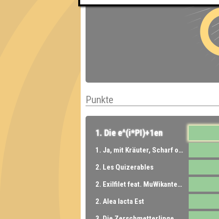
Punkte
1. Die e^(i*PI)+1en
1. Ja, mit Kräuter, Scharf ohne Zwiebeln und viel Rotkraut bitte! feat. WTF
2. Les Quizerables
2. Exilfilet feat. MuWikantenstadl
2. Alea Iacta Est
3. Die Zerschmetterlinge