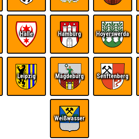
Ü
FAQ
BUCHEN
RESERVIERUNG
HIGHSCORE
S
Halle
Hamburg
Hoyerswerda
UK Leipzig
Teams
Leipzig
Magdeburg
Senftenberg
Weißwasser