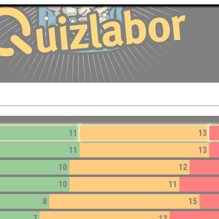
11
13
11
13
10
12
10
11
8
15
7
13