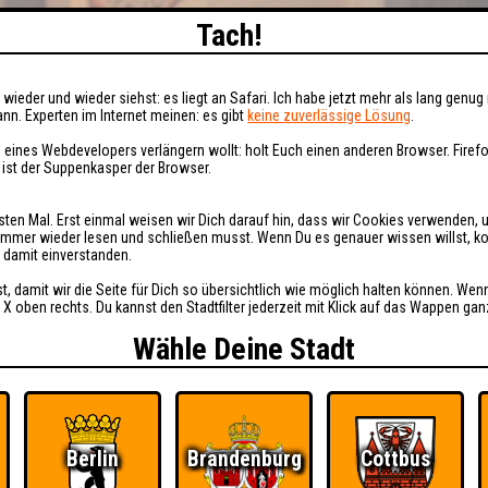
Tach!
wieder und wieder siehst: es liegt an Safari. Ich habe jetzt mehr als lang genug 
nn. Experten im Internet meinen: es gibt
keine zuverlässige Lösung
.
 eines Webdevelopers verlängern wollt: holt Euch einen anderen Browser. Fire
i ist der Suppenkasper der Browser.
sten Mal. Erst einmal weisen wir Dich darauf hin, dass wir Cookies verwenden, 
t immer wieder lesen und schließen musst. Wenn Du es genauer wissen willst, 
h damit einverstanden.
st, damit wir die Seite für Dich so übersichtlich wie möglich halten können. Wen
 X oben rechts. Du kannst den Stadtfilter jederzeit mit Klick auf das Wappen gan
Wähle Deine Stadt
Berlin
Brandenburg
Cottbus