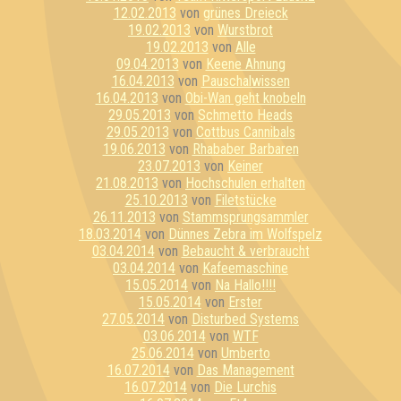
12.02.2013
von
grünes Dreieck
19.02.2013
von
Wurstbrot
19.02.2013
von
Alle
09.04.2013
von
Keene Ahnung
16.04.2013
von
Pauschalwissen
16.04.2013
von
Obi-Wan geht knobeln
29.05.2013
von
Schmetto Heads
29.05.2013
von
Cottbus Cannibals
19.06.2013
von
Rhababer Barbaren
23.07.2013
von
Keiner
21.08.2013
von
Hochschulen erhalten
25.10.2013
von
Filetstücke
26.11.2013
von
Stammsprungsammler
18.03.2014
von
Dünnes Zebra im Wolfspelz
03.04.2014
von
Bebaucht & verbraucht
03.04.2014
von
Kafeemaschine
15.05.2014
von
Na Hallo!!!!
15.05.2014
von
Erster
27.05.2014
von
Disturbed Systems
03.06.2014
von
WTF
25.06.2014
von
Umberto
16.07.2014
von
Das Management
16.07.2014
von
Die Lurchis