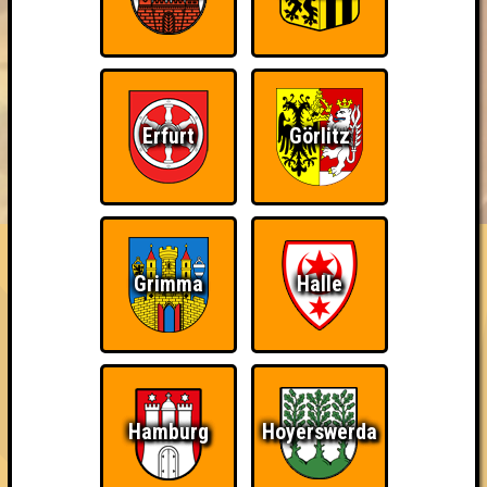
Erfurt
Görlitz
BUCHEN
RESERVIERUNG
HIGHSCORE
EVENTS
ÜBER UNS
FAQ
Knapp daneben!
Grimma
Halle
Belege den 2. Platz
~ Noch nicht erreicht ~
Hamburg
Hoyerswerda