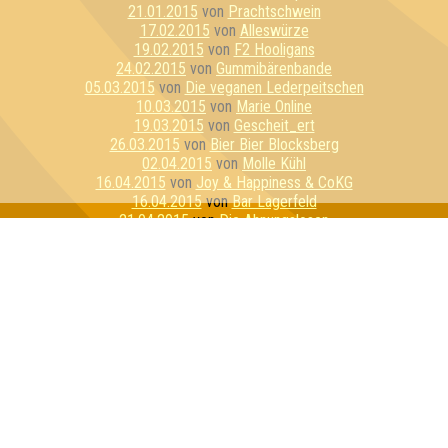
21.01.2015
von
Prachtschwein
17.02.2015
von
Alleswürze
19.02.2015
von
F2 Hooligans
24.02.2015
von
Gummibärenbande
05.03.2015
von
Die veganen Lederpeitschen
10.03.2015
von
Marie Online
19.03.2015
von
Gescheit_ert
26.03.2015
von
Bier Bier Blocksberg
02.04.2015
von
Molle Kühl
16.04.2015
von
Joy & Happiness & CoKG
16.04.2015
von
Bar Lagerfeld
21.04.2015
von
Die Ahnungslosen
23.04.2015
von
Kadda Strohfall
30.04.2015
von
Judäische Volksfront
12.05.2015
von
Shitstorm
12.05.2015
von
Dezemberklub
21.05.2015
von
Awesomedary
26.05.2015
von
Bierbrains
11.06.2015
von
Tribute of WTF & Exilfilet
11.06.2015
von
Schrödingers Cat
18.06.2015
von
Quizzly Bären
25.06.2015
von
Obstflieger
30.06.2015
von
Pinky ohne Brain