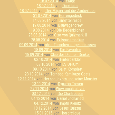
16.07.2014
von
Et4ge
18.07.2014
von
Ducktales
18.07.2014
von
Der Magier und die Zauberfeen
31.07.2014
von
Herrengedeck
14.08.2014
von
Limettenraspel
19.08.2014
von
Bauwagencrew
19.08.2014
von
Die Bedenklichen
28.08.2014
von
Otto von Quizmark II
28.08.2014
von
Exilspasemacken
09.09.2014
von
ohne Tännchen aufgeschmissen
18.09.2014
von
Die Favoriten
18.09.2014
von
Club der Dichten Denker
02.10.2014
von
Hinterbänkler
07.10.2014
von
LS OPiUm
09.10.2014
von
Salat Komplett
23.10.2014
von
Tornado Kamikaze Goats
12.11.2014
von
Herzog Igzorn und seine Monster
13.11.2014
von
Dynamo Tresen
27.11.2014
von
Wow much clever
03.12.2014
von
Die Chartreusen
04.12.2014
von
Daniel unchained
04.12.2014
von
Käptn Kienitz
18.12.2014
von
Jesus Quiztus
15.01.2015
von
Horrorclique