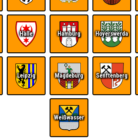
Halle
Hamburg
Hoyerswerda
Ü
FAQ
BUCHEN
RESERVIERUNG
HIGHSCORE
Leipzig
Magdeburg
Senftenberg
S
· 29.05.2013 · Scandale Le Locale Fatale
Teams
Weißwasser