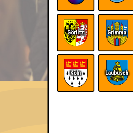
Görlitz
Grimma
Köln
Laubusch
EVENT
Seitenquiz 56
Campus OpenAir 2013 - Laut gegen Nazis 
Info
Punkte
Angemeldete 