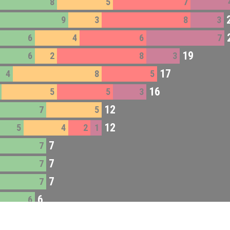
8
5
7
9
3
8
3
6
4
6
7
19
6
2
8
3
17
4
8
5
16
5
5
3
12
7
5
12
5
4
2
1
7
7
7
7
7
7
6
6
5
5