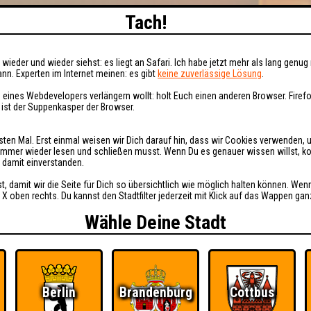
Tach!
wieder und wieder siehst: es liegt an Safari. Ich habe jetzt mehr als lang genug 
nn. Experten im Internet meinen: es gibt
keine zuverlässige Lösung
.
 eines Webdevelopers verlängern wollt: holt Euch einen anderen Browser. Fire
i ist der Suppenkasper der Browser.
sten Mal. Erst einmal weisen wir Dich darauf hin, dass wir Cookies verwenden, 
t immer wieder lesen und schließen musst. Wenn Du es genauer wissen willst, 
h damit einverstanden.
st, damit wir die Seite für Dich so übersichtlich wie möglich halten können. Wen
 X oben rechts. Du kannst den Stadtfilter jederzeit mit Klick auf das Wappen gan
Wähle Deine Stadt
Berlin
Brandenburg
Cottbus