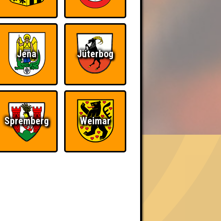
Jena
Jüterbog
BER UNS
Spremberg
Weimar
«
»