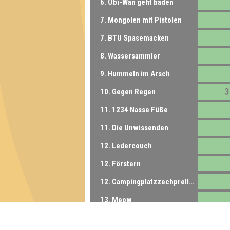
6. Obi-Wan geht baden
7. Mongolen mit Pistolen
7. BTU Spasemacken
8. Wassersammler
9. Hummeln im Arsch
3
10. Gegen Regen
11. 1234 Nasse Füße
11. Die Unwissenden
12. Ledercouch
12. Förstern
12. Campingplatzzechpreller
13. Meow
14. Don Promillos