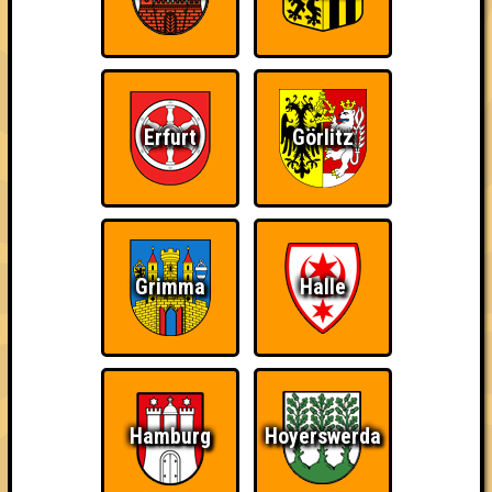
Kleiner Hinweis: bei uns sind Teams, die in einem Stechen
verlieren, trotzdem auf dem 1. Platz - den haben sie sich
schließlich verdient! Entsprechend gibt es für diese auch
Errungenschaften für den 1. Platz.
Erfurt
Görlitz
Knapp daneben!
Schon wieder zum
Wiederzehn macht
Grimma
Halle
Quiz?!
Freude
Hamburg
Hoyerswerda
Quizveteran
Wir sind immer bei
Nerven aus Stahl
Euch!