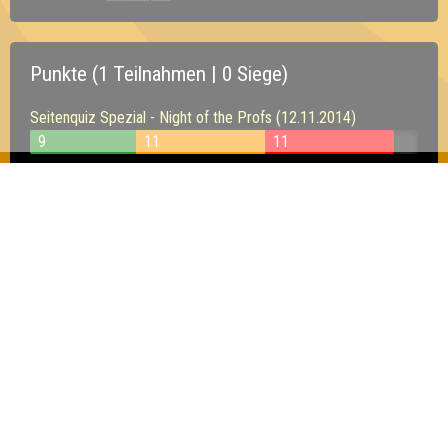
Punkte (1 Teilnahmen | 0 Siege)
Seitenquiz Spezial - Night of the Profs (12.11.2014)
9
11
11
Inhaber & Geschäftsführer:
Georg Martin // Quizlabor
Sandower Straße 56
03046 Cottbus
info@quizlabor.de
Impressum:
Impressum
Datenschutz:
Datenschutzerklärung
Facebook:
https://www.facebook.com/quizlabor
Instagram:
https://www.instagram.com/quizlabor/