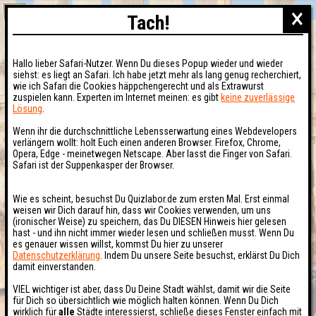
×
Tach!
Hallo lieber Safari-Nutzer. Wenn Du dieses Popup wieder und wieder
siehst: es liegt an Safari. Ich habe jetzt mehr als lang genug recherchiert,
wie ich Safari die Cookies häppchengerecht und als Extrawurst
zuspielen kann. Experten im Internet meinen: es gibt
keine zuverlässige
Lösung
.
Wenn ihr die durchschnittliche Lebensserwartung eines Webdevelopers
verlängern wollt: holt Euch einen anderen Browser. Firefox, Chrome,
Opera, Edge - meinetwegen Netscape. Aber lasst die Finger von Safari.
Safari ist der Suppenkasper der Browser.
Wie es scheint, besuchst Du Quizlabor.de zum ersten Mal. Erst einmal
weisen wir Dich darauf hin, dass wir Cookies verwenden, um uns
(ironischer Weise) zu speichern, das Du DIESEN Hinweis hier gelesen
hast - und ihn nicht immer wieder lesen und schließen musst. Wenn Du
es genauer wissen willst, kommst Du hier zu unserer
Datenschutzerklärung
. Indem Du unsere Seite besuchst, erklärst Du Dich
damit einverstanden.
VIEL wichtiger ist aber, dass Du Deine Stadt wählst, damit wir die Seite
für Dich so übersichtlich wie möglich halten können. Wenn Du Dich
wirklich für
alle
Städte interessierst, schließe dieses Fenster einfach mit