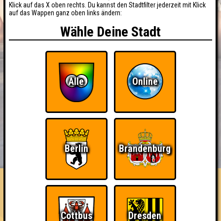
Klick auf das X oben rechts. Du kannst den Stadtfilter jederzeit mit Klick
auf das Wappen ganz oben links ändern:
Wähle Deine Stadt
Alle
Online
BUCHEN
RESERVIERUNG
Berlin
Brandenburg
HIGHSCORE
EVENTS
ÜBER UNS
FAQ
Herzog Igzorn und seine Monster
Cottbus
Dresden
Errungenschaften