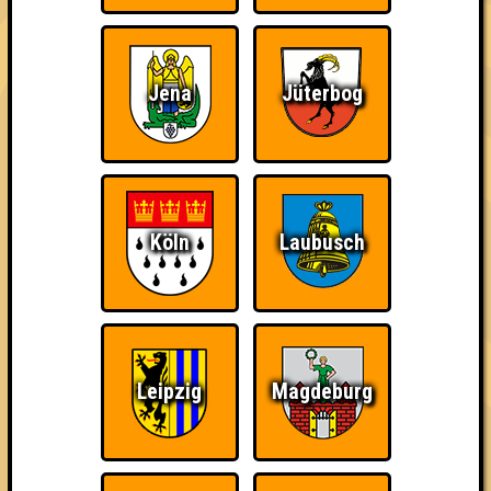
Jena
Jüterbog
The Amount of
Ich war da, vor 3000
Da-Da Da! Da-Da Da!
Teilnahmen is too
Jahren
damn high
Köln
Laubusch
Teil der Oberschicht
Erster!
So kurz vorm Sieg!
Leipzig
Magdeburg