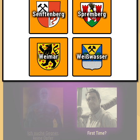
Senftenberg
Spremberg
The Last of Us
Wir sind ERSTER?!
Streber
Weimar
Weißwasser
Eindeutiger Sieg
Duelist
Bin ich schon drin?
Ich suche Gegner,
First Time?
keine Opfer