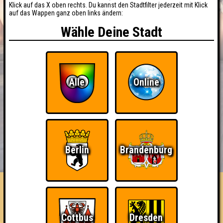
Klick auf das X oben rechts. Du kannst den Stadtfilter jederzeit mit Klick
auf das Wappen ganz oben links ändern:
Wähle Deine Stadt
Alle
Online
BUCHEN
RESERVIERUNG
Berlin
Brandenburg
HIGHSCORE
EVENTS
ÜBER UNS
FAQ
«
»
Seitenquiz 46
"Easy like Tuesday evening" · 19.02.2013 · Scandale Le
Cottbus
Dresden