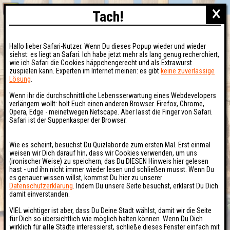
×
Tach!
Hallo lieber Safari-Nutzer. Wenn Du dieses Popup wieder und wieder
siehst: es liegt an Safari. Ich habe jetzt mehr als lang genug recherchiert,
wie ich Safari die Cookies häppchengerecht und als Extrawurst
zuspielen kann. Experten im Internet meinen: es gibt
keine zuverlässige
Lösung
.
Wenn ihr die durchschnittliche Lebensserwartung eines Webdevelopers
verlängern wollt: holt Euch einen anderen Browser. Firefox, Chrome,
Opera, Edge - meinetwegen Netscape. Aber lasst die Finger von Safari.
Safari ist der Suppenkasper der Browser.
Wie es scheint, besuchst Du Quizlabor.de zum ersten Mal. Erst einmal
weisen wir Dich darauf hin, dass wir Cookies verwenden, um uns
(ironischer Weise) zu speichern, das Du DIESEN Hinweis hier gelesen
hast - und ihn nicht immer wieder lesen und schließen musst. Wenn Du
es genauer wissen willst, kommst Du hier zu unserer
Datenschutzerklärung
. Indem Du unsere Seite besuchst, erklärst Du Dich
damit einverstanden.
VIEL wichtiger ist aber, dass Du Deine Stadt wählst, damit wir die Seite
für Dich so übersichtlich wie möglich halten können. Wenn Du Dich
wirklich für
alle
Städte interessierst, schließe dieses Fenster einfach mit