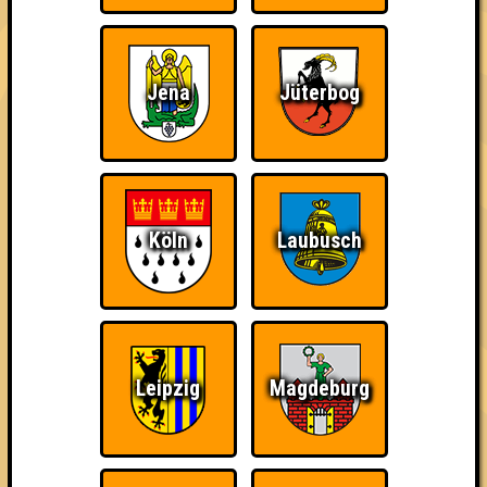
34
12
11
11
2. ohne Smartphone aufgeschmissen
34
10
11
13
Jena
Jüterbog
2. Wurstbrot
34
14
8
12
2. fickende Hölle
34
12
12
10
Köln
Laubusch
3. Fango am Mars
33
9
13
11
4. Obi-Wan jeht knobeln
30
11
10
9
Leipzig
Magdeburg
5. Ääähüüyk!!!
28
11
7
10
5. Team Tworette... Scheiße