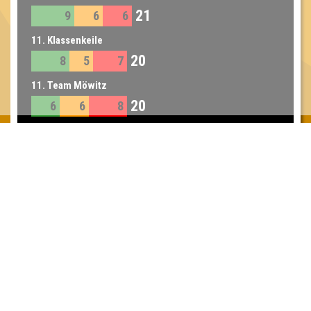
21
9
6
6
11. Klassenkeile
20
8
5
7
11. Team Möwitz
20
6
6
8
Inhaber & Geschäftsführer:
Georg Martin // Quizlabor
Sandower Straße 56
03046 Cottbus
info@quizlabor.de
Impressum:
Impressum
Datenschutz:
Datenschutzerklärung