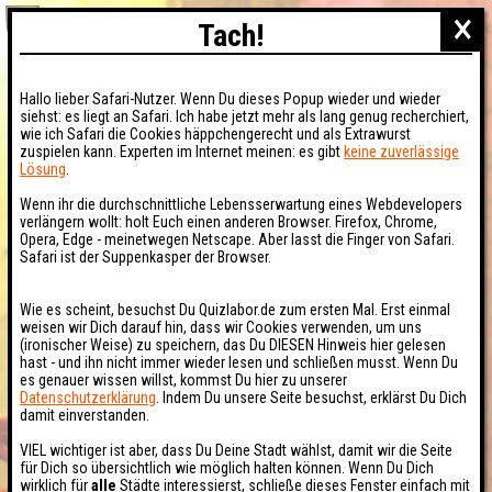
×
Tach!
Hallo lieber Safari-Nutzer. Wenn Du dieses Popup wieder und wieder
siehst: es liegt an Safari. Ich habe jetzt mehr als lang genug recherchiert,
wie ich Safari die Cookies häppchengerecht und als Extrawurst
zuspielen kann. Experten im Internet meinen: es gibt
keine zuverlässige
Lösung
.
Wenn ihr die durchschnittliche Lebensserwartung eines Webdevelopers
verlängern wollt: holt Euch einen anderen Browser. Firefox, Chrome,
Opera, Edge - meinetwegen Netscape. Aber lasst die Finger von Safari.
Safari ist der Suppenkasper der Browser.
Wie es scheint, besuchst Du Quizlabor.de zum ersten Mal. Erst einmal
weisen wir Dich darauf hin, dass wir Cookies verwenden, um uns
(ironischer Weise) zu speichern, das Du DIESEN Hinweis hier gelesen
hast - und ihn nicht immer wieder lesen und schließen musst. Wenn Du
es genauer wissen willst, kommst Du hier zu unserer
Datenschutzerklärung
. Indem Du unsere Seite besuchst, erklärst Du Dich
damit einverstanden.
VIEL wichtiger ist aber, dass Du Deine Stadt wählst, damit wir die Seite
für Dich so übersichtlich wie möglich halten können. Wenn Du Dich
wirklich für
alle
Städte interessierst, schließe dieses Fenster einfach mit