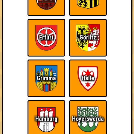
Errungenschaften
Kleiner Hinweis: bei uns sind Teams, die in einem Stechen
verlieren, trotzdem auf dem 1. Platz - den haben sie sich
schließlich verdient! Entsprechend gibt es für diese auch
Errungenschaften für den 1. Platz.
Erfurt
Görlitz
Knapp daneben!
Schon wieder zum
Wiederzehn macht
Grimma
Halle
Quiz?!
Freude
Hamburg
Hoyerswerda
Quizveteran
Wir sind immer bei
Nerven aus Stahl
Euch!