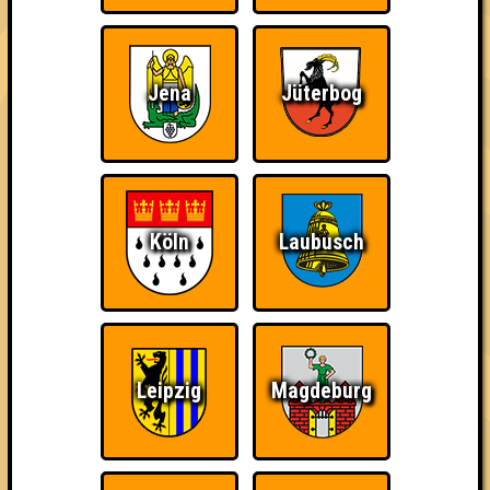
Jena
Jüterbog
The Amount of
Ich war da, vor 3000
Da-Da Da! Da-Da Da!
Teilnahmen is too
Jahren
damn high
Köln
Laubusch
Teil der Oberschicht
Erster!
So kurz vorm Sieg!
Leipzig
Magdeburg