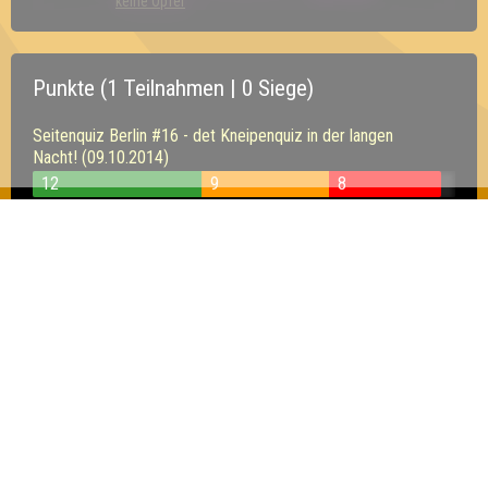
keine Opfer
Punkte (1 Teilnahmen | 0 Siege)
Seitenquiz Berlin #16 - det Kneipenquiz in der langen
Nacht! (09.10.2014)
12
9
8
Inhaber & Geschäftsführer:
Georg Martin // Quizlabor
Sandower Straße 56
03046 Cottbus
info@quizlabor.de
Impressum:
Impressum
Datenschutz:
Datenschutzerklärung
Facebook:
https://www.facebook.com/quizlabor