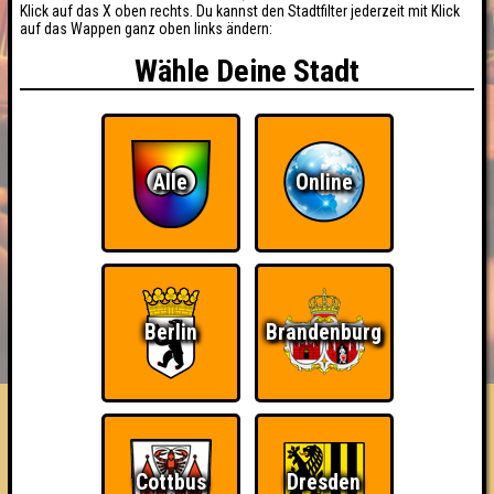
Klick auf das X oben rechts. Du kannst den Stadtfilter jederzeit mit Klick
auf das Wappen ganz oben links ändern:
Wähle Deine Stadt
Alle
Online
BUCHEN
RESERVIERUNG
Berlin
Brandenburg
HIGHSCORE
EVENTS
ÜBER UNS
FAQ
Salat Komplett
Cottbus
Dresden