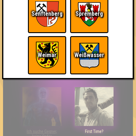
Senftenberg
Spremberg
The Last of Us
Wir sind ERSTER?!
Streber
Weimar
Weißwasser
Eindeutiger Sieg
Duelist
Bin ich schon drin?
Ich suche Gegner,
First Time?