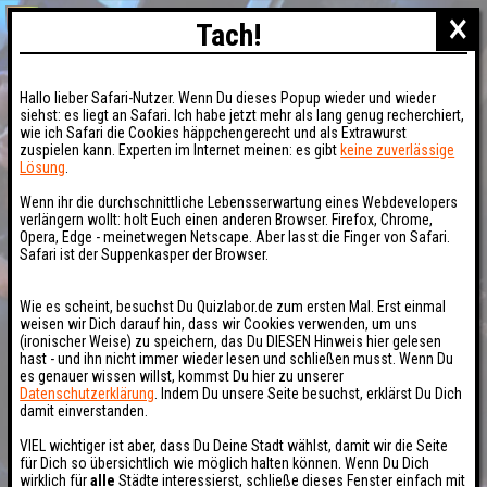
×
Tach!
Hallo lieber Safari-Nutzer. Wenn Du dieses Popup wieder und wieder
siehst: es liegt an Safari. Ich habe jetzt mehr als lang genug recherchiert,
wie ich Safari die Cookies häppchengerecht und als Extrawurst
zuspielen kann. Experten im Internet meinen: es gibt
keine zuverlässige
Lösung
.
Wenn ihr die durchschnittliche Lebensserwartung eines Webdevelopers
verlängern wollt: holt Euch einen anderen Browser. Firefox, Chrome,
Opera, Edge - meinetwegen Netscape. Aber lasst die Finger von Safari.
Safari ist der Suppenkasper der Browser.
Wie es scheint, besuchst Du Quizlabor.de zum ersten Mal. Erst einmal
weisen wir Dich darauf hin, dass wir Cookies verwenden, um uns
(ironischer Weise) zu speichern, das Du DIESEN Hinweis hier gelesen
hast - und ihn nicht immer wieder lesen und schließen musst. Wenn Du
es genauer wissen willst, kommst Du hier zu unserer
Datenschutzerklärung
. Indem Du unsere Seite besuchst, erklärst Du Dich
damit einverstanden.
VIEL wichtiger ist aber, dass Du Deine Stadt wählst, damit wir die Seite
für Dich so übersichtlich wie möglich halten können. Wenn Du Dich
wirklich für
alle
Städte interessierst, schließe dieses Fenster einfach mit