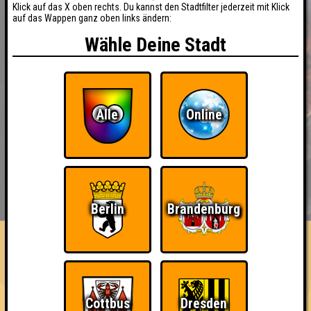
Klick auf das X oben rechts. Du kannst den Stadtfilter jederzeit mit Klick
auf das Wappen ganz oben links ändern:
Wähle Deine Stadt
Alle
Online
BUCHEN
RESERVIERUNG
HIGHSCORE
EVENTS
Berlin
Brandenburg
ÜBER UNS
FAQ
«
»
Seitenquiz 64
Esscobar Open Air III · 21.08.2013 · Esscobar
Cottbus
Dresden
Info
Punkte
Angemeldete Teams