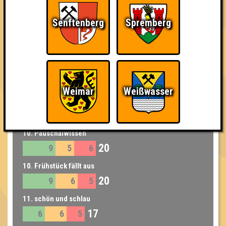
7. Seitensprung
27
9
10
8
Senftenberg
Spremberg
7. 5g Hack Halb und Halb
27
6
10
11
8. Blickdichtes Fichtendickicht
26
12
6
8
Weimar
Weißwasser
9. Ledercouch
25
9
7
9
10. Pauschalwissen
20
9
5
6
10. Frühstück fällt aus
20
9
6
5
11. schön und schlau
17
6
6
5