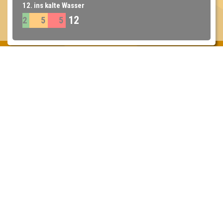
12. ins kalte Wasser
12
2
5
5
Inhaber & Geschäftsführer:
Georg Martin // Quizlabor
Sandower Straße 56
03046 Cottbus
info@quizlabor.de
Impressum:
Impressum
Datenschutz:
Datenschutzerklärung
Facebook:
https://www.facebook.com/quizlabor
Instagram:
https://www.instagram.com/quizlabor/
Dienstag:
Berlin & Hamburg
Mittwoch:
Dresden & Köln