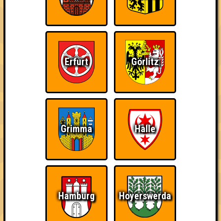
Erfurt
Görlitz
Punkte
Grimma
Halle
1. Alle adoptiert
37
14
12
11
2. Schmetto Heads
Hamburg
Hoyerswerda
34
11
10
13
2. Hochschule erhalten