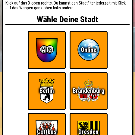
Klick auf das X oben rechts. Du kannst den Stadtfilter jederzeit mit Klick
auf das Wappen ganz oben links ändern:
Wähle Deine Stadt
Alle
Online
BUCHEN
RESERVIERUNG
HIGHSCORE
EVENTS
ÜBER UNS
FAQ
«
»
Seitenquiz Berlin #25
Berlin
Brandenburg
Das Weihnachtsspezial · 18.12.2014 · Alte Kantine /
Kulturbrauerei
Info
Punkte
Angemeldete Teams
Cottbus
Dresden