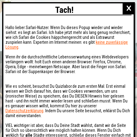
×
Tach!
Hallo lieber Safari-Nutzer. Wenn Du dieses Popup wieder und wieder
siehst: es liegt an Safari. Ich habe jetzt mehr als lang genug recherchiert,
wie ich Safari die Cookies häppchengerecht und als Extrawurst
zuspielen kann. Experten im Internet meinen: es gibt
keine zuverlässige
Lösung
.
Wenn ihr die durchschnittliche Lebensserwartung eines Webdevelopers
verlängern wollt: holt Euch einen anderen Browser. Firefox, Chrome,
Opera, Edge - meinetwegen Netscape. Aber lasst die Finger von Safari.
Safari ist der Suppenkasper der Browser.
Wie es scheint, besuchst Du Quizlabor.de zum ersten Mal. Erst einmal
weisen wir Dich darauf hin, dass wir Cookies verwenden, um uns
(ironischer Weise) zu speichern, das Du DIESEN Hinweis hier gelesen
hast - und ihn nicht immer wieder lesen und schließen musst. Wenn Du
es genauer wissen willst, kommst Du hier zu unserer
Datenschutzerklärung
. Indem Du unsere Seite besuchst, erklärst Du Dich
damit einverstanden.
VIEL wichtiger ist aber, dass Du Deine Stadt wählst, damit wir die Seite
für Dich so übersichtlich wie möglich halten können. Wenn Du Dich
wirklich für
alle
Städte interessierst, schließe dieses Fenster einfach mit