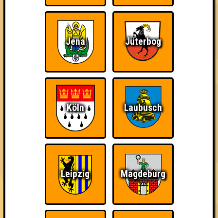
3. Tisch Drei
36
14
14
8
4. Umberto
Jena
Jüterbog
34
13
13
8
5. Glühschweine
28
13
9
6
6. Wow much clever such knowlege
Köln
Laubusch
26
12
8
6
6. Santa Bar
26
10
8
8
7. Die Ahnungslosen
25
Leipzig
Magdeburg
11
8
6
7. Jesus (hat alle Antworten)
25
10
10
5