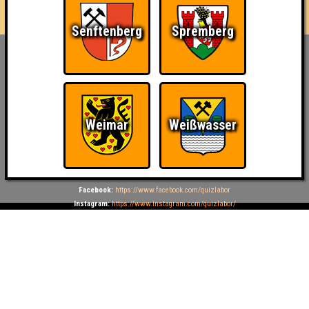
Senftenberg
Spremberg
Inhaber & Geschäftsführer:
Georg Martin // Quizlabor
Sandower Straße 56
03046 Cottbus
info@quizlabor.de
Weimar
Weißwasser
Impressum:
Impressum
Datenschutz:
Datenschutzerklärung
Facebook:
https://www.facebook.com/quizlabor
Instagram:
https://www.instagram.com/quizlabor/
Dienstag:
Berlin & Hamburg
Mittwoch:
Dresden & Köln
Donnerstag:
Halle, Leipzig & Cottbus
Freitag:
Brandenburg, Görlitz & Hoyerswerda
Samstag:
Weißwasser