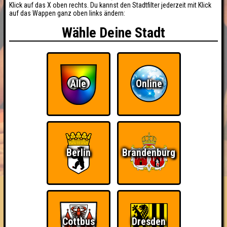
Klick auf das X oben rechts. Du kannst den Stadtfilter jederzeit mit Klick
auf das Wappen ganz oben links ändern:
Wähle Deine Stadt
Alle
Online
BUCHEN
RESERVIERUNG
Berlin
Brandenburg
HIGHSCORE
EVENTS
ÜBER UNS
FAQ
Hinterbänkler
Cottbus
Dresden