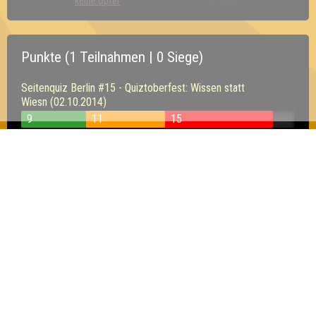
keine Opfer
Punkte (1 Teilnahmen | 0 Siege)
Seitenquiz Berlin #15 - Quiztoberfest: Wissen statt
Wiesn (02.10.2014)
9
11
15
Inhaber & Geschäftsführer:
Georg Martin // Quizlabor
Sandower Straße 56
03046 Cottbus
info@quizlabor.de
Impressum:
Impressum
Datenschutz:
Datenschutzerklärung
Facebook:
https://www.facebook.com/quizlabor