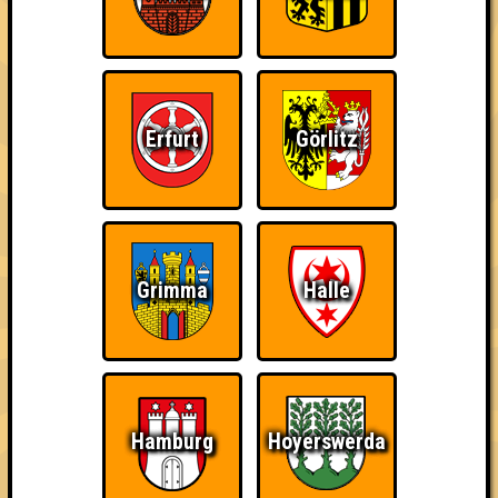
Errungenschaften
Kleiner Hinweis: bei uns sind Teams, die in einem Stechen
verlieren, trotzdem auf dem 1. Platz - den haben sie sich
schließlich verdient! Entsprechend gibt es für diese auch
Errungenschaften für den 1. Platz.
Erfurt
Görlitz
Knapp daneben!
Schon wieder zum
Wiederzehn macht
Grimma
Halle
Quiz?!
Freude
Hamburg
Hoyerswerda
Quizveteran
Wir sind immer bei
Nerven aus Stahl
Euch!