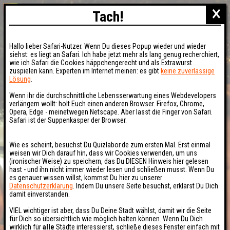
×
Tach!
Hallo lieber Safari-Nutzer. Wenn Du dieses Popup wieder und wieder
siehst: es liegt an Safari. Ich habe jetzt mehr als lang genug recherchiert,
wie ich Safari die Cookies häppchengerecht und als Extrawurst
zuspielen kann. Experten im Internet meinen: es gibt
keine zuverlässige
Lösung
.
Wenn ihr die durchschnittliche Lebensserwartung eines Webdevelopers
verlängern wollt: holt Euch einen anderen Browser. Firefox, Chrome,
Opera, Edge - meinetwegen Netscape. Aber lasst die Finger von Safari.
Safari ist der Suppenkasper der Browser.
Wie es scheint, besuchst Du Quizlabor.de zum ersten Mal. Erst einmal
weisen wir Dich darauf hin, dass wir Cookies verwenden, um uns
(ironischer Weise) zu speichern, das Du DIESEN Hinweis hier gelesen
hast - und ihn nicht immer wieder lesen und schließen musst. Wenn Du
es genauer wissen willst, kommst Du hier zu unserer
Datenschutzerklärung
. Indem Du unsere Seite besuchst, erklärst Du Dich
damit einverstanden.
VIEL wichtiger ist aber, dass Du Deine Stadt wählst, damit wir die Seite
für Dich so übersichtlich wie möglich halten können. Wenn Du Dich
wirklich für
alle
Städte interessierst, schließe dieses Fenster einfach mit