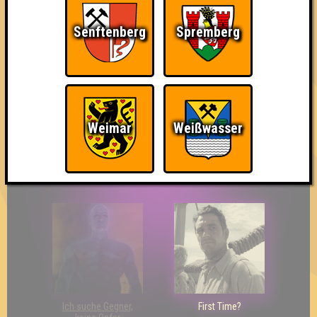
Senftenberg
Spremberg
The Last of Us
Wir sind ERSTER?!
Streber
Weimar
Weißwasser
Eindeutiger Sieg
Duelist
Bin ich schon drin?
Ich suche Gegner,
First Time?