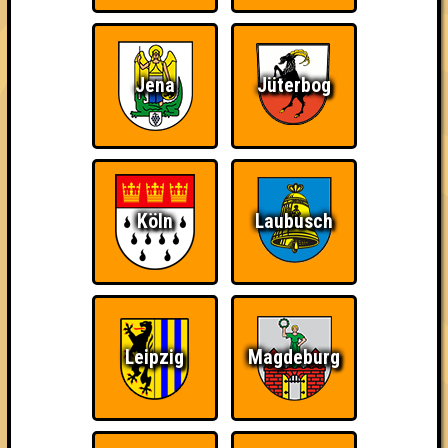
Jena
Jüterbog
The Amount of
Ich war da, vor 3000
Da-Da Da! Da-Da Da!
Teilnahmen is too
Jahren
damn high
Köln
Laubusch
Teil der Oberschicht
Erster!
So kurz vorm Sieg!
Leipzig
Magdeburg