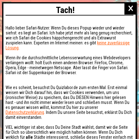
×
Tach!
Hallo lieber Safari-Nutzer. Wenn Du dieses Popup wieder und wieder
siehst: es liegt an Safari. Ich habe jetzt mehr als lang genug recherchiert,
wie ich Safari die Cookies häppchengerecht und als Extrawurst
zuspielen kann. Experten im Internet meinen: es gibt
keine zuverlässige
Lösung
.
Wenn ihr die durchschnittliche Lebensserwartung eines Webdevelopers
verlängern wollt: holt Euch einen anderen Browser. Firefox, Chrome,
Opera, Edge - meinetwegen Netscape. Aber lasst die Finger von Safari.
Safari ist der Suppenkasper der Browser.
Wie es scheint, besuchst Du Quizlabor.de zum ersten Mal. Erst einmal
weisen wir Dich darauf hin, dass wir Cookies verwenden, um uns
(ironischer Weise) zu speichern, das Du DIESEN Hinweis hier gelesen
hast - und ihn nicht immer wieder lesen und schließen musst. Wenn Du
es genauer wissen willst, kommst Du hier zu unserer
Datenschutzerklärung
. Indem Du unsere Seite besuchst, erklärst Du Dich
damit einverstanden.
VIEL wichtiger ist aber, dass Du Deine Stadt wählst, damit wir die Seite
für Dich so übersichtlich wie möglich halten können. Wenn Du Dich
wirklich für
alle
Städte interessierst, schließe dieses Fenster einfach mit