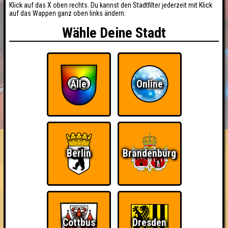
Klick auf das X oben rechts. Du kannst den Stadtfilter jederzeit mit Klick
auf das Wappen ganz oben links ändern:
Wähle Deine Stadt
Alle
Online
BUCHEN
RESERVIERUNG
HIGHSCORE
EVENTS
ÜBER UNS
FAQ
Berlin
Brandenburg
«
»
Seitenquiz Berlin #27
Willkommen 2015! · 08.01.2015 · Lange Nacht
Info
Punkte
Angemeldete Teams
Cottbus
Dresden