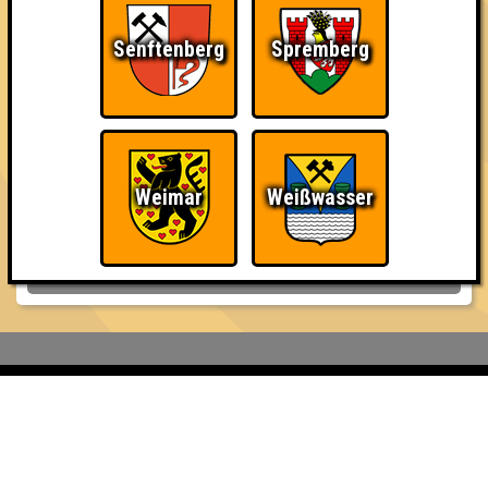
8. Meine persönlichen Favoriten
30
12
8
10
Senftenberg
Spremberg
8. Whiskeypedia
30
14
5
11
9. Fellatio Rom
29
13
5
11
Weimar
Weißwasser
10. Flitzer
26
9
9
8
Inhaber & Geschäftsführer:
Georg Martin // Quizlabor
Sandower Straße 56
03046 Cottbus
info@quizlabor.de