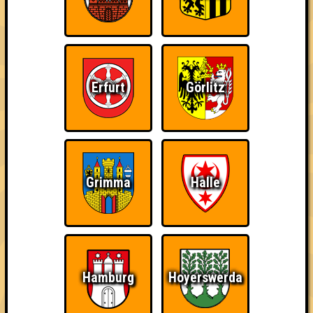
Erfurt
Görlitz
Punkte
1. LN8
Grimma
Halle
42
13
13
16
2. Team Rocket
38
15
9
14
3. Exilspasemacken
Hamburg
Hoyerswerda
37
13
12
12
3. Team Rot(Royale)