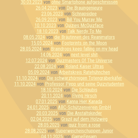
30.03.2023
von
ohne Smartphone aufgeschmissen
26.04.2023
von
Die Brauingenieure
23.06.2023
von
Schnapsidee
26.09.2023
von
Bill You Murray Me
10.10.2023
von
Quizies McQuizface
18.10.2023
von
Talk Nerdy To Me
08.05.2024
von
die Bräutinnen des Reanimators
15.05.2024
von
Footprints on the Moon
28.05.2024
von
Braindrops keep falling on my head
14.06.2024
von
next level shit
12.07.2024
von
Quizmasters Of The Universe
22.08.2024
von
Roland Kaiser Ultras
05.09.2024
von
Arbeitskreis Ratehühnchen
11.10.2024
von
Die schwarzhörnigen Totengräberkäfer
11.10.2024
von
Professor Pepp und seine Quizstudenten
18.10.2024
von
Die Schlaubis
20.11.2024
von
Flying Hirsch
07.01.2025
von
Kanna Hier Kanada
24.01.2025
von
ABC-Schützenverein GmbH
20.03.2025
von
Die Anstaltskinder
02.04.2025
von
Grazil auf dem Holzweg
28.05.2025
von
quiz from a rose
28.08.2025
von
Superweicheischuppen Junior
04.11.2025
von
GameEinsam