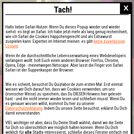
×
Tach!
Hallo lieber Safari-Nutzer. Wenn Du dieses Popup wieder und wieder
siehst: es liegt an Safari. Ich habe jetzt mehr als lang genug recherchiert,
wie ich Safari die Cookies häppchengerecht und als Extrawurst
zuspielen kann. Experten im Internet meinen: es gibt
keine zuverlässige
Lösung
.
Wenn ihr die durchschnittliche Lebensserwartung eines Webdevelopers
verlängern wollt: holt Euch einen anderen Browser. Firefox, Chrome,
Opera, Edge - meinetwegen Netscape. Aber lasst die Finger von Safari.
Safari ist der Suppenkasper der Browser.
Wie es scheint, besuchst Du Quizlabor.de zum ersten Mal. Erst einmal
weisen wir Dich darauf hin, dass wir Cookies verwenden, um uns
(ironischer Weise) zu speichern, das Du DIESEN Hinweis hier gelesen
hast - und ihn nicht immer wieder lesen und schließen musst. Wenn Du
es genauer wissen willst, kommst Du hier zu unserer
Datenschutzerklärung
. Indem Du unsere Seite besuchst, erklärst Du Dich
damit einverstanden.
VIEL wichtiger ist aber, dass Du Deine Stadt wählst, damit wir die Seite
für Dich so übersichtlich wie möglich halten können. Wenn Du Dich
wirklich für
alle
Städte interessierst, schließe dieses Fenster einfach mit