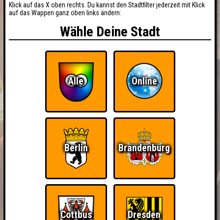
Klick auf das X oben rechts. Du kannst den Stadtfilter jederzeit mit Klick
auf das Wappen ganz oben links ändern:
Wähle Deine Stadt
Alle
Online
Berlin
Brandenburg
BUCHEN
RESERVIERUNG
Cottbus
Dresden
HIGHSCORE