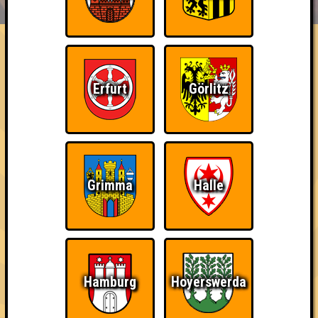
EVENTS
ÜBER UNS
FAQ
Wir sind ERSTER?!
Belege den 1. Platz, ohne in einer Runde die meisten Punkte belegt
Erfurt
Görlitz
zu haben
~ Noch nicht erreicht ~
Grimma
Halle
Hamburg
Hoyerswerda