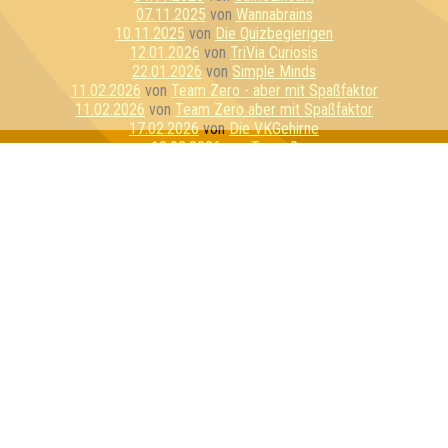
07.11.2025
von
Wannabrains
10.11.2025
von
Die Quizbegierigen
12.01.2026
von
TriVia Curiosis
22.01.2026
von
Simple Minds
11.02.2026
von
Team Zero - aber mit Spaßfaktor
11.02.2026
von
Team Zero aber mit Spaßfaktor
17.02.2026
von
Die VKGehirne
12.03.2026
von
Team 3
17.03.2026
von
Die Quizzly Bären
25.03.2026
von
Nerds on the Moon
23.04.2026
von
Quizzelstrippen
23.04.2026
von
Die Quizzelstrippen
25.04.2026
von
Freunde der Sonne
25.04.2026
von
Freunde der sorbischen Folklore
06.05.2026
von
Söhne Oppenheimer
20.06.2026
von
Die Schlaufüchse
Inhaber & Geschäftsführer:
Georg Martin // Quizlabor
Sandower Straße 56
03046 Cottbus