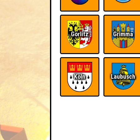
Görlitz
Grimma
Köln
Laubusch
EVENT