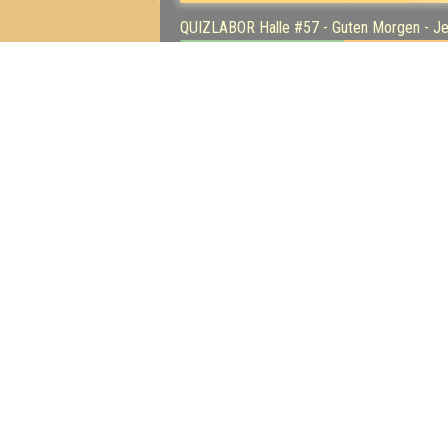
QUIZLABOR Halle #57 - Guten Morgen - Je
8
14
QUIZLABOR Leipzig #110 - Ihren Antwortzet
13
QUIZLABOR Leipzig #109 - Wissen ist Silbe
15
QUIZLABOR Leipzig #108 - Quiz is fine. (0
16
QUIZLABOR Leipzig #105 - Ein Hoch auf Po
16
Inhaber & Geschäftsführer:
Georg Martin // Quizlabor
Sandower Straße 56
03046 Cottbus