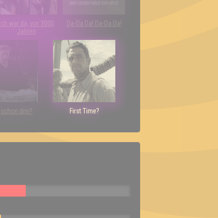
Ich war da, vor 3000
Da-Da Da! Da-Da Da!
Jahren
h schon drin?
First Time?