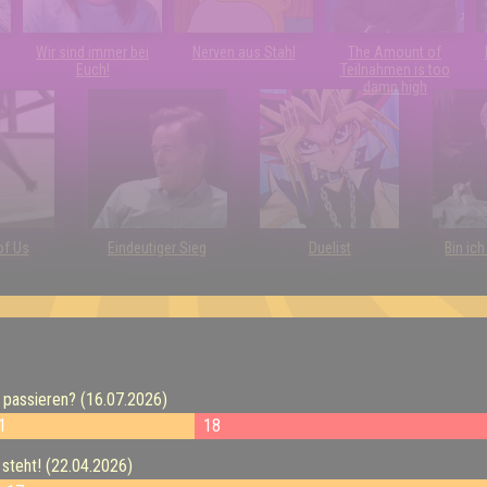
Wir sind immer bei
Nerven aus Stahl
The Amount of
Euch!
Teilnahmen is too
damn high
of Us
Eindeutiger Sieg
Duelist
Bin ic
passieren? (16.07.2026)
1
18
steht! (22.04.2026)