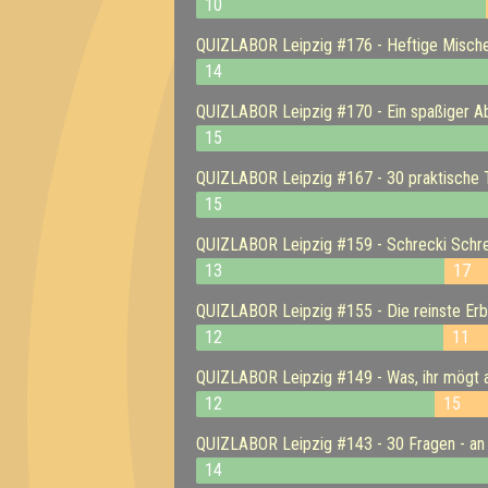
10
QUIZLABOR Leipzig #176 - Heftige Mische
14
QUIZLABOR Leipzig #170 - Ein spaßiger A
15
QUIZLABOR Leipzig #167 - 30 praktische Ti
15
QUIZLABOR Leipzig #159 - Schrecki Schre
13
17
QUIZLABOR Leipzig #155 - Die reinste Erb
12
11
QUIZLABOR Leipzig #149 - Was, ihr mögt 
12
15
QUIZLABOR Leipzig #143 - 30 Fragen - an
14