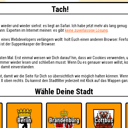
Tach!
wieder und wieder siehst: es liegt an Safari. Ich habe jetzt mehr als lang genug 
nn. Experten im Internet meinen: es gibt
keine zuverlässige Lösung
.
 eines Webdevelopers verlängern wollt: holt Euch einen anderen Browser. Fire
i ist der Suppenkasper der Browser.
sten Mal. Erst einmal weisen wir Dich darauf hin, dass wir Cookies verwenden, 
t immer wieder lesen und schließen musst. Wenn Du es genauer wissen willst, 
h damit einverstanden.
st, damit wir die Seite für Dich so übersichtlich wie möglich halten können. Wen
 X oben rechts. Du kannst den Stadtfilter jederzeit mit Klick auf das Wappen gan
Wähle Deine Stadt
Berlin
Brandenburg
Cottbus