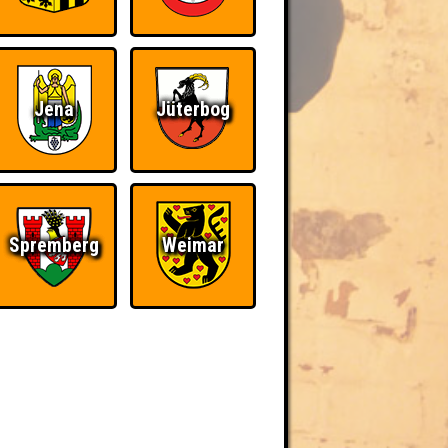
Jena
Jüterbog
Spremberg
Weimar
BER UNS