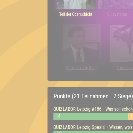
Teil der Oberschicht
Quizveteran
So kurz vorm Sieg!
The Last 
Punkte (21 Teilnahmen | 2 Siege)
QUIZLABOR Leipzig #186 - Was soll schon 
14
1
QUIZLABOR Leipzig Spezial - Wissen, wo's 