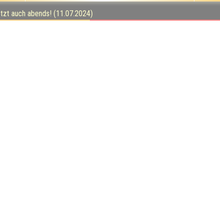
tzt auch abends! (11.07.2024)
19
tel bitte! (30.05.2024)
12
10
r, Quizzen ist Gold! (16.05.2024)
10
10
2.05.2024)
17
14
pkultur (21.03.2024)
14
17
Impressum:
Impressum
Datenschutz:
Datenschutzerklärung
Facebook:
https://www.facebook.com/quizlabor