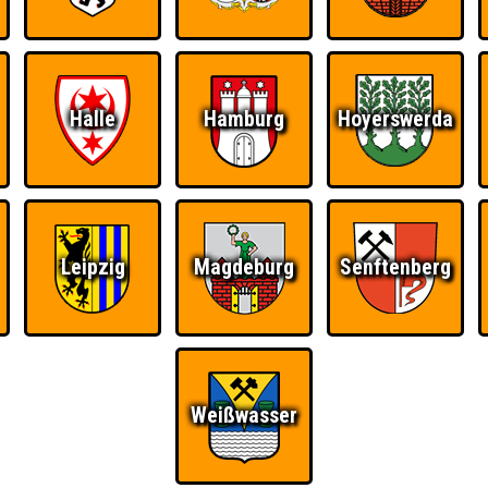
Halle
Hamburg
Hoyerswerda
Leipzig
Magdeburg
Senftenberg
Weißwasser
Ü
FAQ
BUCHEN
RESERVIERUNG
HIGHSCORE
S