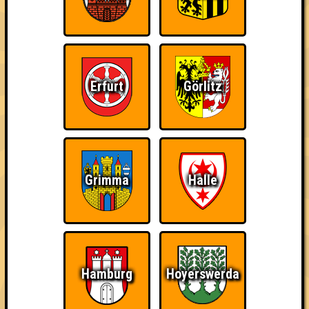
Erfurt
Görlitz
Punkte
1. Fango am Mars
Grimma
Halle
32
12
8
12
2. ohne Obi-wan aufgeschmissen
31
11
8
12
2. Rhababer Barbaren
Hamburg
Hoyerswerda
31
13
9
9