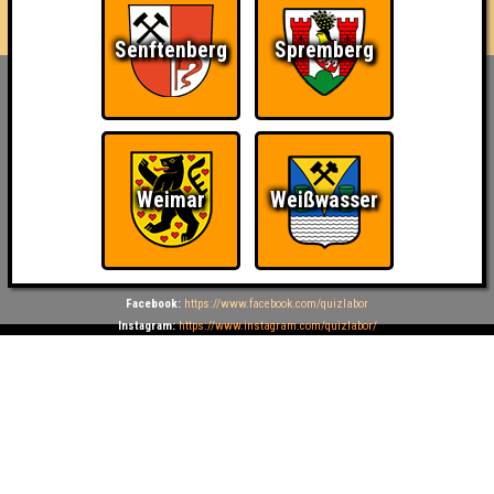
Senftenberg
Spremberg
Inhaber & Geschäftsführer:
Georg Martin // Quizlabor
Sandower Straße 56
03046 Cottbus
info@quizlabor.de
Weimar
Weißwasser
Impressum:
Impressum
Datenschutz:
Datenschutzerklärung
Facebook:
https://www.facebook.com/quizlabor
Instagram:
https://www.instagram.com/quizlabor/
Dienstag:
Berlin & Hamburg
Mittwoch:
Dresden & Köln
Donnerstag:
Halle, Leipzig & Cottbus
Freitag:
Brandenburg, Görlitz & Hoyerswerda
Samstag:
Weißwasser