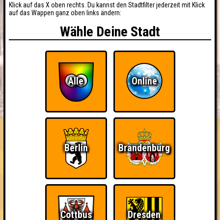
Klick auf das X oben rechts. Du kannst den Stadtfilter jederzeit mit Klick
auf das Wappen ganz oben links ändern:
Wähle Deine Stadt
Alle
Online
BUCHEN
RESERVIERUNG
HIGHSCORE
EVENTS
ÜBER UNS
FAQ
«
»
Seitenquiz 130
Berlin
Brandenburg
"Das Leben des Brain" · 07.04.2015 · Scandale Le Locale
Fatale
Info
Punkte
Angemeldete Teams
Cottbus
Dresden