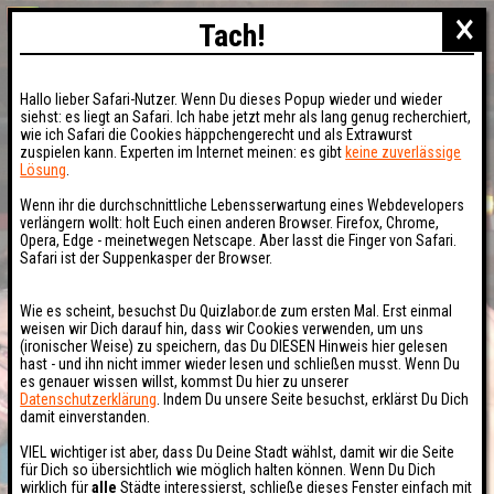
×
Tach!
Hallo lieber Safari-Nutzer. Wenn Du dieses Popup wieder und wieder
siehst: es liegt an Safari. Ich habe jetzt mehr als lang genug recherchiert,
wie ich Safari die Cookies häppchengerecht und als Extrawurst
zuspielen kann. Experten im Internet meinen: es gibt
keine zuverlässige
Lösung
.
Wenn ihr die durchschnittliche Lebensserwartung eines Webdevelopers
verlängern wollt: holt Euch einen anderen Browser. Firefox, Chrome,
Opera, Edge - meinetwegen Netscape. Aber lasst die Finger von Safari.
Safari ist der Suppenkasper der Browser.
Wie es scheint, besuchst Du Quizlabor.de zum ersten Mal. Erst einmal
weisen wir Dich darauf hin, dass wir Cookies verwenden, um uns
(ironischer Weise) zu speichern, das Du DIESEN Hinweis hier gelesen
hast - und ihn nicht immer wieder lesen und schließen musst. Wenn Du
es genauer wissen willst, kommst Du hier zu unserer
Datenschutzerklärung
. Indem Du unsere Seite besuchst, erklärst Du Dich
damit einverstanden.
VIEL wichtiger ist aber, dass Du Deine Stadt wählst, damit wir die Seite
für Dich so übersichtlich wie möglich halten können. Wenn Du Dich
wirklich für
alle
Städte interessierst, schließe dieses Fenster einfach mit