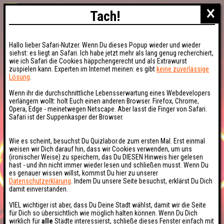
×
Tach!
Hallo lieber Safari-Nutzer. Wenn Du dieses Popup wieder und wieder
siehst: es liegt an Safari. Ich habe jetzt mehr als lang genug recherchiert,
wie ich Safari die Cookies häppchengerecht und als Extrawurst
zuspielen kann. Experten im Internet meinen: es gibt
keine zuverlässige
Lösung
.
Wenn ihr die durchschnittliche Lebensserwartung eines Webdevelopers
verlängern wollt: holt Euch einen anderen Browser. Firefox, Chrome,
Opera, Edge - meinetwegen Netscape. Aber lasst die Finger von Safari.
Safari ist der Suppenkasper der Browser.
Wie es scheint, besuchst Du Quizlabor.de zum ersten Mal. Erst einmal
weisen wir Dich darauf hin, dass wir Cookies verwenden, um uns
(ironischer Weise) zu speichern, das Du DIESEN Hinweis hier gelesen
hast - und ihn nicht immer wieder lesen und schließen musst. Wenn Du
es genauer wissen willst, kommst Du hier zu unserer
Datenschutzerklärung
. Indem Du unsere Seite besuchst, erklärst Du Dich
damit einverstanden.
VIEL wichtiger ist aber, dass Du Deine Stadt wählst, damit wir die Seite
für Dich so übersichtlich wie möglich halten können. Wenn Du Dich
wirklich für
alle
Städte interessierst, schließe dieses Fenster einfach mit