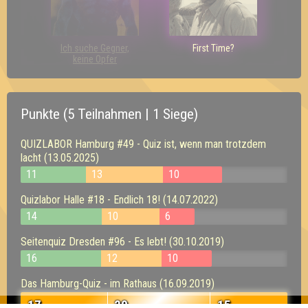
Ich suche Gegner,
First Time?
keine Opfer
Punkte (5 Teilnahmen | 1 Siege)
QUIZLABOR Hamburg #49 - Quiz ist, wenn man trotzdem
lacht (13.05.2025)
11
13
10
Quizlabor Halle #18 - Endlich 18! (14.07.2022)
14
10
6
Seitenquiz Dresden #96 - Es lebt! (30.10.2019)
16
12
10
Das Hamburg-Quiz - im Rathaus (16.09.2019)
17
20
15