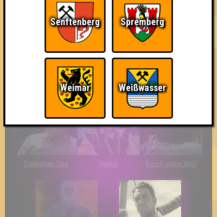
Senftenberg
Spremberg
So kurz vorm Sieg!
The Last of Us
Streber
Weimar
Weißwasser
Eindeutiger Sieg
Duelist
Bin ich schon drin?