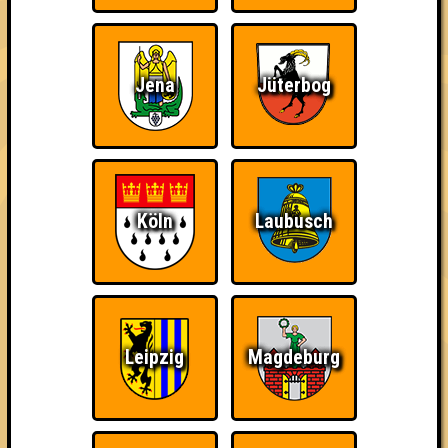
Wiederzehn macht
Quizveteran
Wir sind immer bei
Freude
Euch!
Jena
Jüterbog
Köln
Laubusch
Nerven aus Stahl
The Amount of
Ich war da, vor 3000
Teilnahmen is too
Jahren
damn high
Leipzig
Magdeburg
Da-Da Da! Da-Da Da!
Teil der Oberschicht
Knapp daneben!