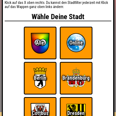
Klick auf das X oben rechts. Du kannst den Stadtfilter jederzeit mit Klick
auf das Wappen ganz oben links ändern:
Wähle Deine Stadt
Alle
Online
Berlin
Brandenburg
BUCHEN
RESERVIERUNG
HIGHSCORE
EVENTS
ÜBER UNS
FAQ
Cottbus
Dresden