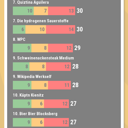
7. Quiztina Aguilera
30
10
7
13
7. Die hydrogenen Sauerstoffe
30
6
10
14
8. WPC
29
9
8
12
9. Schweinenackensteak Medium
28
8
8
12
9. Wikipedia Werkself
28
9
8
11
10. Käptn Kienitz
27
9
6
12
10. Bier Bier Blocksberg
27
9
6
12