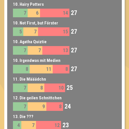
10. Hairy Potters
27
7
6
14
10. Not First, but Förster
27
5
7
15
10. Agatha Quiztie
27
7
7
13
10. Irgendwas mit Medien
27
8
11
8
11. Die Määädchn
25
7
8
10
12. Die geilen Schnittchen
24
7
9
8
13. Die ???
23
4
7
12