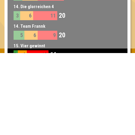
14. Die glorreichen 4
20
3
6
11
14. Team Frannk
20
5
6
9
15. Vier gewinnt
16
2
4
10
15. Tomatensaft
16
3
3
10
16. Die wilden Fünf
15
5
4
6
17. Die Berliner Bohne
7
7
18. Volkswagen
3
3