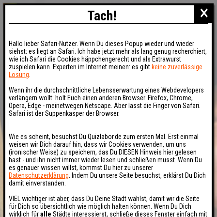
×
Tach!
Hallo lieber Safari-Nutzer. Wenn Du dieses Popup wieder und wieder
siehst: es liegt an Safari. Ich habe jetzt mehr als lang genug recherchiert,
wie ich Safari die Cookies häppchengerecht und als Extrawurst
zuspielen kann. Experten im Internet meinen: es gibt
keine zuverlässige
Lösung
.
Wenn ihr die durchschnittliche Lebensserwartung eines Webdevelopers
verlängern wollt: holt Euch einen anderen Browser. Firefox, Chrome,
Opera, Edge - meinetwegen Netscape. Aber lasst die Finger von Safari.
Safari ist der Suppenkasper der Browser.
Wie es scheint, besuchst Du Quizlabor.de zum ersten Mal. Erst einmal
weisen wir Dich darauf hin, dass wir Cookies verwenden, um uns
(ironischer Weise) zu speichern, das Du DIESEN Hinweis hier gelesen
hast - und ihn nicht immer wieder lesen und schließen musst. Wenn Du
es genauer wissen willst, kommst Du hier zu unserer
Datenschutzerklärung
. Indem Du unsere Seite besuchst, erklärst Du Dich
damit einverstanden.
VIEL wichtiger ist aber, dass Du Deine Stadt wählst, damit wir die Seite
für Dich so übersichtlich wie möglich halten können. Wenn Du Dich
wirklich für
alle
Städte interessierst, schließe dieses Fenster einfach mit