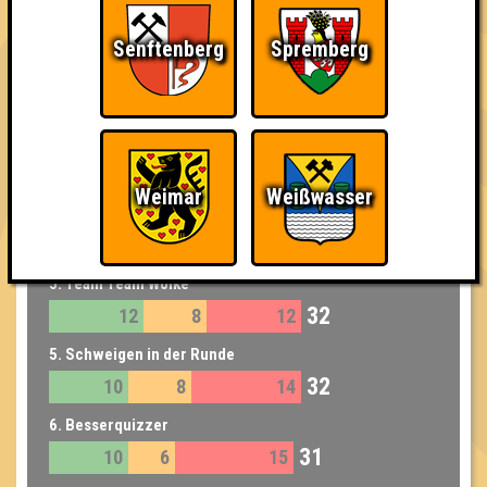
4. Familienoberhauptvogel
33
9
8
16
Senftenberg
Spremberg
4. Geilo Ren
33
9
7
17
4. Blau wie Kakao
33
9
10
14
Weimar
Weißwasser
4. Damengedeck
33
10
8
15
5. Team Team Wolke
32
12
8
12
5. Schweigen in der Runde
32
10
8
14
6. Besserquizzer
31
10
6
15