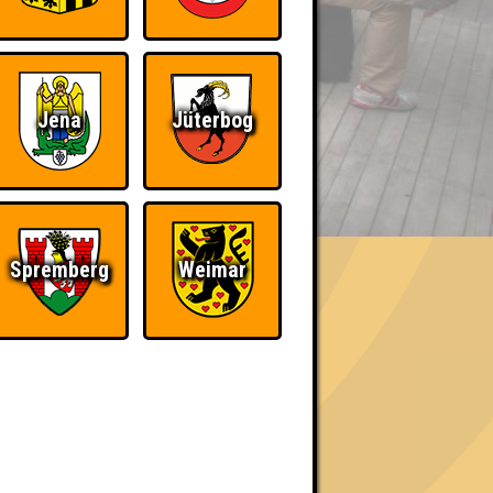
Jena
Jüterbog
BER UNS
Spremberg
Weimar
«
»