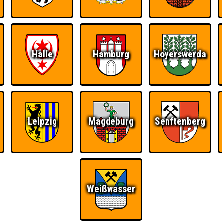
Halle
Hamburg
Hoyerswerda
Ü
FAQ
BUCHEN
RESERVIERUNG
HIGHSCORE
S
Leipzig
Magdeburg
Senftenberg
ybeach Dresden
Teams
Weißwasser