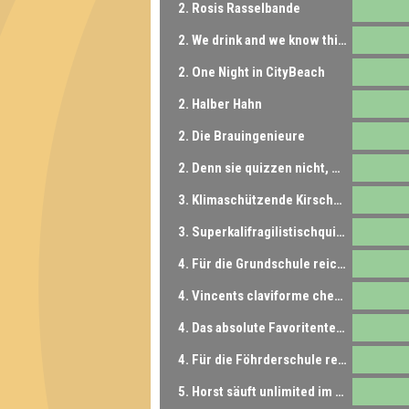
2. Rosis Rasselbande
2. We drink and we know things
2. One Night in CityBeach
2. Halber Hahn
2. Die Brauingenieure
2. Denn sie quizzen nicht, was sie tun
3. Klimaschützende Kirschen & Kunden
3. Superkalifragilistischquizbialigetisch
4. Für die Grundschule reicht's
4. Vincents claviforme chevalereske Wawuschel GmbH
4. Das absolute Favoritenteam
4. Für die Föhrderschule reicht's
5. Horst säuft unlimited im Park