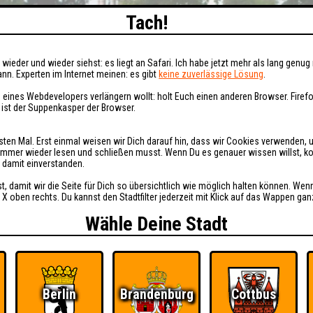
Tach!
wieder und wieder siehst: es liegt an Safari. Ich habe jetzt mehr als lang genug 
nn. Experten im Internet meinen: es gibt
keine zuverlässige Lösung
.
 eines Webdevelopers verlängern wollt: holt Euch einen anderen Browser. Fire
i ist der Suppenkasper der Browser.
sten Mal. Erst einmal weisen wir Dich darauf hin, dass wir Cookies verwenden, 
t immer wieder lesen und schließen musst. Wenn Du es genauer wissen willst, 
h damit einverstanden.
st, damit wir die Seite für Dich so übersichtlich wie möglich halten können. Wen
 X oben rechts. Du kannst den Stadtfilter jederzeit mit Klick auf das Wappen gan
Wähle Deine Stadt
Berlin
Brandenburg
Cottbus