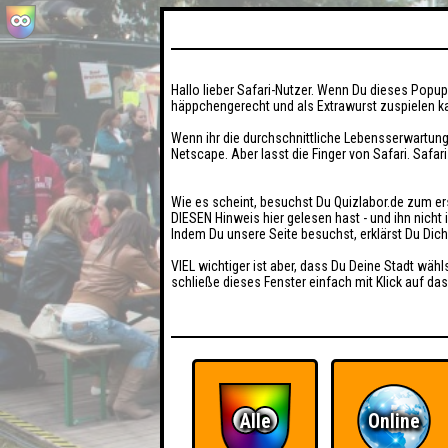
Hallo lieber Safari-Nutzer. Wenn Du dieses Popup 
häppchengerecht und als Extrawurst zuspielen ka
Wenn ihr die durchschnittliche Lebensserwartung
Netscape. Aber lasst die Finger von Safari. Safar
Wie es scheint, besuchst Du Quizlabor.de zum er
DIESEN Hinweis hier gelesen hast - und ihn nich
Indem Du unsere Seite besuchst, erklärst Du Dic
VIEL wichtiger ist aber, dass Du Deine Stadt wähl
schließe dieses Fenster einfach mit Klick auf das
Alle
Online