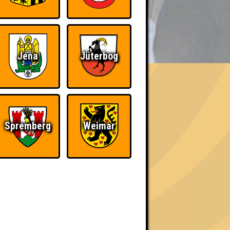
BER UNS
Jena
Jüterbog
«
»
Spremberg
Weimar