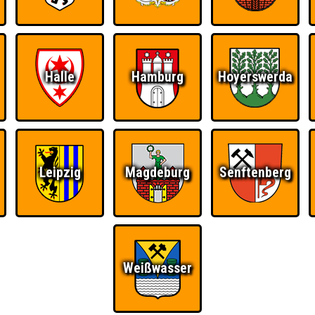
Ü
FAQ
BUCHEN
RESERVIERUNG
HIGHSCORE
S
Halle
Hamburg
Hoyerswerda
resden
Teams
Leipzig
Magdeburg
Senftenberg
Weißwasser