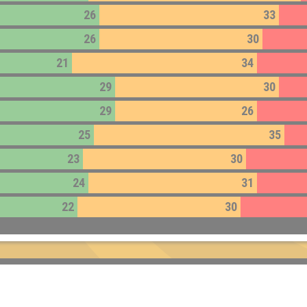
26
33
26
30
21
34
29
30
29
26
25
35
23
30
24
31
22
30
Impressum:
Impressum
Datenschutz:
Datenschutzerklärung