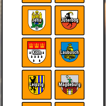
Jena
Jüterbog
Köln
Laubusch
Leipzig
Magdeburg