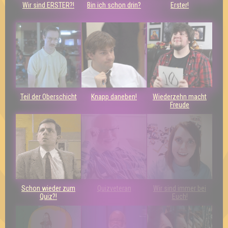
Wir sind ERSTER?!
Bin ich schon drin?
Erster!
Teil der Oberschicht
Knapp daneben!
Wiederzehn macht
Freude
Schon wieder zum
Quizveteran
Wir sind immer bei
Quiz?!
Euch!