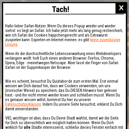
×
Tach!
Hallo lieber Safari-Nutzer. Wenn Du dieses Popup wieder und wieder
siehst: es liegt an Safari. Ich habe jetzt mehr als lang genug recherchiert,
wie ich Safari die Cookies häppchengerecht und als Extrawurst
zuspielen kann. Experten im Internet meinen: es gibt
keine zuverlässige
Lösung
.
Wenn ihr die durchschnittliche Lebensserwartung eines Webdevelopers
verlängern wollt: holt Euch einen anderen Browser. Firefox, Chrome,
Opera, Edge - meinetwegen Netscape. Aber lasst die Finger von Safari.
Safari ist der Suppenkasper der Browser.
Wie es scheint, besuchst Du Quizlabor.de zum ersten Mal. Erst einmal
weisen wir Dich darauf hin, dass wir Cookies verwenden, um uns
(ironischer Weise) zu speichern, das Du DIESEN Hinweis hier gelesen
hast - und ihn nicht immer wieder lesen und schließen musst. Wenn Du
es genauer wissen willst, kommst Du hier zu unserer
Datenschutzerklärung
. Indem Du unsere Seite besuchst, erklärst Du Dich
damit einverstanden.
VIEL wichtiger ist aber, dass Du Deine Stadt wählst, damit wir die Seite
für Dich so übersichtlich wie möglich halten können. Wenn Du Dich
wirklich für
alle
Städte interessierst, schließe dieses Fenster einfach mit