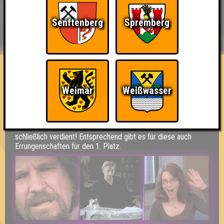
Senftenberg
Spremberg
BUCHEN
RESERVIERUNG
HIGHSCORE
EVENTS
ÜBER UNS
FAQ
Die Brauingenieure
Weimar
Weißwasser
Errungenschaften
Kleiner Hinweis: bei uns sind Teams, die in einem Stechen
verlieren, trotzdem auf dem 1. Platz - den haben sie sich
schließlich verdient! Entsprechend gibt es für diese auch
Errungenschaften für den 1. Platz.