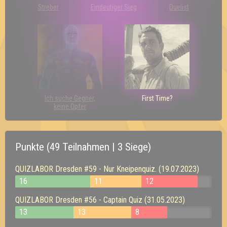
Streber
Eindeutiger Sieg
Duelist
Ich suche Gegner,
First Time?
keine Opfer
Punkte (49 Teilnahmen | 3 Siege)
QUIZLABOR Dresden #59 - Nur Kneipenquiz. (19.07.2023)
16
11
12
QUIZLABOR Dresden #56 - Captain Quiz (31.05.2023)
13
13
8