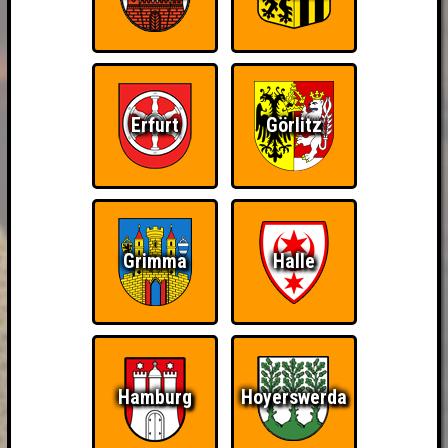
Erfurt
Görlitz
Grimma
Halle
Hamburg
Hoyerswerda