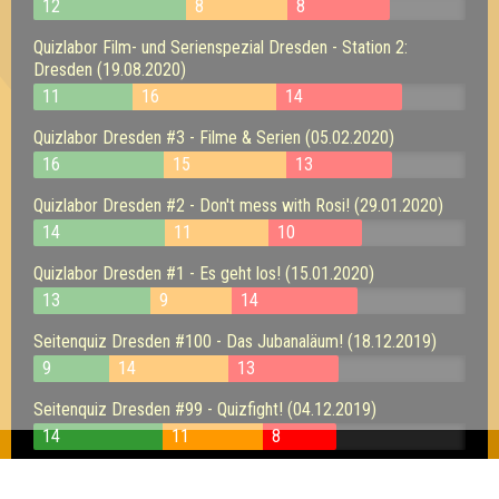
12
8
8
Quizlabor Film- und Serienspezial Dresden - Station 2:
Dresden (19.08.2020)
11
16
14
Quizlabor Dresden #3 - Filme & Serien (05.02.2020)
16
15
13
Quizlabor Dresden #2 - Don't mess with Rosi! (29.01.2020)
14
11
10
Quizlabor Dresden #1 - Es geht los! (15.01.2020)
13
9
14
Seitenquiz Dresden #100 - Das Jubanaläum! (18.12.2019)
9
14
13
Seitenquiz Dresden #99 - Quizfight! (04.12.2019)
14
11
8
"Das Quiz der Ringe" - Dresden - Seitenquiz