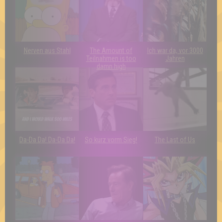
Nerven aus Stahl
The Amount of
Ich war da, vor 3000
Teilnahmen is too
Jahren
damn high
Da-Da Da! Da-Da Da!
So kurz vorm Sieg!
The Last of Us