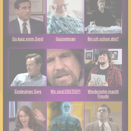
So kurz vorm Sieg!
Quizveteran
Bin ich schon drin?
Eindeutiger Sieg
Wir sind ERSTER?!
Wiederzehn macht
Freude