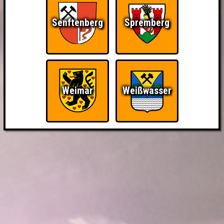
Senftenberg
Spremberg
Weimar
Weißwasser