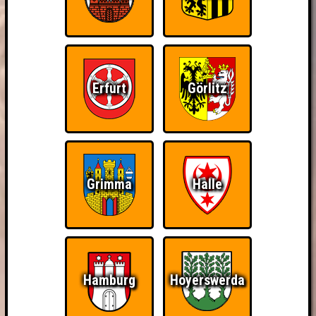
Erfurt
Görlitz
Grimma
Halle
Hamburg
Hoyerswerda