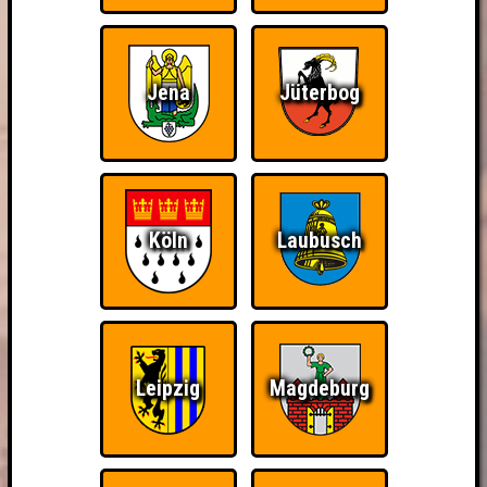
Jena
Jüterbog
Köln
Laubusch
Leipzig
Magdeburg