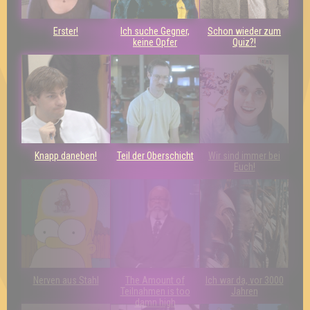
Erster!
Ich suche Gegner,
Schon wieder zum
keine Opfer
Quiz?!
Knapp daneben!
Teil der Oberschicht
Wir sind immer bei
Euch!
Nerven aus Stahl
The Amount of
Ich war da, vor 3000
Teilnahmen is too
Jahren
damn high