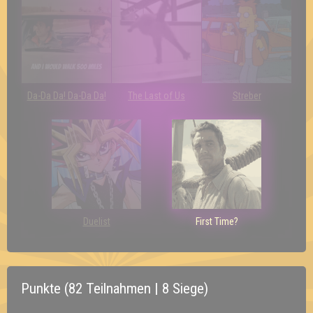
Da-Da Da! Da-Da Da!
The Last of Us
Streber
Duelist
First Time?
Punkte (82 Teilnahmen | 8 Siege)