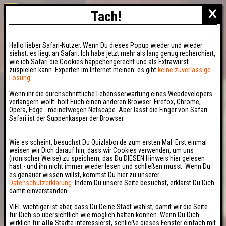
×
Tach!
Hallo lieber Safari-Nutzer. Wenn Du dieses Popup wieder und wieder
siehst: es liegt an Safari. Ich habe jetzt mehr als lang genug recherchiert,
wie ich Safari die Cookies häppchengerecht und als Extrawurst
zuspielen kann. Experten im Internet meinen: es gibt
keine zuverlässige
Lösung
.
Wenn ihr die durchschnittliche Lebensserwartung eines Webdevelopers
verlängern wollt: holt Euch einen anderen Browser. Firefox, Chrome,
Opera, Edge - meinetwegen Netscape. Aber lasst die Finger von Safari.
Safari ist der Suppenkasper der Browser.
Wie es scheint, besuchst Du Quizlabor.de zum ersten Mal. Erst einmal
weisen wir Dich darauf hin, dass wir Cookies verwenden, um uns
(ironischer Weise) zu speichern, das Du DIESEN Hinweis hier gelesen
hast - und ihn nicht immer wieder lesen und schließen musst. Wenn Du
es genauer wissen willst, kommst Du hier zu unserer
Datenschutzerklärung
. Indem Du unsere Seite besuchst, erklärst Du Dich
damit einverstanden.
VIEL wichtiger ist aber, dass Du Deine Stadt wählst, damit wir die Seite
für Dich so übersichtlich wie möglich halten können. Wenn Du Dich
wirklich für
alle
Städte interessierst, schließe dieses Fenster einfach mit