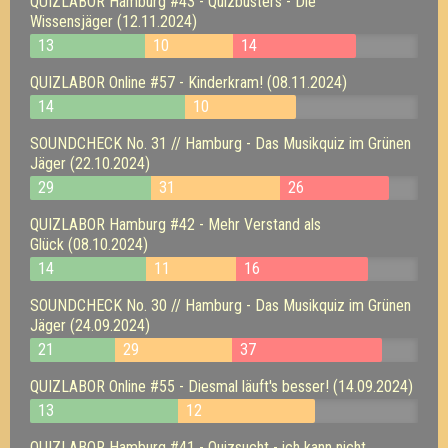
QUIZLABOR Hamburg #43 - Quizbusters - Die
Wissensjäger (12.11.2024)
13
10
14
QUIZLABOR Online #57 - Kinderkram! (08.11.2024)
14
10
SOUNDCHECK No. 31 // Hamburg - Das Musikquiz im Grünen
Jäger (22.10.2024)
29
31
26
QUIZLABOR Hamburg #42 - Mehr Verstand als
Glück (08.10.2024)
14
11
16
SOUNDCHECK No. 30 // Hamburg - Das Musikquiz im Grünen
Jäger (24.09.2024)
21
29
37
QUIZLABOR Online #55 - Diesmal läuft's besser! (14.09.2024)
13
12
QUIZLABOR Hamburg #41 - Quizsucht - ich kann nicht