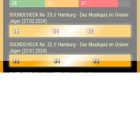
28
26
31
SOUNDCHECK No. 23 // Hamburg - Das Musikquiz im Grünen
Jäger (27.02.2024)
36
31
42
SOUNDCHECK No. 22 // Hamburg - Das Musikquiz im Grünen
Jäger (23.01.2024)
33
31
33
QUIZLABOR Hamburg #33 - Neues Jahr. Neues
Quiz. (09.01.2024)
15
15
9
QUIZLABOR Hamburg #32 - Merry Quizmas (12.12.2023)
12
17
12
QUIZLABOR Hamburg #31 - Blitzmerker! (14.11.2023)
16
8
17
SOUNDCHECK No. 19 // Hamburg - Das