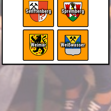
Senftenberg
Spremberg
Weimar
Weißwasser