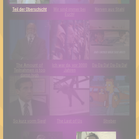
Teil der Oberschicht
Wir sind immer bei
Nerven aus Stahl
Euch!
The Amount of
Ich war da, vor 3000
Da-Da Da! Da-Da Da!
Teilnahmen is too
Jahren
damn high
So kurz vorm Sieg!
The Last of Us
Streber