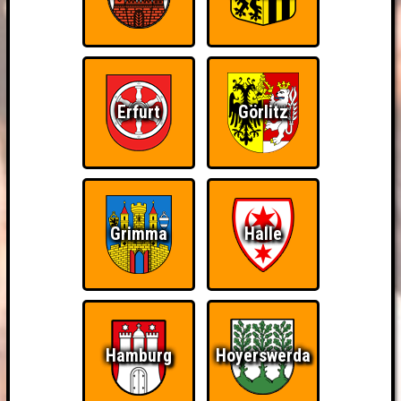
Erfurt
Görlitz
Grimma
Halle
Hamburg
Hoyerswerda