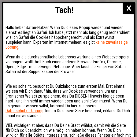
×
Tach!
Hallo lieber Safari-Nutzer. Wenn Du dieses Popup wieder und wieder
siehst: es liegt an Safari. Ich habe jetzt mehr als lang genug recherchiert,
wie ich Safari die Cookies häppchengerecht und als Extrawurst
zuspielen kann. Experten im Internet meinen: es gibt
keine zuverlässige
Lösung
.
Wenn ihr die durchschnittliche Lebensserwartung eines Webdevelopers
verlängern wollt: holt Euch einen anderen Browser. Firefox, Chrome,
Opera, Edge - meinetwegen Netscape. Aber lasst die Finger von Safari.
Safari ist der Suppenkasper der Browser.
Wie es scheint, besuchst Du Quizlabor.de zum ersten Mal. Erst einmal
weisen wir Dich darauf hin, dass wir Cookies verwenden, um uns
(ironischer Weise) zu speichern, das Du DIESEN Hinweis hier gelesen
hast - und ihn nicht immer wieder lesen und schließen musst. Wenn Du
es genauer wissen willst, kommst Du hier zu unserer
Datenschutzerklärung
. Indem Du unsere Seite besuchst, erklärst Du Dich
damit einverstanden.
VIEL wichtiger ist aber, dass Du Deine Stadt wählst, damit wir die Seite
für Dich so übersichtlich wie möglich halten können. Wenn Du Dich
wirklich für
alle
Städte interessierst, schließe dieses Fenster einfach mit