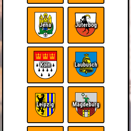
Jena
Jüterbog
Köln
Laubusch
Leipzig
Magdeburg