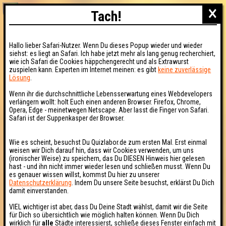
×
Tach!
Hallo lieber Safari-Nutzer. Wenn Du dieses Popup wieder und wieder
siehst: es liegt an Safari. Ich habe jetzt mehr als lang genug recherchiert,
wie ich Safari die Cookies häppchengerecht und als Extrawurst
zuspielen kann. Experten im Internet meinen: es gibt
keine zuverlässige
Lösung
.
Wenn ihr die durchschnittliche Lebensserwartung eines Webdevelopers
verlängern wollt: holt Euch einen anderen Browser. Firefox, Chrome,
Opera, Edge - meinetwegen Netscape. Aber lasst die Finger von Safari.
Safari ist der Suppenkasper der Browser.
Wie es scheint, besuchst Du Quizlabor.de zum ersten Mal. Erst einmal
weisen wir Dich darauf hin, dass wir Cookies verwenden, um uns
(ironischer Weise) zu speichern, das Du DIESEN Hinweis hier gelesen
hast - und ihn nicht immer wieder lesen und schließen musst. Wenn Du
es genauer wissen willst, kommst Du hier zu unserer
Datenschutzerklärung
. Indem Du unsere Seite besuchst, erklärst Du Dich
damit einverstanden.
VIEL wichtiger ist aber, dass Du Deine Stadt wählst, damit wir die Seite
für Dich so übersichtlich wie möglich halten können. Wenn Du Dich
wirklich für
alle
Städte interessierst, schließe dieses Fenster einfach mit