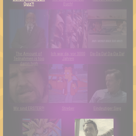
Quiz?!
Euch!
The Amount of
Ich war da, vor 3000
Da-Da Da! Da-Da Da!
Teilnahmen is too
Jahren
damn high
Wir sind ERSTER?!
Streber
Eindeutiger Sieg