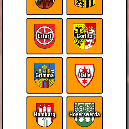
Erfurt
Görlitz
Grimma
Halle
Hamburg
Hoyerswerda