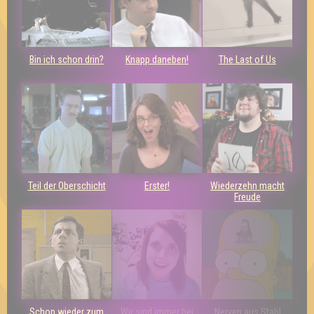
Bin ich schon drin?
Knapp daneben!
The Last of Us
Teil der Oberschicht
Erster!
Wiederzehn macht
Freude
Schon wieder zum
Wir sind immer bei
Nerven aus Stahl