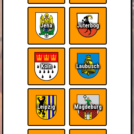
Jena
Jüterbog
Köln
Laubusch
Leipzig
Magdeburg