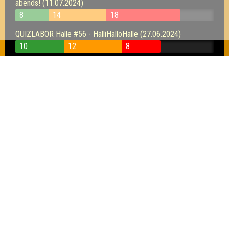
abends! (11.07.2024)
8
14
18
QUIZLABOR Halle #56 - HalliHalloHalle (27.06.2024)
10
12
8
QUIZLABOR Halle #55 - Quizverliebt (13.06.2024)
8
16
10
QUIZLABOR Hamburg #38 - Gute Frage! (11.06.2024)
QUIZLABOR Halle #54 - In 30 Fragen um die
Welt (23.05.2024)
12
12
14
QUIZLABOR Hamburg #37 - Jäger & Gefragte (14.05.2024)
QUIZLABOR Halle #53 - Brücken bauen (25.04.2024)
16
17
14
QUIZLABOR Halle #52 - Fragwürdig (11.04.2024)
12
19
14