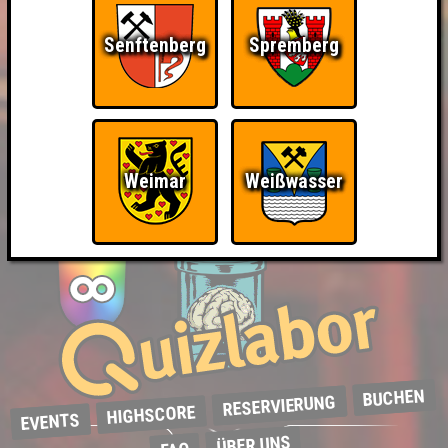
Senftenberg
Spremberg
Weimar
Weißwasser
BUCHEN
RESERVIERUNG
HIGHSCORE
EVENTS
ÜBER UNS