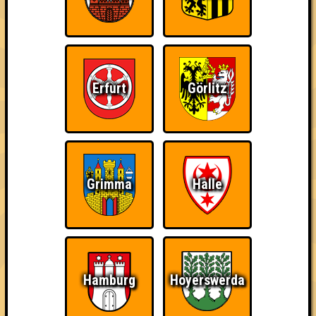
Erfurt
Görlitz
Punkte
Grimma
Halle
1. Simple Minds
49
15
17
17
1. Mir doch egal, was Lukas sagt
49
14
18
17
Hamburg
Hoyerswerda
2. Nur für Schnaps da
45
12
17
16