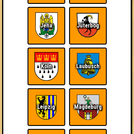
2. Superweicheischuppenjunior
45
14
16
15
Jena
Jüterbog
3. Quizz in my Pants
43
14
15
14
3. Quiz Tonic
43
13
16
14
4. Die Dodos
Köln
Laubusch
42
13
13
16
4. Quiz me gently
42
11
17
14
5. Geh'n Sie mir nicht auf den Keks
Leipzig
Magdeburg
41
10
18
13
6. Culo
39
13
13
13