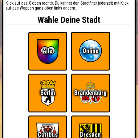
Klick auf das X oben rechts. Du kannst den Stadtfilter jederzeit mit Klick
auf das Wappen ganz oben links ändern:
Wähle Deine Stadt
Alle
Online
BUCHEN
RESERVIERUNG
HIGHSCORE
EVENTS
ÜBER UNS
FAQ
Berlin
Brandenburg
«
»
QUIZLABOR Halle #54
In 30 Fragen um die Welt · 23.05.2024 · Hollys Big Bar
Info
Punkte
Angemeldete Teams
Cottbus
Dresden