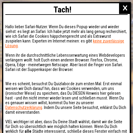
×
Tach!
Hallo lieber Safari-Nutzer. Wenn Du dieses Popup wieder und wieder
siehst: es liegt an Safari. Ich habe jetzt mehr als lang genug recherchiert,
wie ich Safari die Cookies häppchengerecht und als Extrawurst
zuspielen kann. Experten im Internet meinen: es gibt
keine zuverlässige
Lösung
.
Wenn ihr die durchschnittliche Lebensserwartung eines Webdevelopers
verlängern wollt: holt Euch einen anderen Browser. Firefox, Chrome,
Opera, Edge - meinetwegen Netscape. Aber lasst die Finger von Safari.
Safari ist der Suppenkasper der Browser.
Wie es scheint, besuchst Du Quizlabor.de zum ersten Mal. Erst einmal
weisen wir Dich darauf hin, dass wir Cookies verwenden, um uns
(ironischer Weise) zu speichern, das Du DIESEN Hinweis hier gelesen
hast - und ihn nicht immer wieder lesen und schließen musst. Wenn Du
es genauer wissen willst, kommst Du hier zu unserer
Datenschutzerklärung
. Indem Du unsere Seite besuchst, erklärst Du Dich
damit einverstanden.
VIEL wichtiger ist aber, dass Du Deine Stadt wählst, damit wir die Seite
für Dich so übersichtlich wie möglich halten können. Wenn Du Dich
wirklich für
alle
Städte interessierst, schließe dieses Fenster einfach mit