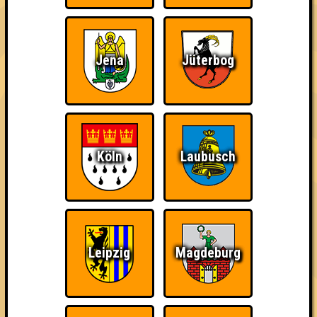
Punkte
Jena
Jüterbog
1. Mir doch egal, was Lukas sagt
51
16
19
16
2. Quiz me gently
Köln
Laubusch
49
15
19
15
3. Simple Minds
48
13
17
18
4. Quizzelstrippen
47
12
19
16
Leipzig
Magdeburg
4. Superweicheischuppenjunior
47
14
18
15