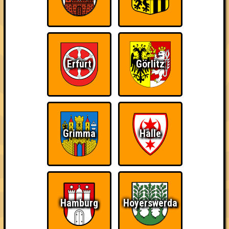
100 · 09.07.2026 · Hollys Big Bar
Info
Punkte
Angemeldete Teams
Erfurt
Görlitz
Grimma
Halle
Hamburg
Hoyerswerda