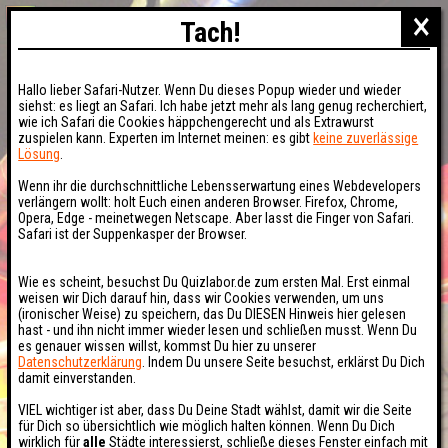
×
Tach!
Hallo lieber Safari-Nutzer. Wenn Du dieses Popup wieder und wieder
siehst: es liegt an Safari. Ich habe jetzt mehr als lang genug recherchiert,
wie ich Safari die Cookies häppchengerecht und als Extrawurst
zuspielen kann. Experten im Internet meinen: es gibt
keine zuverlässige
Lösung
.
Wenn ihr die durchschnittliche Lebensserwartung eines Webdevelopers
verlängern wollt: holt Euch einen anderen Browser. Firefox, Chrome,
Opera, Edge - meinetwegen Netscape. Aber lasst die Finger von Safari.
Safari ist der Suppenkasper der Browser.
Wie es scheint, besuchst Du Quizlabor.de zum ersten Mal. Erst einmal
weisen wir Dich darauf hin, dass wir Cookies verwenden, um uns
(ironischer Weise) zu speichern, das Du DIESEN Hinweis hier gelesen
hast - und ihn nicht immer wieder lesen und schließen musst. Wenn Du
es genauer wissen willst, kommst Du hier zu unserer
Datenschutzerklärung
. Indem Du unsere Seite besuchst, erklärst Du Dich
damit einverstanden.
VIEL wichtiger ist aber, dass Du Deine Stadt wählst, damit wir die Seite
für Dich so übersichtlich wie möglich halten können. Wenn Du Dich
wirklich für
alle
Städte interessierst, schließe dieses Fenster einfach mit