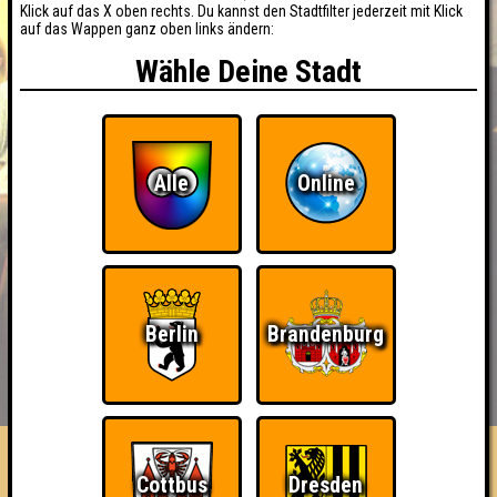
Klick auf das X oben rechts. Du kannst den Stadtfilter jederzeit mit Klick
auf das Wappen ganz oben links ändern:
Wähle Deine Stadt
Alle
Online
Berlin
Brandenburg
BUCHEN
RESERVIERUNG
HIGHSCORE
EVENTS
ÜBER UNS
FAQ
«
»
QUIZLABOR Halle #100
Cottbus
Dresden