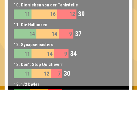
10. Die sieben von der Tankstelle
39
11
16
12
11. Die Hallunken
37
14
14
9
12. Synapsensisters
34
11
14
9
13. Don’t Stop Quizlievin’
30
11
12
7
13. 1/2 bwler
30
10
11
9
Inhaber & Geschäftsführer:
Georg Martin // Quizlabor