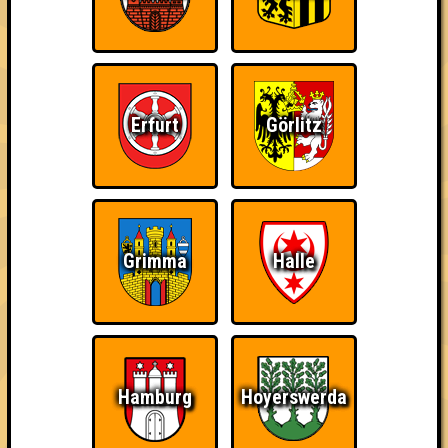
Erfurt
Görlitz
Punkte
Grimma
Halle
1. Simply the Best
47
17
15
15
1. Quizz in my Pants
47
16
17
14
Hamburg
Hoyerswerda
2. Nur für Schnaps da
46
16
17
13