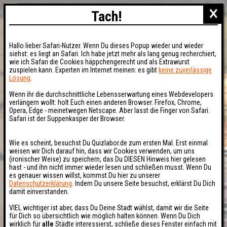
×
Tach!
Hallo lieber Safari-Nutzer. Wenn Du dieses Popup wieder und wieder
siehst: es liegt an Safari. Ich habe jetzt mehr als lang genug recherchiert,
wie ich Safari die Cookies häppchengerecht und als Extrawurst
zuspielen kann. Experten im Internet meinen: es gibt
keine zuverlässige
Lösung
.
Wenn ihr die durchschnittliche Lebensserwartung eines Webdevelopers
verlängern wollt: holt Euch einen anderen Browser. Firefox, Chrome,
Opera, Edge - meinetwegen Netscape. Aber lasst die Finger von Safari.
Safari ist der Suppenkasper der Browser.
Wie es scheint, besuchst Du Quizlabor.de zum ersten Mal. Erst einmal
weisen wir Dich darauf hin, dass wir Cookies verwenden, um uns
(ironischer Weise) zu speichern, das Du DIESEN Hinweis hier gelesen
hast - und ihn nicht immer wieder lesen und schließen musst. Wenn Du
es genauer wissen willst, kommst Du hier zu unserer
Datenschutzerklärung
. Indem Du unsere Seite besuchst, erklärst Du Dich
damit einverstanden.
VIEL wichtiger ist aber, dass Du Deine Stadt wählst, damit wir die Seite
für Dich so übersichtlich wie möglich halten können. Wenn Du Dich
wirklich für
alle
Städte interessierst, schließe dieses Fenster einfach mit