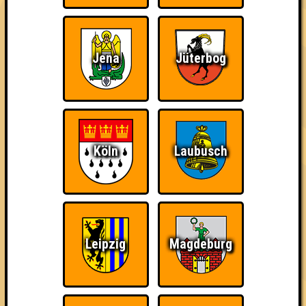
2. Culo
46
16
16
14
Jena
Jüterbog
3. Simple Minds
45
15
16
14
3. Mir doch egal, was Lukas sagt
45
14
16
15
3. Die Hallunken
Köln
Laubusch
45
16
14
15
4. Vier gewinnt
44
16
14
14
4. Amazonasameisen
Leipzig
Magdeburg
44
17
15
12
5. Superweicheischuppenjunior
43
14
16
13