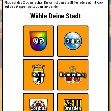
Klick auf das X oben rechts. Du kannst den Stadtfilter jederzeit mit Klick
auf das Wappen ganz oben links ändern:
Wähle Deine Stadt
Alle
Online
BUCHEN
RESERVIERUNG
HIGHSCORE
EVENTS
ÜBER UNS
FAQ
Berlin
Brandenburg
«
»
QUIZLABOR Halle #76
Scharf nachdenken · 22.05.2025 · Hollys Big Bar
Info
Punkte
Angemeldete Teams
Cottbus
Dresden