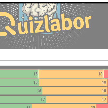
15
18
15
19
16
18
17
17
13
18