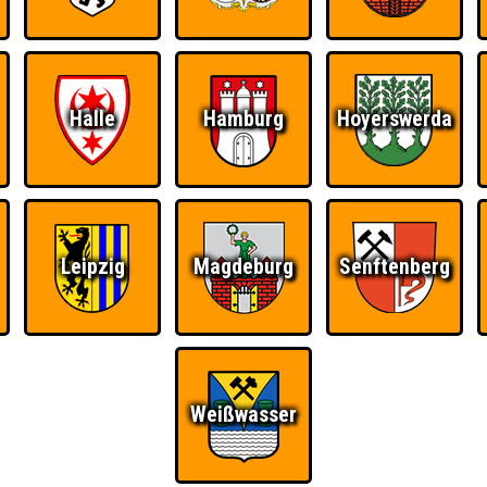
Ü
FAQ
BUCHEN
RESERVIERUNG
HIGHSCORE
S
Halle
Hamburg
Hoyerswerda
Teams
Leipzig
Magdeburg
Senftenberg
Weißwasser