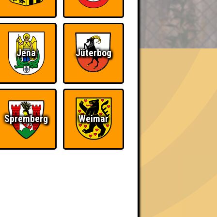
BER UNS
Jena
Jüterbog
«
»
Spremberg
Weimar