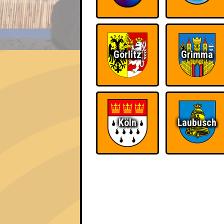
EVENT
Görlitz
Grimma
QUIZLABOR Halle #61
Wunderwelt Quizzen · 12.09.2024 · Halle
Info
Punkte
Angemeldete 
Köln
Laubusch