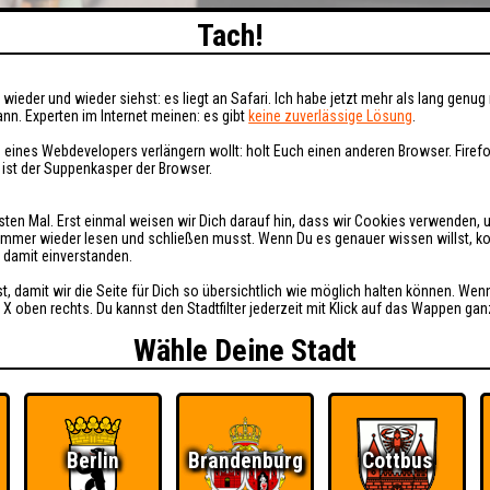
Tach!
wieder und wieder siehst: es liegt an Safari. Ich habe jetzt mehr als lang genug 
nn. Experten im Internet meinen: es gibt
keine zuverlässige Lösung
.
 eines Webdevelopers verlängern wollt: holt Euch einen anderen Browser. Fire
i ist der Suppenkasper der Browser.
sten Mal. Erst einmal weisen wir Dich darauf hin, dass wir Cookies verwenden, 
t immer wieder lesen und schließen musst. Wenn Du es genauer wissen willst, 
h damit einverstanden.
st, damit wir die Seite für Dich so übersichtlich wie möglich halten können. Wen
 X oben rechts. Du kannst den Stadtfilter jederzeit mit Klick auf das Wappen gan
Wähle Deine Stadt
Berlin
Brandenburg
Cottbus