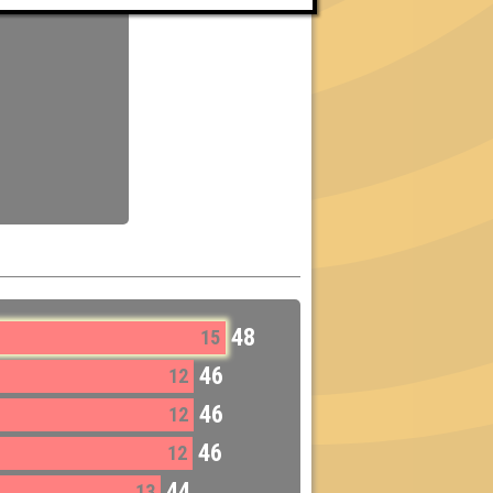
48
15
46
12
46
12
46
12
44
13