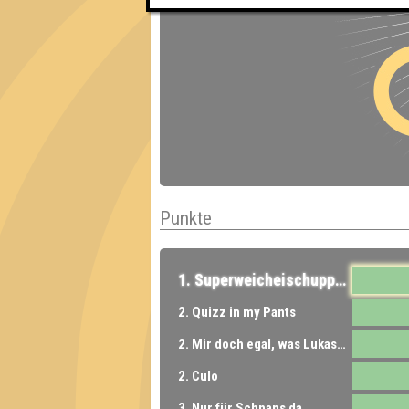
Punkte
1. Superweicheischuppenjunior
2. Quizz in my Pants
2. Mir doch egal, was Lukas sagt
2. Culo
3. Nur für Schnaps da