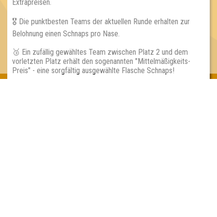
Extrapreisen.
🎖 Die punktbesten Teams der aktuellen Runde erhalten zur
Belohnung einen Schnaps pro Nase.
🥉 Ein zufällig gewähltes Team zwischen Platz 2 und dem
vorletzten Platz erhält den sogenannten "Mittelmäßigkeits-
Preis" - eine sorgfältig ausgewählte Flasche Schnaps!
Inhaber & Geschäftsführer:
Georg Martin // Quizlabor
Sandower Straße 56
03046 Cottbus
info@quizlabor.de
Impressum:
Impressum
Datenschutz:
Datenschutzerklärung
Facebook:
https://www.facebook.com/quizlabor