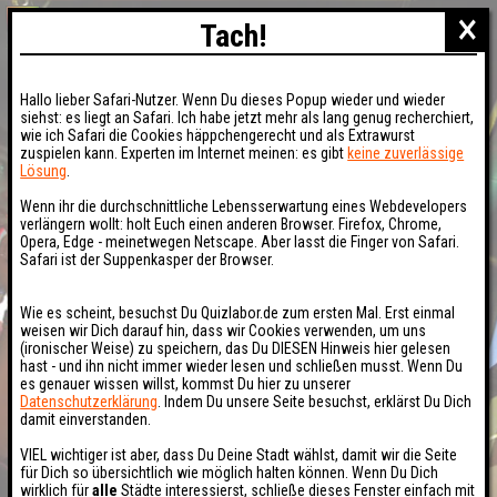
×
Tach!
Hallo lieber Safari-Nutzer. Wenn Du dieses Popup wieder und wieder
siehst: es liegt an Safari. Ich habe jetzt mehr als lang genug recherchiert,
wie ich Safari die Cookies häppchengerecht und als Extrawurst
zuspielen kann. Experten im Internet meinen: es gibt
keine zuverlässige
Lösung
.
Wenn ihr die durchschnittliche Lebensserwartung eines Webdevelopers
verlängern wollt: holt Euch einen anderen Browser. Firefox, Chrome,
Opera, Edge - meinetwegen Netscape. Aber lasst die Finger von Safari.
Safari ist der Suppenkasper der Browser.
Wie es scheint, besuchst Du Quizlabor.de zum ersten Mal. Erst einmal
weisen wir Dich darauf hin, dass wir Cookies verwenden, um uns
(ironischer Weise) zu speichern, das Du DIESEN Hinweis hier gelesen
hast - und ihn nicht immer wieder lesen und schließen musst. Wenn Du
es genauer wissen willst, kommst Du hier zu unserer
Datenschutzerklärung
. Indem Du unsere Seite besuchst, erklärst Du Dich
damit einverstanden.
VIEL wichtiger ist aber, dass Du Deine Stadt wählst, damit wir die Seite
für Dich so übersichtlich wie möglich halten können. Wenn Du Dich
wirklich für
alle
Städte interessierst, schließe dieses Fenster einfach mit