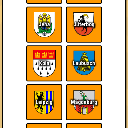
In drei aufregenden Runden ballern euch die Quizmaster*innen
allerlei Fragen zu allerlei Sachen, sowie wahnsinnige
Bilderrätsel, Computerstimmen und andere Spielchen um die
Jena
Jüterbog
Ohren!
Schnapp dir deine (neunmal)klügsten und trinkfestesten
Freunde und zeigt den anderen Teams, wo der Frosch die
Locken hat. Gewinnt ihr, gibt es Schnaps, seid ihr mittelmäßig,
gibt es Schnaps, seid ihr glücklich, gibt es Schnaps. Kurzum: es
gibt Schnaps. Geschenkt.
Köln
Laubusch
Wir freuen uns auf euch!
Euer Quizlabor und
eure Holly‘s Big Bar! ♥
Leipzig
Magdeburg
= FAKTENCHECK ==
🌐 www.quizlabor.de
🏨 Holly's Big Bar
🚋 Am Steintor 6 | 06112 Halle (Saale)