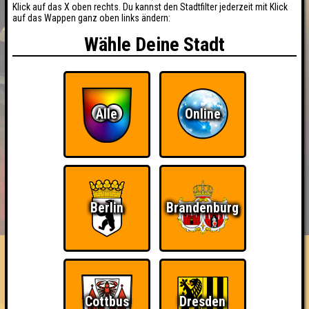
Klick auf das X oben rechts. Du kannst den Stadtfilter jederzeit mit Klick
auf das Wappen ganz oben links ändern:
Wähle Deine Stadt
Alle
Online
BUCHEN
RESERVIERUNG
Berlin
Brandenburg
HIGHSCORE
EVENTS
ÜBER UNS
FAQ
«
»
QUIZLABOR Halle #103
Quiztival · 27.08.2026 · Hollys Big Bar
Cottbus
Dresden