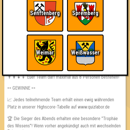
📅 jeden 2. & 4. Donnerstag
🕢 Einlass: 18:30 Uhr
Senftenberg
Spremberg
🕗 Beginn: 19:00 Uhr
⁉ 3 Runden // 30 Fragen // ca. 60 Punkte
== REGELN ==
👨‍🏫 Die Quizmaster haben immer recht! Immer.
Weimar
Weißwasser
📵 Handys, Smartphones, oder anderer Schnickschnack sind
während der Fragerunden untersagt!
👨‍👩‍👧‍👦 Euer Team darf maximal aus 8 Personen bestehen!
== GEWINNE ==
📈 Jedes teilnehmende Team erhält einen ewig währenden
Platz in unserer Highscore-Tabelle auf www.quizlabor.de
🏆 Die Sieger des Abends erhalten eine besondere "Trophäe
des Wissens"! Wenn vorher angekündigt auch mit wechselnden