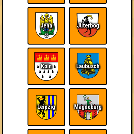
In drei aufregenden Runden ballern euch die Quizmaster*innen
allerlei Fragen zu allerlei Sachen, sowie wahnsinnige
Bilderrätsel, Computerstimmen und andere Spielchen um die
Jena
Jüterbog
Ohren!
Schnapp dir deine (neunmal)klügsten und trinkfestesten
Freunde und zeigt den anderen Teams, wo der Frosch die
Locken hat. Gewinnt ihr, gibt es Schnaps, seid ihr mittelmäßig,
gibt es Schnaps, seid ihr glücklich, gibt es Schnaps. Kurzum: es
gibt Schnaps. Geschenkt.
Köln
Laubusch
Wir freuen uns auf euch!
Euer Quizlabor und
eure Holly‘s Big Bar! ♥
Leipzig
Magdeburg
= FAKTENCHECK ==
🌐 www.quizlabor.de
🏨 Holly's Big Bar
🚋 Am Steintor 6 | 06112 Halle (Saale)