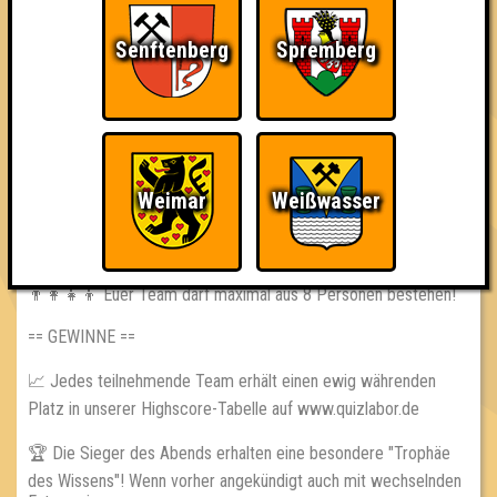
📅 jeden 2. & 4. Donnerstag
🕢 Einlass: 18:30 Uhr
Senftenberg
Spremberg
🕗 Beginn: 19:00 Uhr
⁉ 3 Runden // 30 Fragen // ca. 60 Punkte
== REGELN ==
👨‍🏫 Die Quizmaster haben immer recht! Immer.
Weimar
Weißwasser
📵 Handys, Smartphones, oder anderer Schnickschnack sind
während der Fragerunden untersagt!
👨‍👩‍👧‍👦 Euer Team darf maximal aus 8 Personen bestehen!
== GEWINNE ==
📈 Jedes teilnehmende Team erhält einen ewig währenden
Platz in unserer Highscore-Tabelle auf www.quizlabor.de
🏆 Die Sieger des Abends erhalten eine besondere "Trophäe
des Wissens"! Wenn vorher angekündigt auch mit wechselnden