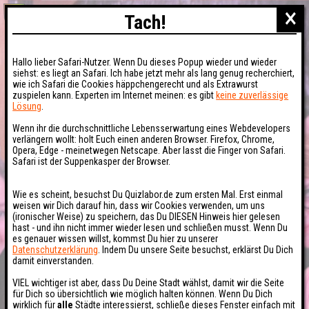
×
Tach!
Hallo lieber Safari-Nutzer. Wenn Du dieses Popup wieder und wieder
siehst: es liegt an Safari. Ich habe jetzt mehr als lang genug recherchiert,
wie ich Safari die Cookies häppchengerecht und als Extrawurst
zuspielen kann. Experten im Internet meinen: es gibt
keine zuverlässige
Lösung
.
Wenn ihr die durchschnittliche Lebensserwartung eines Webdevelopers
verlängern wollt: holt Euch einen anderen Browser. Firefox, Chrome,
Opera, Edge - meinetwegen Netscape. Aber lasst die Finger von Safari.
Safari ist der Suppenkasper der Browser.
Wie es scheint, besuchst Du Quizlabor.de zum ersten Mal. Erst einmal
weisen wir Dich darauf hin, dass wir Cookies verwenden, um uns
(ironischer Weise) zu speichern, das Du DIESEN Hinweis hier gelesen
hast - und ihn nicht immer wieder lesen und schließen musst. Wenn Du
es genauer wissen willst, kommst Du hier zu unserer
Datenschutzerklärung
. Indem Du unsere Seite besuchst, erklärst Du Dich
damit einverstanden.
VIEL wichtiger ist aber, dass Du Deine Stadt wählst, damit wir die Seite
für Dich so übersichtlich wie möglich halten können. Wenn Du Dich
wirklich für
alle
Städte interessierst, schließe dieses Fenster einfach mit