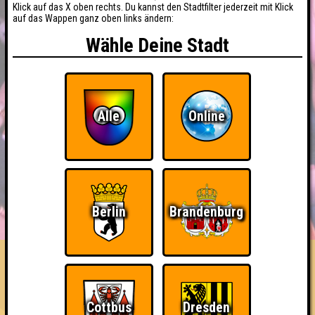
Klick auf das X oben rechts. Du kannst den Stadtfilter jederzeit mit Klick
auf das Wappen ganz oben links ändern:
Wähle Deine Stadt
Alle
Online
BUCHEN
RESERVIERUNG
Berlin
Brandenburg
HIGHSCORE
EVENTS
ÜBER UNS
FAQ
«
»
QUIZLABOR Halle #107
· 22.10.2026 · Hollys Big Bar
Cottbus
Dresden