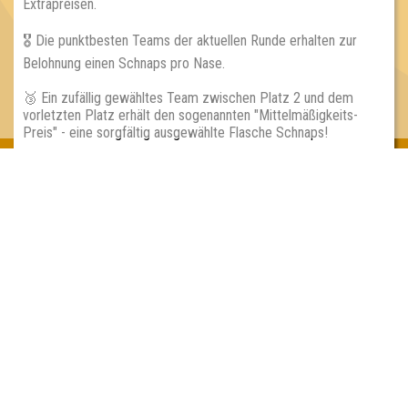
Extrapreisen.
🎖 Die punktbesten Teams der aktuellen Runde erhalten zur
Belohnung einen Schnaps pro Nase.
🥉 Ein zufällig gewähltes Team zwischen Platz 2 und dem
vorletzten Platz erhält den sogenannten "Mittelmäßigkeits-
Preis" - eine sorgfältig ausgewählte Flasche Schnaps!
Inhaber & Geschäftsführer:
Georg Martin // Quizlabor
Sandower Straße 56
03046 Cottbus
info@quizlabor.de
Impressum:
Impressum
Datenschutz:
Datenschutzerklärung
Facebook:
https://www.facebook.com/quizlabor