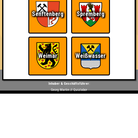
34
10
10
14
Senftenberg
Spremberg
7. Team Uschis
34
11
9
14
8. Die Rateratten
29
9
8
12
Weimar
Weißwasser
Inhaber & Geschäftsführer:
Georg Martin // Quizlabor
Sandower Straße 56
03046 Cottbus
info@quizlabor.de
Impressum:
Impressum
Datenschutz:
Datenschutzerklärung