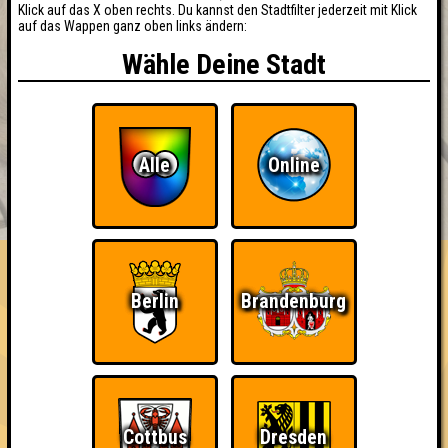
Klick auf das X oben rechts. Du kannst den Stadtfilter jederzeit mit Klick
auf das Wappen ganz oben links ändern:
Wähle Deine Stadt
Alle
Online
BUCHEN
RESERVIERUNG
HIGHSCORE
EVENTS
ÜBER UNS
FAQ
«
»
QUIZLABOR Halle #47
Berlin
Brandenburg
Unnützes Wizzen · 25.01.2024 · Holly's Big Bar
Info
Punkte
Angemeldete Teams
Cottbus
Dresden