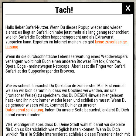
×
Tach!
Hallo lieber Safari-Nutzer. Wenn Du dieses Popup wieder und wieder
siehst: es liegt an Safari. Ich habe jetzt mehr als lang genug recherchiert,
wie ich Safari die Cookies häppchengerecht und als Extrawurst
zuspielen kann. Experten im Internet meinen: es gibt
keine zuverlässige
Lösung
.
Wenn ihr die durchschnittliche Lebensserwartung eines Webdevelopers
verlängern wollt: holt Euch einen anderen Browser. Firefox, Chrome,
Opera, Edge - meinetwegen Netscape. Aber lasst die Finger von Safari.
Safari ist der Suppenkasper der Browser.
Wie es scheint, besuchst Du Quizlabor.de zum ersten Mal. Erst einmal
weisen wir Dich darauf hin, dass wir Cookies verwenden, um uns
(ironischer Weise) zu speichern, das Du DIESEN Hinweis hier gelesen
hast - und ihn nicht immer wieder lesen und schließen musst. Wenn Du
es genauer wissen willst, kommst Du hier zu unserer
Datenschutzerklärung
. Indem Du unsere Seite besuchst, erklärst Du Dich
damit einverstanden.
VIEL wichtiger ist aber, dass Du Deine Stadt wählst, damit wir die Seite
für Dich so übersichtlich wie möglich halten können. Wenn Du Dich
wirklich für
alle
Städte interessierst, schließe dieses Fenster einfach mit