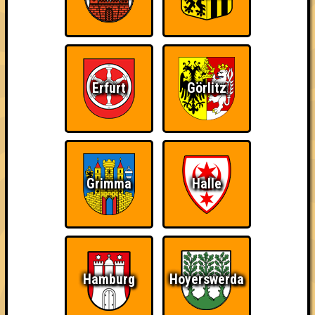
Erfurt
Görlitz
Punkte
1. Simple Minds
Grimma
Halle
43
15
13
15
2. Quiz me gently
42
15
13
14
3. Quizz in my Pants
41
Hamburg
Hoyerswerda
14
14
13
3. Superweicheischuppenjunior