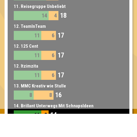
11. Reisegruppe Unbeliebt
18
14
4
12. TeamInTeam
17
11
6
12. 125 Cent
17
11
6
12. Itzimzita
17
11
6
13. MMC Kreativ wie Stulle
16
8
8
14. Brillant Unterwegs Mit SchnapsIdeen
14
11
3
14. Schattengedeck
14
7
7