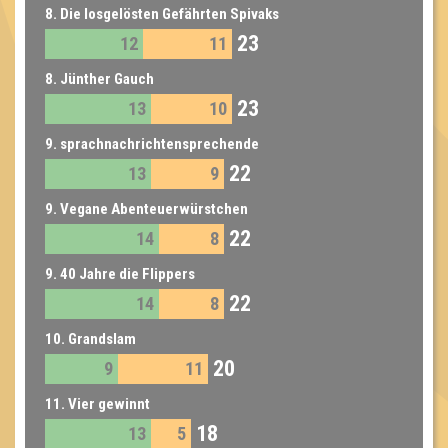
8. Die losgelösten Gefährten Spivaks
23
12
11
8. Jünther Gauch
23
13
10
9. sprachnachrichtensprechende
22
13
9
Sprachnachrichtenqueens
9. Vegane Abenteuerwürstchen
22
14
8
9. 40 Jahre die Flippers
22
14
8
10. Grandslam
20
9
11
11. Vier gewinnt
18
13
5