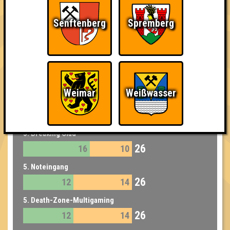
3. 7 Sterni für ein Hallelujah
29
15
14
Senftenberg
Spremberg
4. Maultaschen Meute
28
16
12
5. E=mcHammer
26
16
10
Weimar
Weißwasser
5. Ich war als Kind schon scheiße...
26
15
11
5. Breaking Glad
26
16
10
5. Noteingang
26
12
14
5. Death-Zone-Multigaming
26
12
14