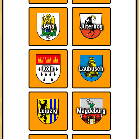
Jena
Jüterbog
Punkte
Köln
Laubusch
1. Ultimative Spielecrew
33
17
16
2. Die Beachritter von Ni
32
14
18
Leipzig
Magdeburg
3. Kopfsalat in Dauerschleife
29
14
15