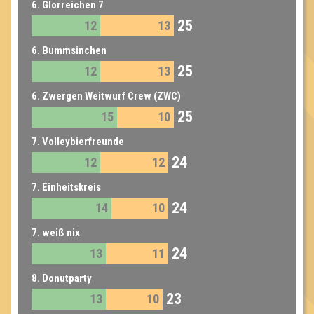
6. Glorreichen 7
25
12
13
6. Bummsinchen
25
12
13
6. Zwergen Weitwurf Crew (ZWC)
25
15
10
7. Volleybierfreunde
24
12
12
7. Einheitskreis
24
14
10
7. weiß nix
24
13
11
8. Donutparty
23
13
10