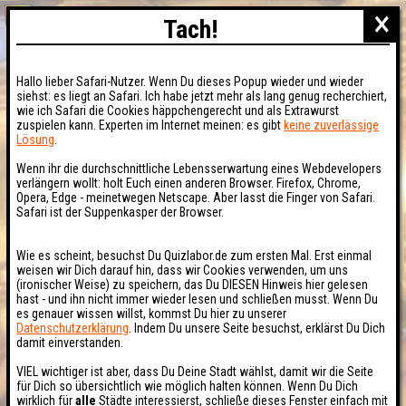
×
Tach!
Hallo lieber Safari-Nutzer. Wenn Du dieses Popup wieder und wieder
siehst: es liegt an Safari. Ich habe jetzt mehr als lang genug recherchiert,
wie ich Safari die Cookies häppchengerecht und als Extrawurst
zuspielen kann. Experten im Internet meinen: es gibt
keine zuverlässige
Lösung
.
Wenn ihr die durchschnittliche Lebensserwartung eines Webdevelopers
verlängern wollt: holt Euch einen anderen Browser. Firefox, Chrome,
Opera, Edge - meinetwegen Netscape. Aber lasst die Finger von Safari.
Safari ist der Suppenkasper der Browser.
Wie es scheint, besuchst Du Quizlabor.de zum ersten Mal. Erst einmal
weisen wir Dich darauf hin, dass wir Cookies verwenden, um uns
(ironischer Weise) zu speichern, das Du DIESEN Hinweis hier gelesen
hast - und ihn nicht immer wieder lesen und schließen musst. Wenn Du
es genauer wissen willst, kommst Du hier zu unserer
Datenschutzerklärung
. Indem Du unsere Seite besuchst, erklärst Du Dich
damit einverstanden.
VIEL wichtiger ist aber, dass Du Deine Stadt wählst, damit wir die Seite
für Dich so übersichtlich wie möglich halten können. Wenn Du Dich
wirklich für
alle
Städte interessierst, schließe dieses Fenster einfach mit