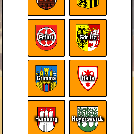
Erfurt
Görlitz
BUCHEN
RESERVIERUNG
HIGHSCORE
EVENTS
ÜBER UNS
FAQ
Grimma
Halle
«
»
QUIZLABOR Online #60
...egal! · 14.03.2025 · Online
Info
Punkte
Angemeldete Teams
Hamburg
Hoyerswerda