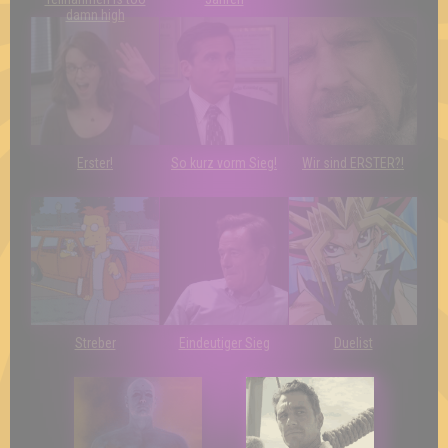
damn high
Erster!
So kurz vorm Sieg!
Wir sind ERSTER?!
Streber
Eindeutiger Sieg
Duelist