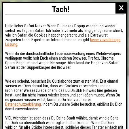
×
Tach!
Hallo lieber Safari-Nutzer. Wenn Du dieses Popup wieder und wieder
siehst: es liegt an Safari. Ich habe jetzt mehr als lang genug recherchiert,
wie ich Safari die Cookies häppchengerecht und als Extrawurst
zuspielen kann. Experten im Internet meinen: es gibt
keine zuverlässige
Lösung
.
Wenn ihr die durchschnittliche Lebensserwartung eines Webdevelopers
verlängern wollt: holt Euch einen anderen Browser. Firefox, Chrome,
Opera, Edge - meinetwegen Netscape. Aber lasst die Finger von Safari.
Safari ist der Suppenkasper der Browser.
Wie es scheint, besuchst Du Quizlabor.de zum ersten Mal. Erst einmal
weisen wir Dich darauf hin, dass wir Cookies verwenden, um uns
(ironischer Weise) zu speichern, das Du DIESEN Hinweis hier gelesen
hast - und ihn nicht immer wieder lesen und schließen musst. Wenn Du
es genauer wissen willst, kommst Du hier zu unserer
Datenschutzerklärung
. Indem Du unsere Seite besuchst, erklärst Du Dich
damit einverstanden.
VIEL wichtiger ist aber, dass Du Deine Stadt wählst, damit wir die Seite
für Dich so übersichtlich wie möglich halten können. Wenn Du Dich
wirklich für
alle
Städte interessierst, schließe dieses Fenster einfach mit