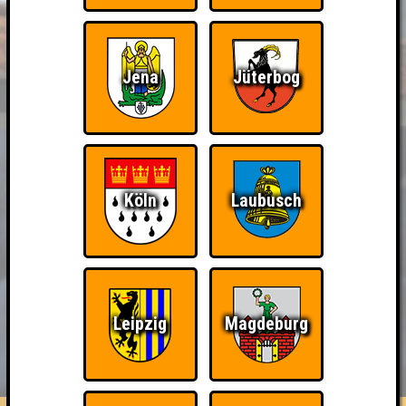
Jena
Jüterbog
Köln
Laubusch
Leipzig
Magdeburg
BUCHEN
RESERVIERUNG
HIGHSCORE
EVENTS
ÜBER UNS
FAQ