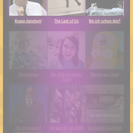
Knapp daneben!
The Last of Us
Bin ich schon drin?
Quizveteran
Wir sind immer bei
Nerven aus Stahl
Euch!
The Amount of
Ich war da, vor 3000
Da-Da Da! Da-Da Da!
Teilnahmen is too
Jahren