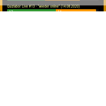
Quizlabor Live #13 - "wieder online" (14.08.2020)
17
14
Quizlabor Dresden #8 - Ein Sommerquiztraum (29.07.2020)
7
5
10
Quizlabor Live #12 - Von Sci-Fi bis Space Shit (10.07.2020)
11
13
Quizlabor Live #11 - LEGO-Batman im
Mordrausch (26.06.2020)
15
15
Quizlabor Live #10 - "Quiz in den Sommer" (19.06.2020)
14
10
Quizlabor Live #9 - "Ichweißchen & Hosenrot" (05.06.2020)
15
12
Quizlabor Live #8 - Wir stellen doch nur Fragen! (29.05.2020)
15
15