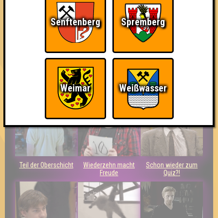
Pussycat Unicorns
Senftenberg
Spremberg
Errungenschaften
Kleiner Hinweis: bei uns sind Teams, die in einem Stechen
verlieren, trotzdem auf dem 1. Platz - den haben sie sich
schließlich verdient! Entsprechend gibt es für diese auch
Errungenschaften für den 1. Platz.
Weimar
Weißwasser
Teil der Oberschicht
Wiederzehn macht
Schon wieder zum
Freude
Quiz?!