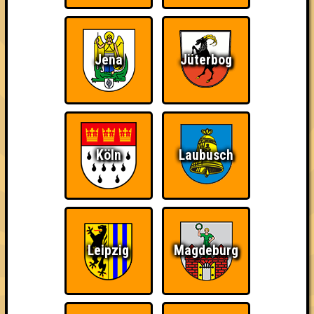
Errungenschaften für den 1. Platz.
Jena
Jüterbog
Wiederzehn macht
Schon wieder zum
Knapp daneben!
Freude
Quiz?!
Köln
Laubusch
Bin ich schon drin?
Teil der Oberschicht
Quizveteran
Leipzig
Magdeburg