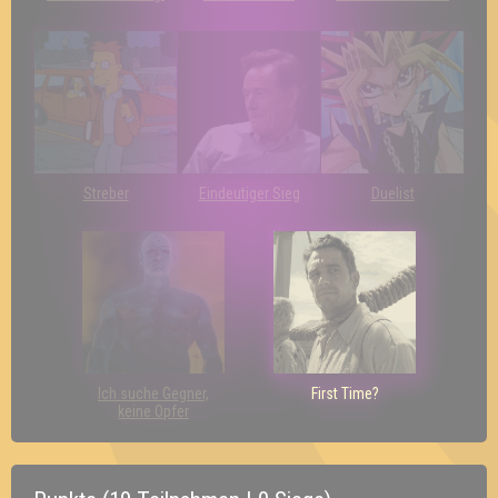
Streber
Eindeutiger Sieg
Duelist
Ich suche Gegner,
First Time?
keine Opfer