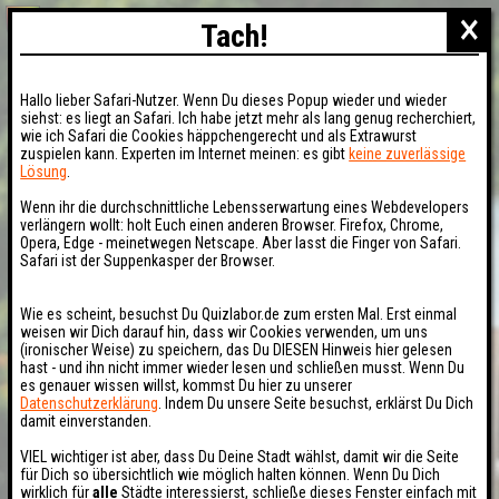
×
Tach!
Hallo lieber Safari-Nutzer. Wenn Du dieses Popup wieder und wieder
siehst: es liegt an Safari. Ich habe jetzt mehr als lang genug recherchiert,
wie ich Safari die Cookies häppchengerecht und als Extrawurst
zuspielen kann. Experten im Internet meinen: es gibt
keine zuverlässige
Lösung
.
Wenn ihr die durchschnittliche Lebensserwartung eines Webdevelopers
verlängern wollt: holt Euch einen anderen Browser. Firefox, Chrome,
Opera, Edge - meinetwegen Netscape. Aber lasst die Finger von Safari.
Safari ist der Suppenkasper der Browser.
Wie es scheint, besuchst Du Quizlabor.de zum ersten Mal. Erst einmal
weisen wir Dich darauf hin, dass wir Cookies verwenden, um uns
(ironischer Weise) zu speichern, das Du DIESEN Hinweis hier gelesen
hast - und ihn nicht immer wieder lesen und schließen musst. Wenn Du
es genauer wissen willst, kommst Du hier zu unserer
Datenschutzerklärung
. Indem Du unsere Seite besuchst, erklärst Du Dich
damit einverstanden.
VIEL wichtiger ist aber, dass Du Deine Stadt wählst, damit wir die Seite
für Dich so übersichtlich wie möglich halten können. Wenn Du Dich
wirklich für
alle
Städte interessierst, schließe dieses Fenster einfach mit