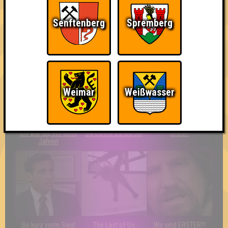
Senftenberg
Spremberg
Wir sind immer bei
Nerven aus Stahl
The Amount of
Euch!
Teilnahmen is too
damn high
Weimar
Weißwasser
Ich war da, vor 3000
Da-Da Da! Da-Da Da!
Erster!
Jahren
So kurz vorm Sieg!
The Last of Us
Wir sind ERSTER?!