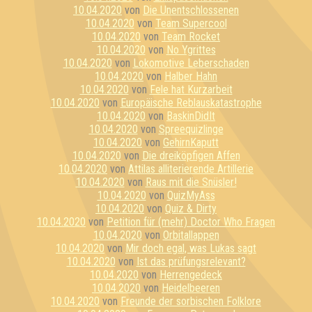
10.04.2020
von
Die Unentschlossenen
10.04.2020
von
Team Supercool
10.04.2020
von
Team Rocket
10.04.2020
von
No Ygrittes
10.04.2020
von
Lokomotive Leberschaden
10.04.2020
von
Halber Hahn
10.04.2020
von
Fele hat Kurzarbeit
10.04.2020
von
Europäische Reblauskatastrophe
10.04.2020
von
BaskinDidIt
10.04.2020
von
Spreequizlinge
10.04.2020
von
GehirnKaputt
10.04.2020
von
Die dreiköpfigen Affen
10.04.2020
von
Attilas alliterierende Artillerie
10.04.2020
von
Raus mit die Snüsler!
10.04.2020
von
QuizMyAss
10.04.2020
von
Quiz & Dirty
10.04.2020
von
Petition für (mehr) Doctor Who Fragen
10.04.2020
von
Orbitallappen
10.04.2020
von
Mir doch egal, was Lukas sagt
10.04.2020
von
Ist das prüfungsrelevant?
10.04.2020
von
Herrengedeck
10.04.2020
von
Heidelbeeren
10.04.2020
von
Freunde der sorbischen Folklore