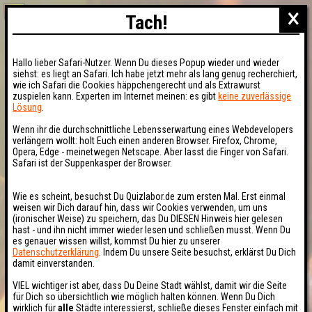
×
Tach!
Hallo lieber Safari-Nutzer. Wenn Du dieses Popup wieder und wieder
siehst: es liegt an Safari. Ich habe jetzt mehr als lang genug recherchiert,
wie ich Safari die Cookies häppchengerecht und als Extrawurst
zuspielen kann. Experten im Internet meinen: es gibt
keine zuverlässige
Lösung
.
Wenn ihr die durchschnittliche Lebensserwartung eines Webdevelopers
verlängern wollt: holt Euch einen anderen Browser. Firefox, Chrome,
Opera, Edge - meinetwegen Netscape. Aber lasst die Finger von Safari.
Safari ist der Suppenkasper der Browser.
Wie es scheint, besuchst Du Quizlabor.de zum ersten Mal. Erst einmal
weisen wir Dich darauf hin, dass wir Cookies verwenden, um uns
(ironischer Weise) zu speichern, das Du DIESEN Hinweis hier gelesen
hast - und ihn nicht immer wieder lesen und schließen musst. Wenn Du
es genauer wissen willst, kommst Du hier zu unserer
Datenschutzerklärung
. Indem Du unsere Seite besuchst, erklärst Du Dich
damit einverstanden.
VIEL wichtiger ist aber, dass Du Deine Stadt wählst, damit wir die Seite
für Dich so übersichtlich wie möglich halten können. Wenn Du Dich
wirklich für
alle
Städte interessierst, schließe dieses Fenster einfach mit