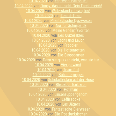
10.04.2020
von
Espresso Patronum!
10.04.2020
von
Donny, das ist nicht Dein Fachbereich!
10.04.2020
von
Widerstand ist swaglos!
10.04.2020
von
TeamInTeam
10.04.2020
von
Phantastische Quizwesen
10.04.2020
von
Nur für Schnaps da
10.04.2020
von
Meine Geheimfavoriten
10.04.2020
von
Les Quizerables
10.04.2020
von
Lachs und Lauch
10.04.2020
von
Fraddler
10.04.2020
von
Die Hottentotten
10.04.2020
von
Die Bingodamen
10.04.2020
von
Denn sie quizzen nicht, was sie tun
10.04.2020
von
Vier gewinnt
10.04.2020
von
Team Rot
10.04.2020
von
Schusterjungen
10.04.2020
von
Schokoflecken auf der Hose
10.04.2020
von
Rhababer Barbaren
10.04.2020
von
Potsham
10.04.2020
von
Linsensuppengenom
10.04.2020
von
Leffissocke
10.04.2020
von
Las Jägers
10.04.2020
von
Fantastische Bierwesen
10.04.2020
von
Die Postfucktischen