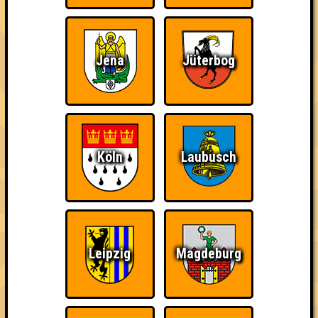
Jena
Jüterbog
Köln
Laubusch
Leipzig
Magdeburg
über 100 Teams
10.04.2020
von
One Night in Rosis