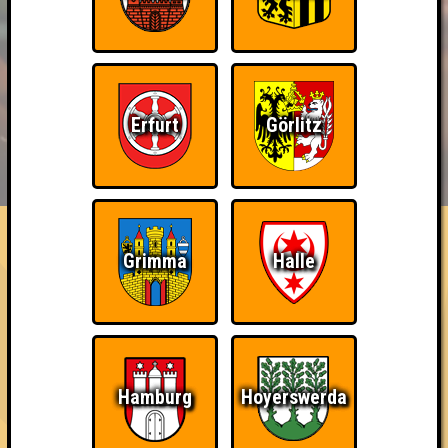
Erfurt
Görlitz
BUCHEN
RESERVIERUNG
HIGHSCORE
EVENTS
ÜBER UNS
FAQ
Bin ich schon drin?
Grimma
Halle
Nimm an einem Online-Quiz teil
Erstmals erreicht am 22.01.2021 bei
Quizlabor Live #24 - "...a short Quiztory of Time"
Hamburg
Hoyerswerda