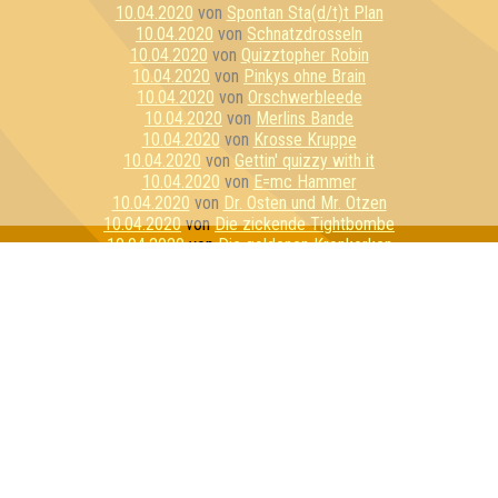
10.04.2020
von
Spontan Sta(d/t)t Plan
10.04.2020
von
Schnatzdrosseln
10.04.2020
von
Quizztopher Robin
10.04.2020
von
Pinkys ohne Brain
10.04.2020
von
Orschwerbleede
10.04.2020
von
Merlins Bande
10.04.2020
von
Krosse Kruppe
10.04.2020
von
Gettin' quizzy with it
10.04.2020
von
E=mc Hammer
10.04.2020
von
Dr. Osten und Mr. Otzen
10.04.2020
von
Die zickende Tightbombe
10.04.2020
von
Die goldenen Kronkorken
10.04.2020
von
Die alkoholyptischen Reiter
10.04.2020
von
Bierbrains
10.04.2020
von
Stay Home Or Die Trying
10.04.2020
von
Reisegruppe Unbeliebt
10.04.2020
von
Pussycat Unicorns
10.04.2020
von
Hippes Fiven
10.04.2020
von
Essiggranulat
10.04.2020
von
Die 3 Lustigen 4
10.04.2020
von
Das Geschwader
10.04.2020
von
Wir haben 100 Wölfe gefragt
10.04.2020
von
Mein persönlicher Favorit