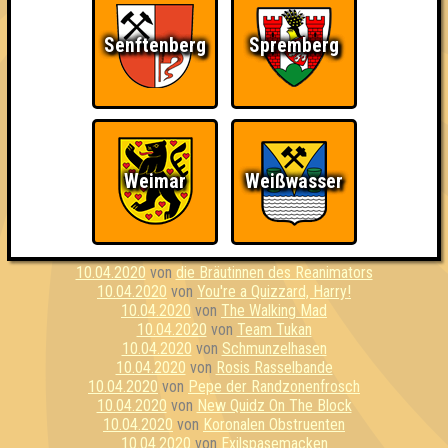
10.04.2020
von
Kirschen & Kunden
10.04.2020
von
Fußhodenheizung
Senftenberg
Spremberg
10.04.2020
von
Stammwürze
10.04.2020
von
Die perforierten Pufflolsterfolien
10.04.2020
von
Zerschmetterlinge
10.04.2020
von
We drink and we know things
10.04.2020
von
That's my Jacket
10.04.2020
von
ohne Smartphone aufgeschmissen
10.04.2020
von
Die Hausgemeinschaft
10.04.2020
von
Brandenburger dreiköpfige Affen
Weimar
Weißwasser
10.04.2020
von
Opossum haut den Boss um
10.04.2020
von
In Wikipedia Veritas
10.04.2020
von
Die Ritter:innen von Ni
10.04.2020
von
Die Lurchis
10.04.2020
von
die Bräutinnen des Reanimators
10.04.2020
von
You're a Quizzard, Harry!
10.04.2020
von
The Walking Mad
10.04.2020
von
Team Tukan
10.04.2020
von
Schmunzelhasen
10.04.2020
von
Rosis Rasselbande
10.04.2020
von
Pepe der Randzonenfrosch
10.04.2020
von
New Quidz On The Block
10.04.2020
von
Koronalen Obstruenten
10.04.2020
von
Exilspasemacken