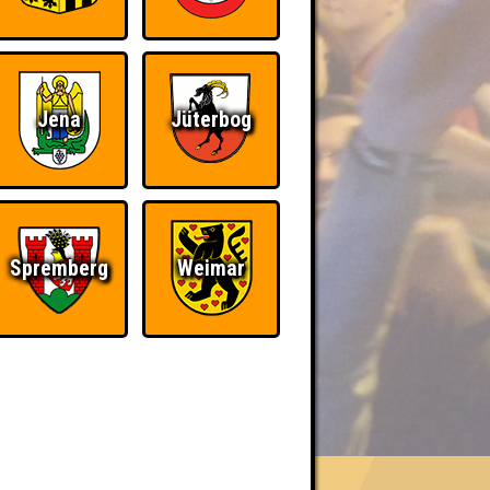
Jena
Jüterbog
Spremberg
Weimar
BER UNS