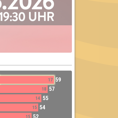
59
17
57
18
55
14
54
15
52
15