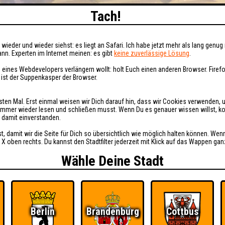
Tach!
wieder und wieder siehst: es liegt an Safari. Ich habe jetzt mehr als lang genug 
nn. Experten im Internet meinen: es gibt
keine zuverlässige Lösung
.
 eines Webdevelopers verlängern wollt: holt Euch einen anderen Browser. Fire
i ist der Suppenkasper der Browser.
sten Mal. Erst einmal weisen wir Dich darauf hin, dass wir Cookies verwenden, 
t immer wieder lesen und schließen musst. Wenn Du es genauer wissen willst, 
h damit einverstanden.
st, damit wir die Seite für Dich so übersichtlich wie möglich halten können. Wen
 X oben rechts. Du kannst den Stadtfilter jederzeit mit Klick auf das Wappen gan
Wähle Deine Stadt
Berlin
Brandenburg
Cottbus