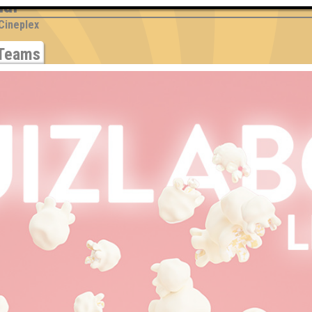
ial
 Cineplex
Teams