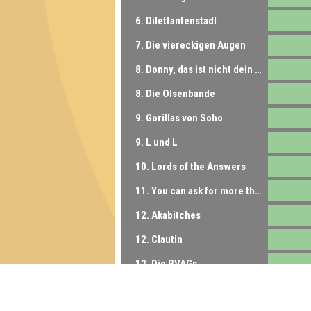
6. Dilettantenstadl
7. Die viereckigen Augen
8. Donny, das ist nicht dein Fachbereich
8. Die Olsenbande
9. Gorillas von Soho
9. L und L
10. Lords of the Answers
11. You can ask for more than a jacket
12. Akabitches
12. Clautin
12. Die RVAGs
13. Les Quizerables