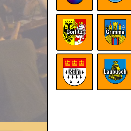
Görlitz
Grimma
Köln
Laubusch
EVENT