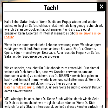
×
Tach!
Hallo lieber Safari-Nutzer. Wenn Du dieses Popup wieder und wieder
siehst: es liegt an Safari. Ich habe jetzt mehr als lang genug recherchiert,
wie ich Safari die Cookies häppchengerecht und als Extrawurst
zuspielen kann. Experten im Internet meinen: es gibt
keine zuverlässige
Lösung
.
Wenn ihr die durchschnittliche Lebensserwartung eines Webdevelopers
verlängern wollt: holt Euch einen anderen Browser. Firefox, Chrome,
Opera, Edge - meinetwegen Netscape. Aber lasst die Finger von Safari.
Safari ist der Suppenkasper der Browser.
Wie es scheint, besuchst Du Quizlabor.de zum ersten Mal. Erst einmal
weisen wir Dich darauf hin, dass wir Cookies verwenden, um uns
(ironischer Weise) zu speichern, das Du DIESEN Hinweis hier gelesen
hast - und ihn nicht immer wieder lesen und schließen musst. Wenn Du
es genauer wissen willst, kommst Du hier zu unserer
Datenschutzerklärung
. Indem Du unsere Seite besuchst, erklärst Du Dich
damit einverstanden.
VIEL wichtiger ist aber, dass Du Deine Stadt wählst, damit wir die Seite
für Dich so übersichtlich wie möglich halten können. Wenn Du Dich
wirklich für
alle
Städte interessierst, schließe dieses Fenster einfach mit