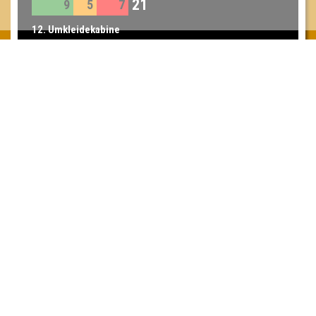
21
9
5
7
12. Umkleidekabine
21
6
6
9
13. 4 fabelhafte 5
20
6
4
10
Inhaber & Geschäftsführer:
Georg Martin // Quizlabor
Sandower Straße 56
03046 Cottbus
info@quizlabor.de
Impressum:
Impressum
Datenschutz:
Datenschutzerklärung
Facebook:
https://www.facebook.com/quizlabor