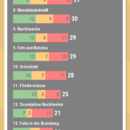
8. MandalaaladnaM
30
12
9
9
9. Nachtwache
29
12
6
11
9. Fett und Nutzlos
29
12
7
10
10. Urinstinkt
28
10
7
11
11. Fliedermäuse
25
13
4
8
12. Scandalöse Nachteulen
21
7
3
11
12. Fails in der Brandung