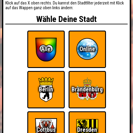
Klick auf das X oben rechts. Du kannst den Stadtfilter jederzeit mit Klick
auf das Wappen ganz oben links ändern:
Wähle Deine Stadt
Alle
Online
Berlin
Brandenburg
BUCHEN
RESERVIERUNG
HIGHSCORE
EVENTS
Cottbus
Dresden
ÜBER UNS