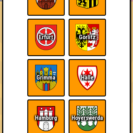
FAQ
«
»
Seitenquiz Cottbus #296
Prima Wetter Opening Quiz · 02.07.2019 · Scandale Le Locale
Fatale
Erfurt
Görlitz
Info
Punkte
Angemeldete Teams
Grimma
Halle
Hamburg
Hoyerswerda
Punkte