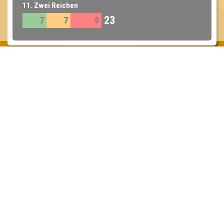
11. Zwei Reichen
23
7
7
9
Inhaber & Geschäftsführer:
Georg Martin // Quizlabor
Sandower Straße 56
03046 Cottbus
info@quizlabor.de
Impressum:
Impressum
Datenschutz:
Datenschutzerklärung
Facebook:
https://www.facebook.com/quizlabor
Instagram:
https://www.instagram.com/quizlabor/
Dienstag:
Berlin & Hamburg
Mittwoch:
Dresden & Köln