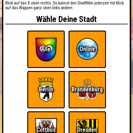
Klick auf das X oben rechts. Du kannst den Stadtfilter jederzeit mit Klick
auf das Wappen ganz oben links ändern:
Wähle Deine Stadt
Alle
Online
BUCHEN
RESERVIERUNG
HIGHSCORE
EVENTS
Berlin
Brandenburg
ÜBER UNS
FAQ
«
»
Quizlabor Cottbus #16
Höggschde Konsendrazion · 27.07.2021 · Prima Wetter
Cottbus
Dresden
Info
Punkte
Angemeldete Teams