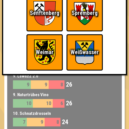
6. Wir überlegen noch...
33
10
13
10
Senftenberg
Spremberg
7. Krosse Kruppe
32
12
9
11
7. My Wife and the Microwave
32
9
10
13
Weimar
Weißwasser
8. Dezemberklub
28
10
7
11
9. LawazZ 2.0
26
9
9
8
9. Naturtrübes Vino
26
10
10
6
10. Schnatzdrosseln
24
7
9
8