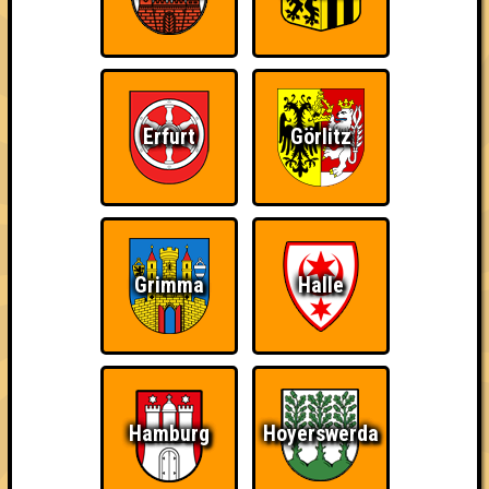
Erfurt
Görlitz
Punkte
Grimma
Halle
1. Sekt Pong Crew
39
11
13
15
1. die Bräutinnen des Reanimators
Hamburg
Hoyerswerda
39
13
13
13
2. Elefantenjagdverein: Tötet, was trötet!