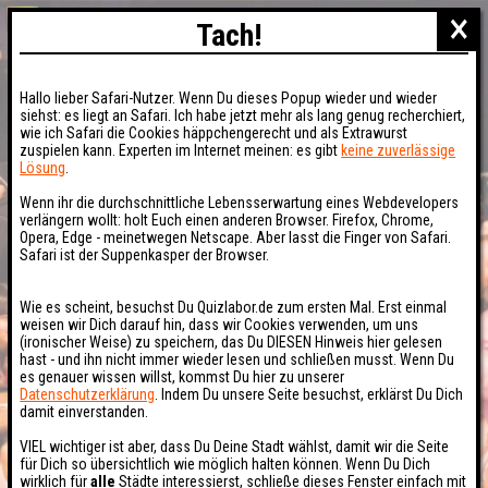
×
Tach!
Hallo lieber Safari-Nutzer. Wenn Du dieses Popup wieder und wieder
siehst: es liegt an Safari. Ich habe jetzt mehr als lang genug recherchiert,
wie ich Safari die Cookies häppchengerecht und als Extrawurst
zuspielen kann. Experten im Internet meinen: es gibt
keine zuverlässige
Lösung
.
Wenn ihr die durchschnittliche Lebensserwartung eines Webdevelopers
verlängern wollt: holt Euch einen anderen Browser. Firefox, Chrome,
Opera, Edge - meinetwegen Netscape. Aber lasst die Finger von Safari.
Safari ist der Suppenkasper der Browser.
Wie es scheint, besuchst Du Quizlabor.de zum ersten Mal. Erst einmal
weisen wir Dich darauf hin, dass wir Cookies verwenden, um uns
(ironischer Weise) zu speichern, das Du DIESEN Hinweis hier gelesen
hast - und ihn nicht immer wieder lesen und schließen musst. Wenn Du
es genauer wissen willst, kommst Du hier zu unserer
Datenschutzerklärung
. Indem Du unsere Seite besuchst, erklärst Du Dich
damit einverstanden.
VIEL wichtiger ist aber, dass Du Deine Stadt wählst, damit wir die Seite
für Dich so übersichtlich wie möglich halten können. Wenn Du Dich
wirklich für
alle
Städte interessierst, schließe dieses Fenster einfach mit