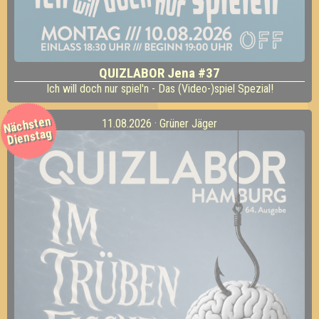
QUIZLABOR Jena #37
Ich will doch nur spiel'n - Das (Video-)spiel Spezial!
Nächsten
11.08.2026 · Grüner Jäger
Dienstag