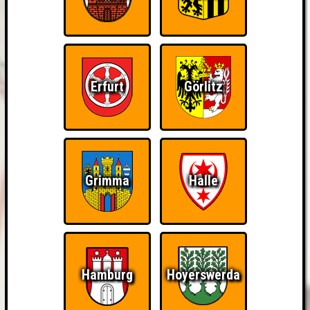
Erfurt
Görlitz
Grimma
Halle
Hamburg
Hoyerswerda