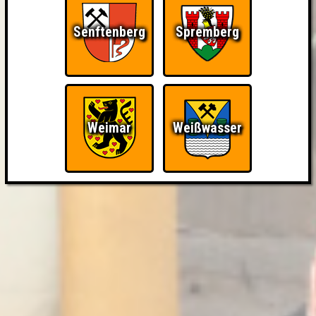
Senftenberg
Spremberg
Weimar
Weißwasser