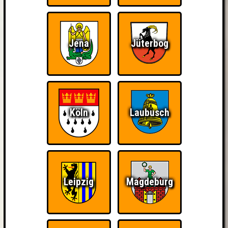
Jena
Jüterbog
Köln
Laubusch
Leipzig
Magdeburg