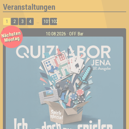
Veranstaltungen
1
2
3
4
...
101
102
Nächsten
10.08.2026 · OFF Bar
Montag