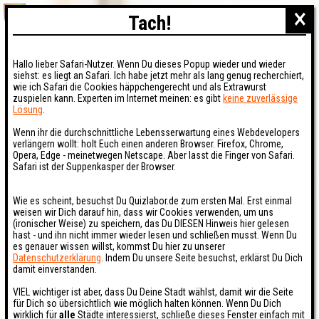
×
Tach!
Hallo lieber Safari-Nutzer. Wenn Du dieses Popup wieder und wieder
siehst: es liegt an Safari. Ich habe jetzt mehr als lang genug recherchiert,
wie ich Safari die Cookies häppchengerecht und als Extrawurst
zuspielen kann. Experten im Internet meinen: es gibt
keine zuverlässige
Lösung
.
Wenn ihr die durchschnittliche Lebensserwartung eines Webdevelopers
verlängern wollt: holt Euch einen anderen Browser. Firefox, Chrome,
Opera, Edge - meinetwegen Netscape. Aber lasst die Finger von Safari.
Safari ist der Suppenkasper der Browser.
Wie es scheint, besuchst Du Quizlabor.de zum ersten Mal. Erst einmal
weisen wir Dich darauf hin, dass wir Cookies verwenden, um uns
(ironischer Weise) zu speichern, das Du DIESEN Hinweis hier gelesen
hast - und ihn nicht immer wieder lesen und schließen musst. Wenn Du
es genauer wissen willst, kommst Du hier zu unserer
Datenschutzerklärung
. Indem Du unsere Seite besuchst, erklärst Du Dich
damit einverstanden.
VIEL wichtiger ist aber, dass Du Deine Stadt wählst, damit wir die Seite
für Dich so übersichtlich wie möglich halten können. Wenn Du Dich
wirklich für
alle
Städte interessierst, schließe dieses Fenster einfach mit