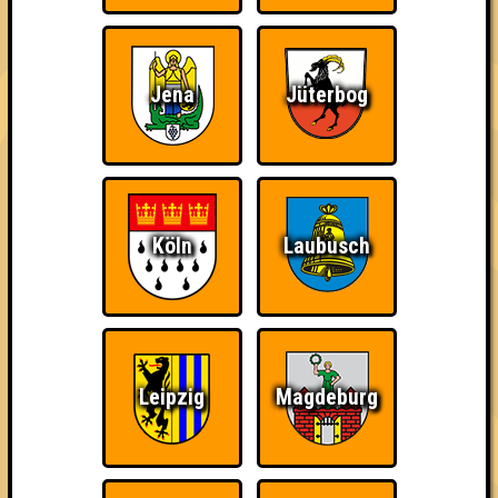
Quizveteran
Wir sind immer bei
Nerven aus Stahl
Euch!
Jena
Jüterbog
The Amount of
Ich war da, vor 3000
Da-Da Da! Da-Da Da!
Teilnahmen is too
Jahren
Köln
Laubusch
damn high
Leipzig
Magdeburg
Knapp daneben!
Erster!
So kurz vorm Sieg!