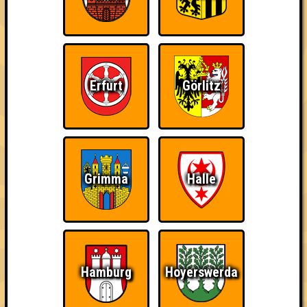
Errungenschaften
Kleiner Hinweis: bei uns sind Teams, die in einem Stechen
verlieren, trotzdem auf dem 1. Platz - den haben sie sich
schließlich verdient! Entsprechend gibt es für diese auch
Errungenschaften für den 1. Platz.
Erfurt
Görlitz
Grimma
Halle
Teil der Oberschicht
Schon wieder zum
Wiederzehn macht
Quiz?!
Freude
Hamburg
Hoyerswerda