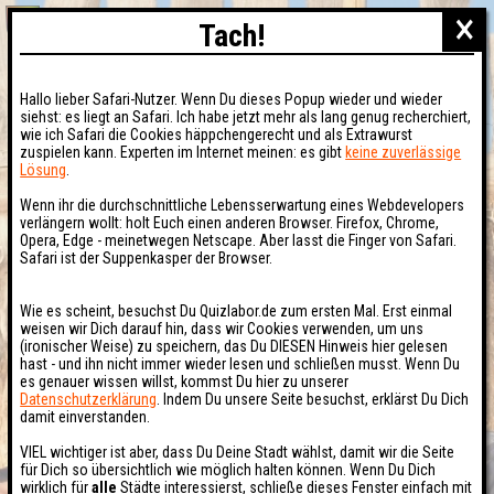
×
Tach!
Hallo lieber Safari-Nutzer. Wenn Du dieses Popup wieder und wieder
siehst: es liegt an Safari. Ich habe jetzt mehr als lang genug recherchiert,
wie ich Safari die Cookies häppchengerecht und als Extrawurst
zuspielen kann. Experten im Internet meinen: es gibt
keine zuverlässige
Lösung
.
Wenn ihr die durchschnittliche Lebensserwartung eines Webdevelopers
verlängern wollt: holt Euch einen anderen Browser. Firefox, Chrome,
Opera, Edge - meinetwegen Netscape. Aber lasst die Finger von Safari.
Safari ist der Suppenkasper der Browser.
Wie es scheint, besuchst Du Quizlabor.de zum ersten Mal. Erst einmal
weisen wir Dich darauf hin, dass wir Cookies verwenden, um uns
(ironischer Weise) zu speichern, das Du DIESEN Hinweis hier gelesen
hast - und ihn nicht immer wieder lesen und schließen musst. Wenn Du
es genauer wissen willst, kommst Du hier zu unserer
Datenschutzerklärung
. Indem Du unsere Seite besuchst, erklärst Du Dich
damit einverstanden.
VIEL wichtiger ist aber, dass Du Deine Stadt wählst, damit wir die Seite
für Dich so übersichtlich wie möglich halten können. Wenn Du Dich
wirklich für
alle
Städte interessierst, schließe dieses Fenster einfach mit