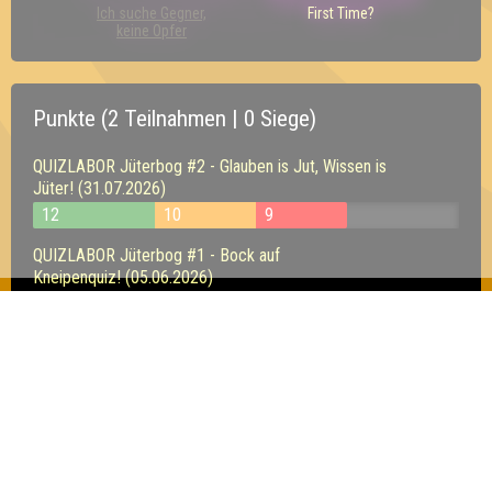
Ich suche Gegner,
First Time?
keine Opfer
Punkte (2 Teilnahmen | 0 Siege)
QUIZLABOR Jüterbog #2 - Glauben is Jut, Wissen is
Jüter! (31.07.2026)
12
10
9
QUIZLABOR Jüterbog #1 - Bock auf
Kneipenquiz! (05.06.2026)
14
15
11
Inhaber & Geschäftsführer:
Georg Martin // Quizlabor
Sandower Straße 56
03046 Cottbus