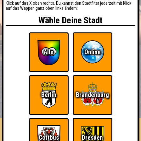
Klick auf das X oben rechts. Du kannst den Stadtfilter jederzeit mit Klick
auf das Wappen ganz oben links ändern:
Wähle Deine Stadt
Alle
Online
Berlin
Brandenburg
BUCHEN
RESERVIERUNG
HIGHSCORE
EVENTS
ÜBER UNS
FAQ
Die Doppelwhupperinnen
Cottbus
Dresden