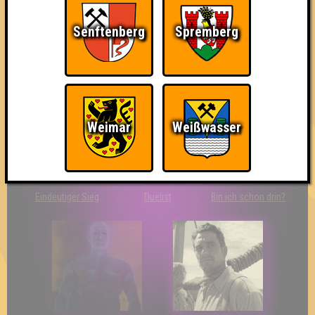
Senftenberg
Spremberg
The Last of Us
Wir sind ERSTER?!
Streber
Weimar
Weißwasser
Eindeutiger Sieg
Duelist
Bin ich schon drin?