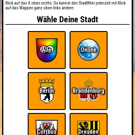
Klick auf das X oben rechts. Du kannst den Stadtfilter jederzeit mit Klick
auf das Wappen ganz oben links ändern:
Wähle Deine Stadt
Alle
Online
BUCHEN
RESERVIERUNG
HIGHSCORE
EVENTS
ÜBER UNS
FAQ
«
»
SOUNDCHECK No. 53 // Leipzig
Berlin
Brandenburg
Das Musikquiz im Studentenkeller · 22.10.2026 · StuK
Info
Angemeldete Teams
Cottbus
Dresden