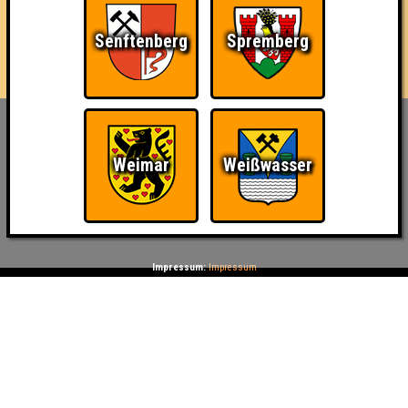
🙅 Shazam und Ähnliches ist natürlich verboten
🖐️ bis zu zehn Personen pro Team
Senftenberg
Spremberg
🏆 Schnaps für die Rundensieger und Vinyls für die Allerbesten
Inhaber & Geschäftsführer:
Georg Martin // Quizlabor
Weimar
Weißwasser
Sandower Straße 56
03046 Cottbus
info@quizlabor.de
Impressum:
Impressum
Datenschutz:
Datenschutzerklärung
Facebook:
https://www.facebook.com/quizlabor
Instagram:
https://www.instagram.com/quizlabor/
Dienstag:
Berlin & Hamburg
Mittwoch:
Dresden & Köln