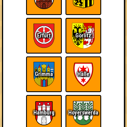
Erfurt
Görlitz
Achtung! Wenn ihr beim Quiz dabei sein wollt, meldet euch über
die folgende Seite an:
RESERVIERUNG
===========================================
Grimma
Halle
Soundcheck, das ist das Musikquiz aus dem Hause Quizlabor!
Ob nun Olivia Rodrigo oder Oliver Koletzki, BTS, BSB, oder
Metallica - bei diesem Musikquiz ist alles möglich. In drei
abwechslungsreichen Runden prüft Quizmaster Stephan in
ständig wechselnden Kategorien euer Musikwissen und
Erinnerungsvermögen. Bei dieser Ausgabe dreht sich alles um
Rock & Metal! <3
Hamburg
Hoyerswerda
Komm vorbei und tritt mit deinem Team gegen andere