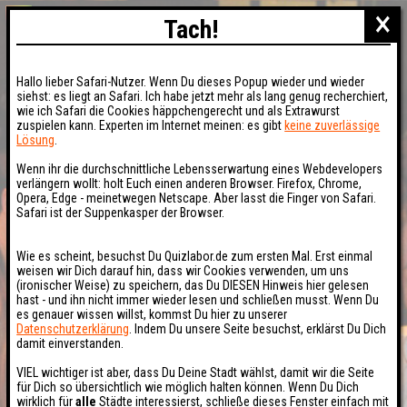
×
Tach!
Hallo lieber Safari-Nutzer. Wenn Du dieses Popup wieder und wieder
siehst: es liegt an Safari. Ich habe jetzt mehr als lang genug recherchiert,
wie ich Safari die Cookies häppchengerecht und als Extrawurst
zuspielen kann. Experten im Internet meinen: es gibt
keine zuverlässige
Lösung
.
Wenn ihr die durchschnittliche Lebensserwartung eines Webdevelopers
verlängern wollt: holt Euch einen anderen Browser. Firefox, Chrome,
Opera, Edge - meinetwegen Netscape. Aber lasst die Finger von Safari.
Safari ist der Suppenkasper der Browser.
Wie es scheint, besuchst Du Quizlabor.de zum ersten Mal. Erst einmal
weisen wir Dich darauf hin, dass wir Cookies verwenden, um uns
(ironischer Weise) zu speichern, das Du DIESEN Hinweis hier gelesen
hast - und ihn nicht immer wieder lesen und schließen musst. Wenn Du
es genauer wissen willst, kommst Du hier zu unserer
Datenschutzerklärung
. Indem Du unsere Seite besuchst, erklärst Du Dich
damit einverstanden.
VIEL wichtiger ist aber, dass Du Deine Stadt wählst, damit wir die Seite
für Dich so übersichtlich wie möglich halten können. Wenn Du Dich
wirklich für
alle
Städte interessierst, schließe dieses Fenster einfach mit