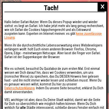
×
Tach!
Hallo lieber Safari-Nutzer. Wenn Du dieses Popup wieder und wieder
siehst: es liegt an Safari. Ich habe jetzt mehr als lang genug recherchiert,
wie ich Safari die Cookies häppchengerecht und als Extrawurst
zuspielen kann. Experten im Internet meinen: es gibt
keine zuverlässige
Lösung
.
Wenn ihr die durchschnittliche Lebensserwartung eines Webdevelopers
verlängern wollt: holt Euch einen anderen Browser. Firefox, Chrome,
Opera, Edge - meinetwegen Netscape. Aber lasst die Finger von Safari.
Safari ist der Suppenkasper der Browser.
Wie es scheint, besuchst Du Quizlabor.de zum ersten Mal. Erst einmal
weisen wir Dich darauf hin, dass wir Cookies verwenden, um uns
(ironischer Weise) zu speichern, das Du DIESEN Hinweis hier gelesen
hast - und ihn nicht immer wieder lesen und schließen musst. Wenn Du
es genauer wissen willst, kommst Du hier zu unserer
Datenschutzerklärung
. Indem Du unsere Seite besuchst, erklärst Du Dich
damit einverstanden.
VIEL wichtiger ist aber, dass Du Deine Stadt wählst, damit wir die Seite
für Dich so übersichtlich wie möglich halten können. Wenn Du Dich
wirklich für
alle
Städte interessierst, schließe dieses Fenster einfach mit