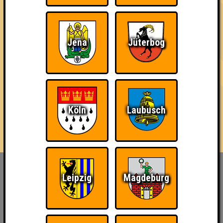
Jena
Jüterbog
Köln
Laubusch
Inhaber & Geschäftsführer:
Leipzig
Magdeburg
Georg Martin // Quizlabor
Sandower Straße 56
03046 Cottbus
info@quizlabor.de