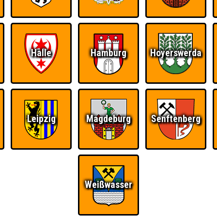
Halle
Hamburg
Hoyerswerda
Leipzig
Magdeburg
Senftenberg
Weißwasser