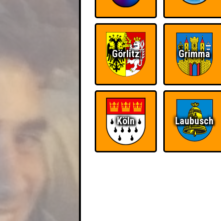
Görlitz
Grimma
Köln
Laubusch