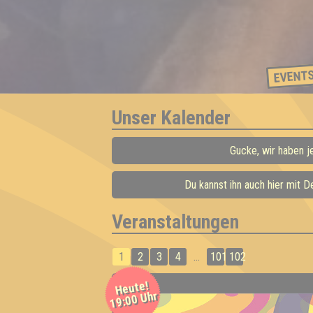
EVENT
Unser Kalender
Gucke, wir haben j
Du kannst ihn auch hier mit 
Veranstaltungen
1
2
3
4
...
101
102
Heute!
19:00 Uhr