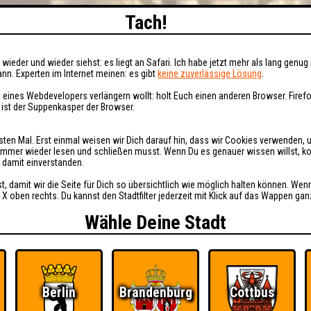
Tach!
wieder und wieder siehst: es liegt an Safari. Ich habe jetzt mehr als lang genug 
nn. Experten im Internet meinen: es gibt
keine zuverlässige Lösung
.
 eines Webdevelopers verlängern wollt: holt Euch einen anderen Browser. Fire
i ist der Suppenkasper der Browser.
sten Mal. Erst einmal weisen wir Dich darauf hin, dass wir Cookies verwenden, 
t immer wieder lesen und schließen musst. Wenn Du es genauer wissen willst, 
h damit einverstanden.
st, damit wir die Seite für Dich so übersichtlich wie möglich halten können. Wen
 X oben rechts. Du kannst den Stadtfilter jederzeit mit Klick auf das Wappen gan
Wähle Deine Stadt
Berlin
Brandenburg
Cottbus