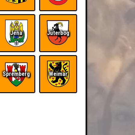
Jena
Jüterbog
Spremberg
Weimar