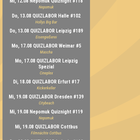
Mi, 12.08 Nepomuk Quiznight #118
Nepomuk
Do, 13.08 QUIZLABOR Halle #102
Hollys Big Bar
Do, 13.08 QUIZLABOR Leipzig #189
Eisengießerei
Mo, 17.08 QUIZLABOR Weimar #5
Mascha
Mo, 17.08 QUIZLABOR Leipzig
Spezial
Cineplex
Di, 18.08 QUIZLABOR Erfurt #17
Kickerkeller
Mi, 19.08 QUIZLABOR Dresden #139
Citybeach
Mi, 19.08 Nepomuk Quiznight #119
Nepomuk
Mi, 19.08 QUIZLABOR Cottbus
Filmnächte Cottbus