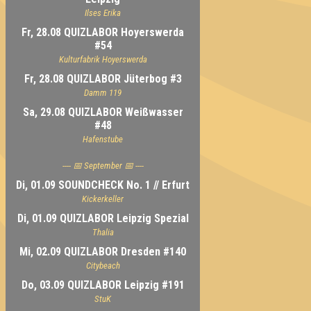
Ilses Erika
Fr, 28.08 QUIZLABOR Hoyerswerda
#54
Kulturfabrik Hoyerswerda
Fr, 28.08 QUIZLABOR Jüterbog #3
Damm 119
Sa, 29.08 QUIZLABOR Weißwasser
#48
Hafenstube
---- 📅 September 📅 ----
Di, 01.09 SOUNDCHECK No. 1 // Erfurt
Kickerkeller
Di, 01.09 QUIZLABOR Leipzig Spezial
Thalia
Mi, 02.09 QUIZLABOR Dresden #140
Citybeach
Do, 03.09 QUIZLABOR Leipzig #191
StuK