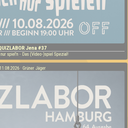
QUIZLABOR Jena #37
 nur spiel'n - Das (Video-)spiel Spezial!
11.08.2026 · Grüner Jäger