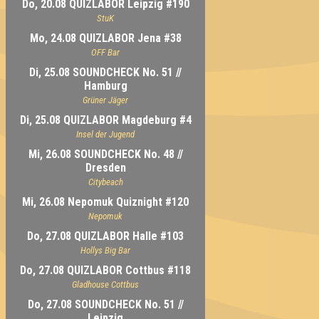
Do, 20.08 QUIZLABOR Leipzig #190
StuK
Mo, 24.08 QUIZLABOR Jena #38
OFF Bar
Di, 25.08 SOUNDCHECK No. 51 //
Hamburg
Grüner Jäger
Di, 25.08 QUIZLABOR Magdeburg #4
Insel der Jugend
Mi, 26.08 SOUNDCHECK No. 48 //
Dresden
Citybeach
Mi, 26.08 Nepomuk Quiznight #120
Nepomuk
Do, 27.08 QUIZLABOR Halle #103
Hollys Big Bar
Do, 27.08 QUIZLABOR Cottbus #118
Gladhouse Cottbus
Do, 27.08 SOUNDCHECK No. 51 //
Leipzig