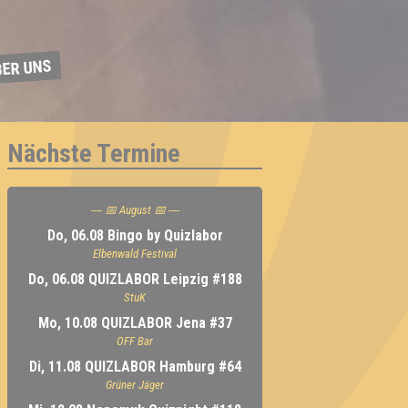
BER UNS
Nächste Termine
---- 📅 August 📅 ----
Do, 06.08 Bingo by Quizlabor
Elbenwald Festival
Do, 06.08 QUIZLABOR Leipzig #188
StuK
Mo, 10.08 QUIZLABOR Jena #37
OFF Bar
Di, 11.08 QUIZLABOR Hamburg #64
Grüner Jäger