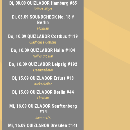
Di, 08.09 QUIZLABOR Hamburg #65
Grüner Jäger
Di, 08.09 SOUNDCHECK No. 18 //
Berlin
FluxBau
Do, 10.09 QUIZLABOR Cottbus #119
Gladhouse Cottbus
Do, 10.09 QUIZLABOR Halle #104
Hollys Big Bar
Do, 10.09 QUIZLABOR Leipzig #192
Eisengießerei
Di, 15.09 QUIZLABOR Erfurt #18
Kickerkeller
Di, 15.09 QUIZLABOR Berlin #44
FluxBau
Mi, 16.09 QUIZLABOR Senftenberg
#14
Jamm e.V.
Mi, 16.09 QUIZLABOR Dresden #141