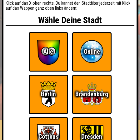
Klick auf das X oben rechts. Du kannst den Stadtfilter jederzeit mit Klick
auf das Wappen ganz oben links ändern:
Wähle Deine Stadt
Alle
Online
Berlin
Brandenburg
BUCHEN
RESERVIERUNG
HIGHSCORE
EVENTS
ÜBER UNS
FAQ
«
»
Seitenquiz Weißwasser #15
Cottbus
Dresden