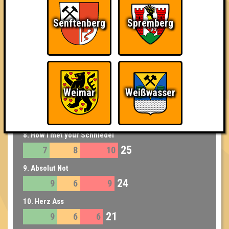
6. Die alkoholisierten Gehirnamputierten
28
9
8
11
Senftenberg
Spremberg
6. Samba, Gertrud, Gunnar und ihre Frauchen
28
13
8
7
7. Village People
27
13
6
8
Weimar
Weißwasser
8. Hippes Fiven
25
10
8
7
8. How I met your Schniedel
25
7
8
10
9. Absolut Not
24
9
6
9
10. Herz Ass
21
9
6
6