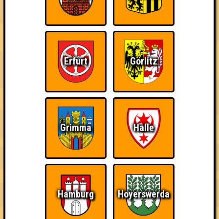
Hirnfrost · 19.01.2019 · Hafenstube
Info
Punkte
Angemeldete Teams
Erfurt
Görlitz
Grimma
Halle
Punkte
1. Bierbrains
Hamburg
Hoyerswerda
36
12
12
12
1. Wake & Brain