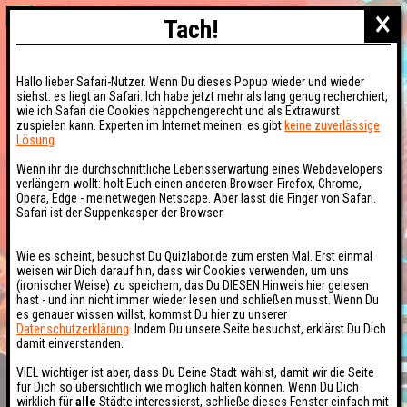
×
Tach!
Hallo lieber Safari-Nutzer. Wenn Du dieses Popup wieder und wieder
siehst: es liegt an Safari. Ich habe jetzt mehr als lang genug recherchiert,
wie ich Safari die Cookies häppchengerecht und als Extrawurst
zuspielen kann. Experten im Internet meinen: es gibt
keine zuverlässige
Lösung
.
Wenn ihr die durchschnittliche Lebensserwartung eines Webdevelopers
verlängern wollt: holt Euch einen anderen Browser. Firefox, Chrome,
Opera, Edge - meinetwegen Netscape. Aber lasst die Finger von Safari.
Safari ist der Suppenkasper der Browser.
Wie es scheint, besuchst Du Quizlabor.de zum ersten Mal. Erst einmal
weisen wir Dich darauf hin, dass wir Cookies verwenden, um uns
(ironischer Weise) zu speichern, das Du DIESEN Hinweis hier gelesen
hast - und ihn nicht immer wieder lesen und schließen musst. Wenn Du
es genauer wissen willst, kommst Du hier zu unserer
Datenschutzerklärung
. Indem Du unsere Seite besuchst, erklärst Du Dich
damit einverstanden.
VIEL wichtiger ist aber, dass Du Deine Stadt wählst, damit wir die Seite
für Dich so übersichtlich wie möglich halten können. Wenn Du Dich
wirklich für
alle
Städte interessierst, schließe dieses Fenster einfach mit