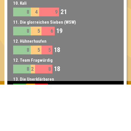
10. Kali
21
8
4
9
11. Die glorreichen Sieben (WSW)
19
8
5
6
12. Hühnerhaufen
18
8
5
5
12. Team Fragwürdig
18
8
2
8
13. Die Unerklärbaren
16
6
4
6
Inhaber & Geschäftsführer:
Georg Martin // Quizlabor