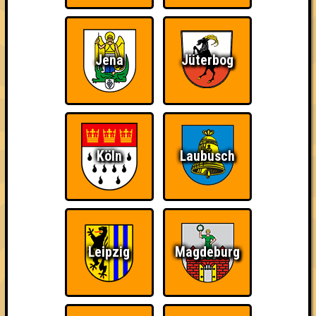
Jena
Jüterbog
Köln
Laubusch
Punkte
1. Danger 5
56
18
18
20
Leipzig
Magdeburg
1. BOOMIN UNIVERSITY
56
18
19
19