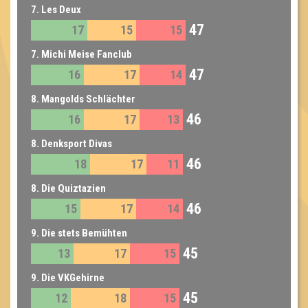
7. Les Deux
47
17
15
15
7. Michi Meise Fanclub
47
16
17
14
8. Mangolds Schlächter
46
16
17
13
8. Denksport Divas
46
18
17
11
8. Die Quiztazien
46
15
17
14
9. Die stets Bemühten
45
13
17
15
9. Die VKGehirne
45
12
18
15