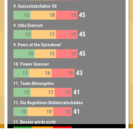
9. Quizschutzfaktor 50
45
12
18
15
9. Ollis Dietrich
45
13
17
15
9. Panic at the Quizshow!
45
15
15
15
10. Power Guesser
43
11
16
16
11. Team Ahnungslos
41
12
17
12
11. Die Kognitiven Kollateralschäden
41
10
18
13
11. Besser wirds nicht
41
13
15
13