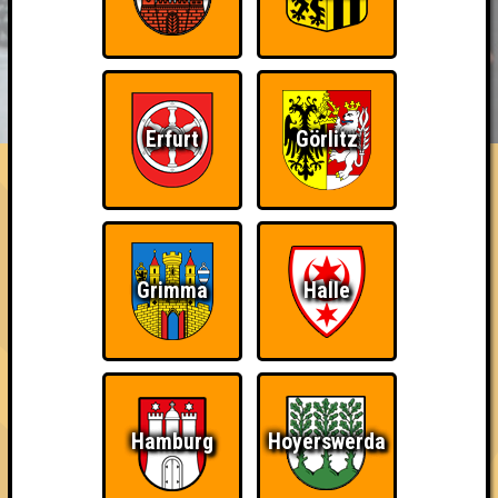
BUCHEN
RESERVIERUNG
HIGHSCORE
EVENTS
ÜBER UNS
Erfurt
Görlitz
FAQ
«
»
QUIZLABOR Erfurt #16
Nerdy Dancing · 21.07.2026 · Kickerkeller
Info
Punkte
Angemeldete Teams
Grimma
Halle
Hamburg
Hoyerswerda