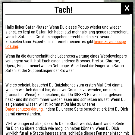
×
Tach!
Hallo lieber Safari-Nutzer. Wenn Du dieses Popup wieder und wieder
siehst: es liegt an Safari. Ich habe jetzt mehr als lang genug recherchiert,
wie ich Safari die Cookies häppchengerecht und als Extrawurst
zuspielen kann. Experten im Internet meinen: es gibt
keine zuverlässige
Lösung
.
Wenn ihr die durchschnittliche Lebensserwartung eines Webdevelopers
verlängern wollt: holt Euch einen anderen Browser. Firefox, Chrome,
Opera, Edge - meinetwegen Netscape. Aber lasst die Finger von Safari.
Safari ist der Suppenkasper der Browser.
Wie es scheint, besuchst Du Quizlabor.de zum ersten Mal. Erst einmal
weisen wir Dich darauf hin, dass wir Cookies verwenden, um uns
(ironischer Weise) zu speichern, das Du DIESEN Hinweis hier gelesen
hast - und ihn nicht immer wieder lesen und schließen musst. Wenn Du
es genauer wissen willst, kommst Du hier zu unserer
Datenschutzerklärung
. Indem Du unsere Seite besuchst, erklärst Du Dich
damit einverstanden.
VIEL wichtiger ist aber, dass Du Deine Stadt wählst, damit wir die Seite
für Dich so übersichtlich wie möglich halten können. Wenn Du Dich
wirklich für
alle
Städte interessierst, schließe dieses Fenster einfach mit