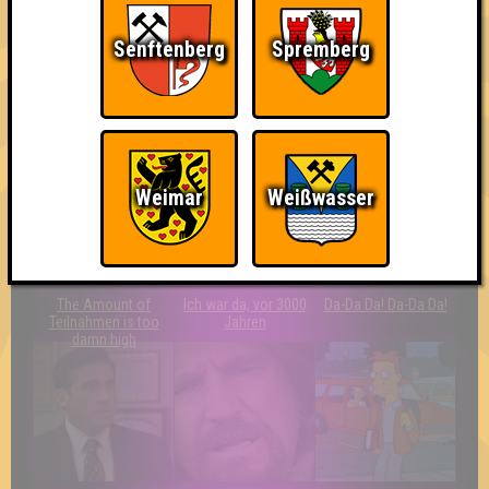
Senftenberg
Spremberg
Quizveteran
Wir sind immer bei
Nerven aus Stahl
Euch!
Weimar
Weißwasser
The Amount of
Ich war da, vor 3000
Da-Da Da! Da-Da Da!
Teilnahmen is too
Jahren
damn high