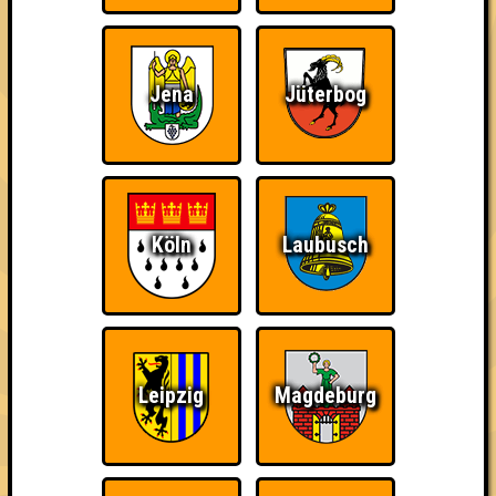
schließlich verdient! Entsprechend gibt es für diese auch
Errungenschaften für den 1. Platz.
Jena
Jüterbog
Knapp daneben!
Wiederzehn macht
Teil der Oberschicht
Freude
Köln
Laubusch
Leipzig
Magdeburg
Erster!
Schon wieder zum
The Last of Us
Quiz?!