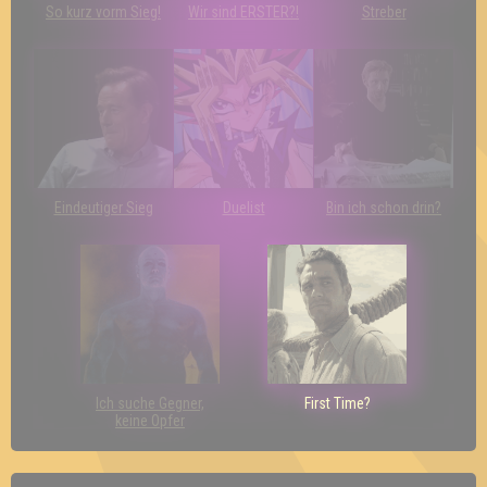
So kurz vorm Sieg!
Wir sind ERSTER?!
Streber
Eindeutiger Sieg
Duelist
Bin ich schon drin?
Ich suche Gegner,
First Time?
keine Opfer