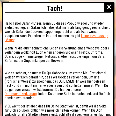
×
Tach!
Hallo lieber Safari-Nutzer. Wenn Du dieses Popup wieder und wieder
siehst: es liegt an Safari. Ich habe jetzt mehr als lang genug recherchiert,
wie ich Safari die Cookies häppchengerecht und als Extrawurst
zuspielen kann. Experten im Internet meinen: es gibt
keine zuverlässige
Lösung
.
Wenn ihr die durchschnittliche Lebensserwartung eines Webdevelopers
verlängern wollt: holt Euch einen anderen Browser. Firefox, Chrome,
Opera, Edge - meinetwegen Netscape. Aber lasst die Finger von Safari.
Safari ist der Suppenkasper der Browser.
Wie es scheint, besuchst Du Quizlabor.de zum ersten Mal. Erst einmal
weisen wir Dich darauf hin, dass wir Cookies verwenden, um uns
(ironischer Weise) zu speichern, das Du DIESEN Hinweis hier gelesen
hast - und ihn nicht immer wieder lesen und schließen musst. Wenn Du
es genauer wissen willst, kommst Du hier zu unserer
Datenschutzerklärung
. Indem Du unsere Seite besuchst, erklärst Du Dich
damit einverstanden.
VIEL wichtiger ist aber, dass Du Deine Stadt wählst, damit wir die Seite
für Dich so übersichtlich wie möglich halten können. Wenn Du Dich
wirklich für
alle
Städte interessierst, schließe dieses Fenster einfach mit