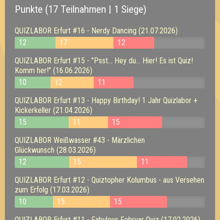
Punkte (17 Teilnahmen | 1 Siege)
QUIZLABOR Erfurt #16 - Nerdy Dancing (21.07.2026)
12
17
12
QUIZLABOR Erfurt #15 - "Psst... Hey du... Hier! Es ist Quiz!
Komm her!" (16.06.2026)
10
12
11
QUIZLABOR Erfurt #13 - Happy Birthday! 1 Jahr Quizlabor +
Kickerkeller (21.04.2026)
15
11
15
QUIZLABOR Weißwasser #43 - Märzlichen
Glückwunsch (28.03.2026)
12
15
11
QUIZLABOR Erfurt #12 - Quiztopher Kolumbus - aus Versehen
zum Erfolg (17.03.2026)
10
15
15
QUIZLABOR Erfurt #11 - Fabulous Februar Quiz (17.02.2026)