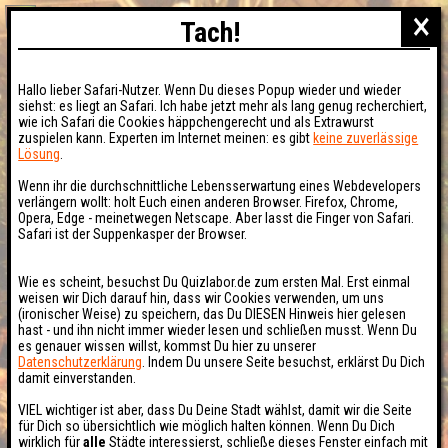
×
Tach!
Hallo lieber Safari-Nutzer. Wenn Du dieses Popup wieder und wieder
siehst: es liegt an Safari. Ich habe jetzt mehr als lang genug recherchiert,
wie ich Safari die Cookies häppchengerecht und als Extrawurst
zuspielen kann. Experten im Internet meinen: es gibt
keine zuverlässige
Lösung
.
Wenn ihr die durchschnittliche Lebensserwartung eines Webdevelopers
verlängern wollt: holt Euch einen anderen Browser. Firefox, Chrome,
Opera, Edge - meinetwegen Netscape. Aber lasst die Finger von Safari.
Safari ist der Suppenkasper der Browser.
Wie es scheint, besuchst Du Quizlabor.de zum ersten Mal. Erst einmal
weisen wir Dich darauf hin, dass wir Cookies verwenden, um uns
(ironischer Weise) zu speichern, das Du DIESEN Hinweis hier gelesen
hast - und ihn nicht immer wieder lesen und schließen musst. Wenn Du
es genauer wissen willst, kommst Du hier zu unserer
Datenschutzerklärung
. Indem Du unsere Seite besuchst, erklärst Du Dich
damit einverstanden.
VIEL wichtiger ist aber, dass Du Deine Stadt wählst, damit wir die Seite
für Dich so übersichtlich wie möglich halten können. Wenn Du Dich
wirklich für
alle
Städte interessierst, schließe dieses Fenster einfach mit