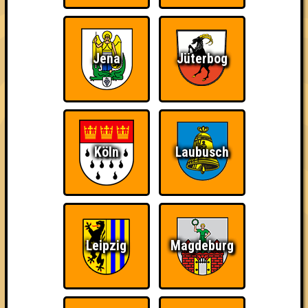
Wir sind immer bei
Nerven aus Stahl
The Amount of
Euch!
Teilnahmen is too
damn high
Jena
Jüterbog
Köln
Laubusch
Ich war da, vor 3000
Da-Da Da! Da-Da Da!
Teil der Oberschicht
Jahren
Leipzig
Magdeburg
Knapp daneben!
Erster!
So kurz vorm Sieg!