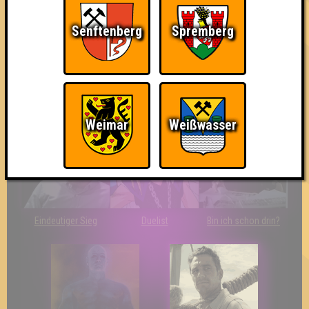
Senftenberg
Spremberg
The Last of Us
Wir sind ERSTER?!
Streber
Weimar
Weißwasser
Eindeutiger Sieg
Duelist
Bin ich schon drin?