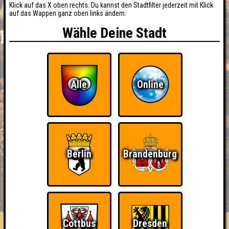
Klick auf das X oben rechts. Du kannst den Stadtfilter jederzeit mit Klick
auf das Wappen ganz oben links ändern:
Wähle Deine Stadt
Alle
Online
Berlin
Brandenburg
BUCHEN
RESERVIERUNG
HIGHSCORE
EVENTS
ÜBER UNS
FAQ
Cottbus
Dresden