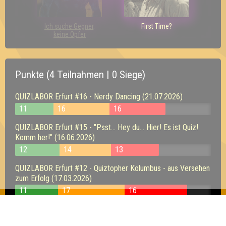
Ich suche Gegner,
First Time?
keine Opfer
Punkte (4 Teilnahmen | 0 Siege)
QUIZLABOR Erfurt #16 - Nerdy Dancing (21.07.2026)
11
16
16
QUIZLABOR Erfurt #15 - "Psst... Hey du... Hier! Es ist Quiz!
Komm her!" (16.06.2026)
12
14
13
QUIZLABOR Erfurt #12 - Quiztopher Kolumbus - aus Versehen
zum Erfolg (17.03.2026)
11
17
16
QUIZLABOR Erfurt #10 - New Quiz - New Me (20.01.2026)
17
13
15