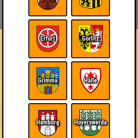
BUCHEN
RESERVIERUNG
HIGHSCORE
EVENTS
ÜBER UNS
FAQ
Erfurt
Görlitz
«
»
SOUNDCHECK No. 16 //
Hamburg
Das Musikquiz · 27.06.2023 · Grüner Jäger
Info
Punkte
Angemeldete Teams
Grimma
Halle
Hamburg
Hoyerswerda