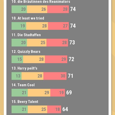
10. die Bräutinnen des Reanimators
74
20
26
28
10. At least we tried
74
19
28
27
11. Die Stadtaffen
73
20
25
28
12. Quizzly Bears
72
15
28
29
13. Harry peilt's
71
13
28
30
14. Team Cool
69
21
29
19
15. Beery Talent
64
21
25
18