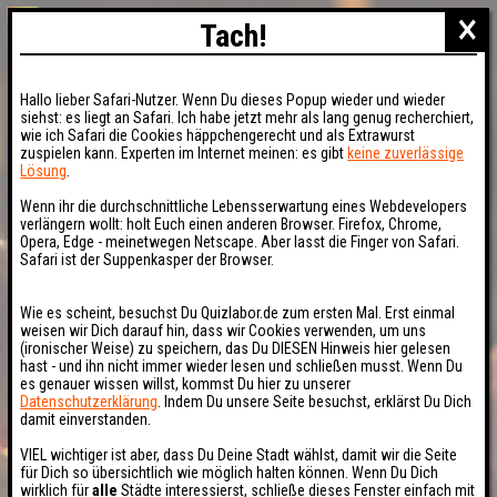
×
Tach!
Hallo lieber Safari-Nutzer. Wenn Du dieses Popup wieder und wieder
siehst: es liegt an Safari. Ich habe jetzt mehr als lang genug recherchiert,
wie ich Safari die Cookies häppchengerecht und als Extrawurst
zuspielen kann. Experten im Internet meinen: es gibt
keine zuverlässige
Lösung
.
Wenn ihr die durchschnittliche Lebensserwartung eines Webdevelopers
verlängern wollt: holt Euch einen anderen Browser. Firefox, Chrome,
Opera, Edge - meinetwegen Netscape. Aber lasst die Finger von Safari.
Safari ist der Suppenkasper der Browser.
Wie es scheint, besuchst Du Quizlabor.de zum ersten Mal. Erst einmal
weisen wir Dich darauf hin, dass wir Cookies verwenden, um uns
(ironischer Weise) zu speichern, das Du DIESEN Hinweis hier gelesen
hast - und ihn nicht immer wieder lesen und schließen musst. Wenn Du
es genauer wissen willst, kommst Du hier zu unserer
Datenschutzerklärung
. Indem Du unsere Seite besuchst, erklärst Du Dich
damit einverstanden.
VIEL wichtiger ist aber, dass Du Deine Stadt wählst, damit wir die Seite
für Dich so übersichtlich wie möglich halten können. Wenn Du Dich
wirklich für
alle
Städte interessierst, schließe dieses Fenster einfach mit