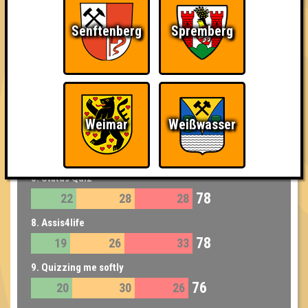
83
24
28
31
Senftenberg
Spremberg
6. Quiztina Aguilera
81
21
27
33
6. Ice Ice Babies
81
22
30
29
Weimar
Weißwasser
7. Heinemänner
79
23
30
26
8. Status Quiz
78
22
28
28
8. Assis4life
78
19
26
33
9. Quizzing me softly
76
20
30
26