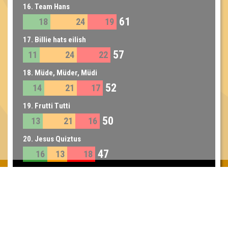
16. Team Hans
61
18
24
19
17. Billie hats eilish
57
11
24
22
18. Müde, Müder, Müdi
52
14
21
17
19. Frutti Tutti
50
13
21
16
20. Jesus Quiztus
47
16
13
18
20. Die M&Ms
47
10
20
17
21. Erdbeersecco
46
10
17
19