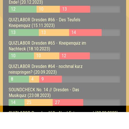
Ende! (20.12.2023)
12
10
13
QUIZLABOR Dresden #66 - Des Teufels
Kneipenquiz (15.11.2023)
13
13
14
QUIZLABOR Dresden #65 - Kneipenquiz im
Nachteck (18.10.2023)
10
10
12
QUIZLABOR Dresden #64 - nochmal kurz
reinspringen? (20.09.2023)
8
4
9
SOUNDCHECK No. 14 // Dresden - Das
Musikquiz (23.08.2023)
14
25
27
QUIZLABOR Dresden #60 - Nerd Extravaganza! (02.08.2023)
15
8
12