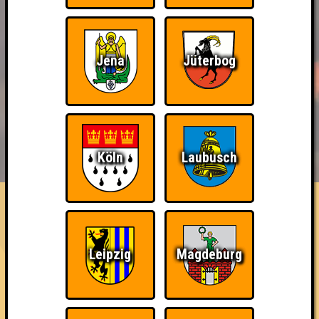
Jena
Jüterbog
BUCHEN
RESERVIERUNG
HIGHSCORE
Köln
Laubusch
EVENTS
ÜBER UNS
FAQ
Die Rathähnchen
Leipzig
Magdeburg
Errungenschaften
Kleiner Hinweis: bei uns sind Teams, die in einem Stechen
verlieren, trotzdem auf dem 1. Platz - den haben sie sich
schließlich verdient! Entsprechend gibt es für diese auch
Errungenschaften für den 1. Platz.