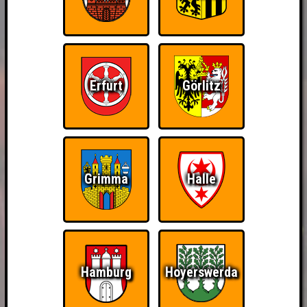
Erfurt
Görlitz
Grimma
Halle
Hamburg
Hoyerswerda