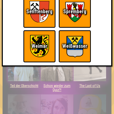
Senftenberg
Spremberg
Bin ich schon drin?
Knapp daneben!
Wiederzehn macht
Freude
Weimar
Weißwasser
Teil der Oberschicht
Schon wieder zum
The Last of Us
Quiz?!