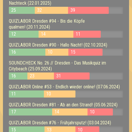
Nachteck (22.01.2025)
25
32
39
QUIZLABOR Dresden #94 - Bis die Köpfe
qualmen! (20.11.2024)
12
14
11
QUIZLABOR Dresden #90 - Hallo Nacht! (02.10.2024)
16
10
15
SOUNDCHECK No. 26 // Dresden - Das Musikquiz im
Citybeach (25.09.2024)
16
23
31
QUIZLABOR Online #53 - Endlich wieder online! (07.06.2024)
11
10
QUIZLABOR Dresden #81 - Ab an den Strand! (05.06.2024)
17
14
10
QUIZLABOR Dresden #76 - Frühjahrsputz! (03.04.2024)
15
13
10