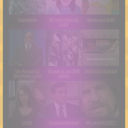
Quizveteran
Wir sind immer bei
Nerven aus Stahl
Euch!
The Amount of
Ich war da, vor 3000
Da-Da Da! Da-Da Da!
Teilnahmen is too
Jahren
damn high
Erster!
So kurz vorm Sieg!
Wir sind ERSTER?!