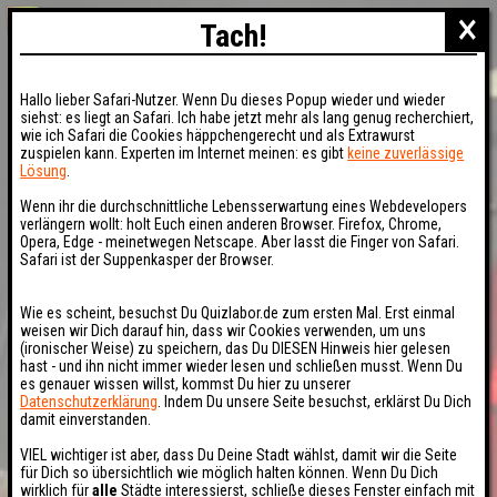
×
Tach!
Hallo lieber Safari-Nutzer. Wenn Du dieses Popup wieder und wieder
siehst: es liegt an Safari. Ich habe jetzt mehr als lang genug recherchiert,
wie ich Safari die Cookies häppchengerecht und als Extrawurst
zuspielen kann. Experten im Internet meinen: es gibt
keine zuverlässige
Lösung
.
Wenn ihr die durchschnittliche Lebensserwartung eines Webdevelopers
verlängern wollt: holt Euch einen anderen Browser. Firefox, Chrome,
Opera, Edge - meinetwegen Netscape. Aber lasst die Finger von Safari.
Safari ist der Suppenkasper der Browser.
Wie es scheint, besuchst Du Quizlabor.de zum ersten Mal. Erst einmal
weisen wir Dich darauf hin, dass wir Cookies verwenden, um uns
(ironischer Weise) zu speichern, das Du DIESEN Hinweis hier gelesen
hast - und ihn nicht immer wieder lesen und schließen musst. Wenn Du
es genauer wissen willst, kommst Du hier zu unserer
Datenschutzerklärung
. Indem Du unsere Seite besuchst, erklärst Du Dich
damit einverstanden.
VIEL wichtiger ist aber, dass Du Deine Stadt wählst, damit wir die Seite
für Dich so übersichtlich wie möglich halten können. Wenn Du Dich
wirklich für
alle
Städte interessierst, schließe dieses Fenster einfach mit