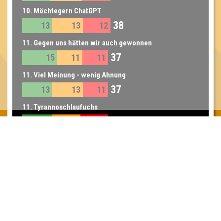
10. Möchtegern ChatGPT
38
13
13
12
11. Gegen uns hätten wir auch gewonnen
37
15
11
11
11. Viel Meinung - wenig Ahnung
37
13
13
11
11. Tyrannoschlaufuchs
37
13
12
12
12. Schnapsdrosseln
33
12
10
11
13. Lama
29
9
12
8