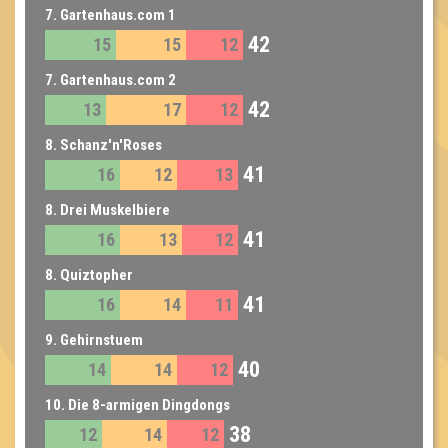
7. Gartenhaus.com 1
42
15
15
12
7. Gartenhaus.com 2
42
13
17
12
8. Schanz'n'Roses
41
16
12
13
8. Drei Muskelbiere
41
16
13
12
8. Quiztopher
41
16
14
11
9. Gehirnstuem
40
14
14
12
10. Die 8-armigen Dingdongs
38
12
14
12