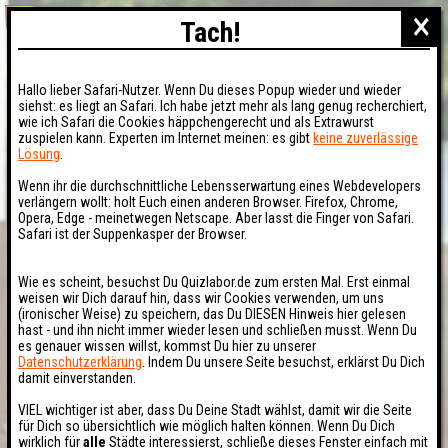
×
Tach!
Hallo lieber Safari-Nutzer. Wenn Du dieses Popup wieder und wieder
siehst: es liegt an Safari. Ich habe jetzt mehr als lang genug recherchiert,
wie ich Safari die Cookies häppchengerecht und als Extrawurst
zuspielen kann. Experten im Internet meinen: es gibt
keine zuverlässige
Lösung
.
Wenn ihr die durchschnittliche Lebensserwartung eines Webdevelopers
verlängern wollt: holt Euch einen anderen Browser. Firefox, Chrome,
Opera, Edge - meinetwegen Netscape. Aber lasst die Finger von Safari.
Safari ist der Suppenkasper der Browser.
Wie es scheint, besuchst Du Quizlabor.de zum ersten Mal. Erst einmal
weisen wir Dich darauf hin, dass wir Cookies verwenden, um uns
(ironischer Weise) zu speichern, das Du DIESEN Hinweis hier gelesen
hast - und ihn nicht immer wieder lesen und schließen musst. Wenn Du
es genauer wissen willst, kommst Du hier zu unserer
Datenschutzerklärung
. Indem Du unsere Seite besuchst, erklärst Du Dich
damit einverstanden.
VIEL wichtiger ist aber, dass Du Deine Stadt wählst, damit wir die Seite
für Dich so übersichtlich wie möglich halten können. Wenn Du Dich
wirklich für
alle
Städte interessierst, schließe dieses Fenster einfach mit