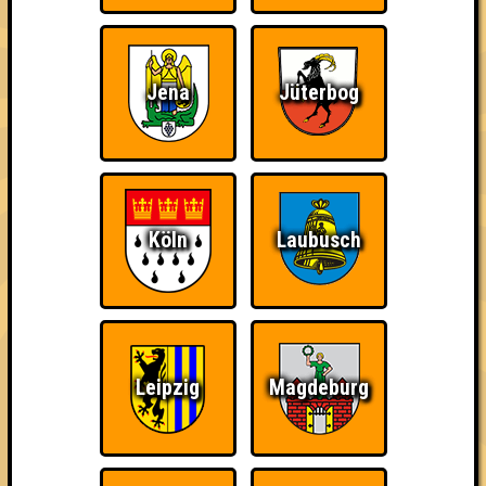
Jena
Jüterbog
Punkte
Köln
Laubusch
1. Knete im Kopf
57
16
23
18
2. Bill You Murray Me
56
18
21
17
Leipzig
Magdeburg
2. Quizies McQuizface
56
18
21
17