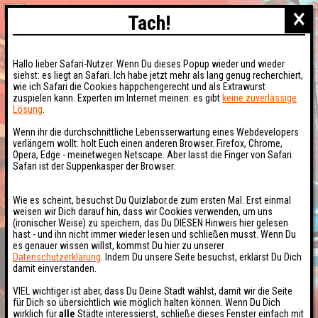
×
Tach!
Hallo lieber Safari-Nutzer. Wenn Du dieses Popup wieder und wieder
siehst: es liegt an Safari. Ich habe jetzt mehr als lang genug recherchiert,
wie ich Safari die Cookies häppchengerecht und als Extrawurst
zuspielen kann. Experten im Internet meinen: es gibt
keine zuverlässige
Lösung
.
Wenn ihr die durchschnittliche Lebensserwartung eines Webdevelopers
verlängern wollt: holt Euch einen anderen Browser. Firefox, Chrome,
Opera, Edge - meinetwegen Netscape. Aber lasst die Finger von Safari.
Safari ist der Suppenkasper der Browser.
Wie es scheint, besuchst Du Quizlabor.de zum ersten Mal. Erst einmal
weisen wir Dich darauf hin, dass wir Cookies verwenden, um uns
(ironischer Weise) zu speichern, das Du DIESEN Hinweis hier gelesen
hast - und ihn nicht immer wieder lesen und schließen musst. Wenn Du
es genauer wissen willst, kommst Du hier zu unserer
Datenschutzerklärung
. Indem Du unsere Seite besuchst, erklärst Du Dich
damit einverstanden.
VIEL wichtiger ist aber, dass Du Deine Stadt wählst, damit wir die Seite
für Dich so übersichtlich wie möglich halten können. Wenn Du Dich
wirklich für
alle
Städte interessierst, schließe dieses Fenster einfach mit