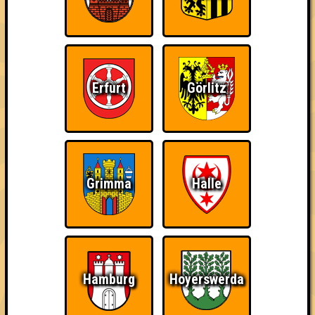
Erfurt
Görlitz
Grimma
Halle
Hamburg
Hoyerswerda