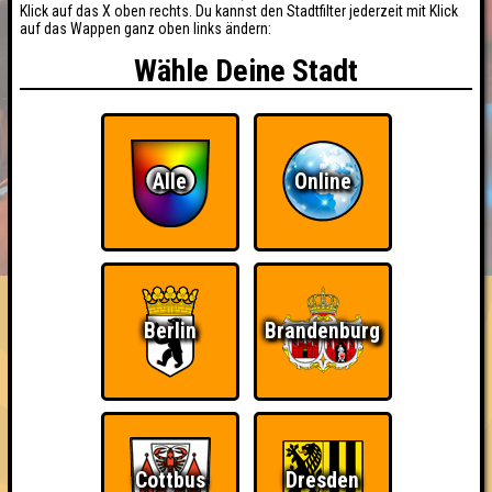
Klick auf das X oben rechts. Du kannst den Stadtfilter jederzeit mit Klick
auf das Wappen ganz oben links ändern:
Wähle Deine Stadt
Alle
Online
BUCHEN
RESERVIERUNG
HIGHSCORE
EVENTS
ÜBER UNS
FAQ
Berlin
Brandenburg
The Amount of Teilnahmen is too
damn high
Nehmt an 300 Quizlaboren teil
Cottbus
Dresden
~ Noch nicht erreicht ~