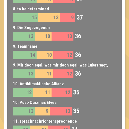
8. to be determined
37
15
13
9
9. Die Zugezogenen
36
13
10
13
9. Teamname
36
14
10
12
9. Mir doch egal, was mir doch egal, was Lukas sagt,
36
13
11
12
sagt.
10. Antiklimaktische Allianz
35
12
11
12
10. Post-Quizmas Elves
35
13
9
13
11. sprachnachrichtensprechende