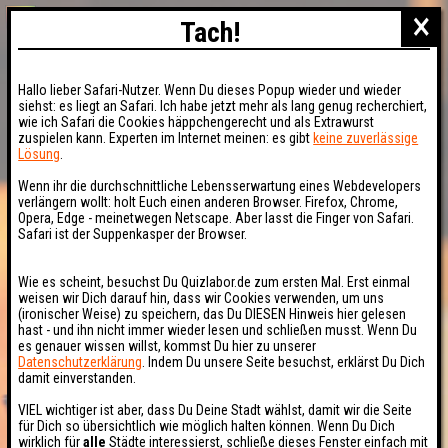
×
Tach!
Hallo lieber Safari-Nutzer. Wenn Du dieses Popup wieder und wieder
siehst: es liegt an Safari. Ich habe jetzt mehr als lang genug recherchiert,
wie ich Safari die Cookies häppchengerecht und als Extrawurst
zuspielen kann. Experten im Internet meinen: es gibt
keine zuverlässige
Lösung
.
Wenn ihr die durchschnittliche Lebensserwartung eines Webdevelopers
verlängern wollt: holt Euch einen anderen Browser. Firefox, Chrome,
Opera, Edge - meinetwegen Netscape. Aber lasst die Finger von Safari.
Safari ist der Suppenkasper der Browser.
Wie es scheint, besuchst Du Quizlabor.de zum ersten Mal. Erst einmal
weisen wir Dich darauf hin, dass wir Cookies verwenden, um uns
(ironischer Weise) zu speichern, das Du DIESEN Hinweis hier gelesen
hast - und ihn nicht immer wieder lesen und schließen musst. Wenn Du
es genauer wissen willst, kommst Du hier zu unserer
Datenschutzerklärung
. Indem Du unsere Seite besuchst, erklärst Du Dich
damit einverstanden.
VIEL wichtiger ist aber, dass Du Deine Stadt wählst, damit wir die Seite
für Dich so übersichtlich wie möglich halten können. Wenn Du Dich
wirklich für
alle
Städte interessierst, schließe dieses Fenster einfach mit