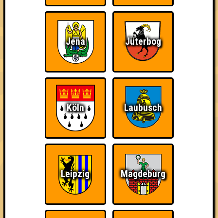
Punkte
1. Die dreiköpfigen Affen
Jena
Jüterbog
46
17
13
16
2. Die perforierten Pufflolsterfolien
44
17
13
14
3. Nur für Schnaps da
Köln
Laubusch
42
16
13
13
4. E=mc Hammer
41
16
12
13
4. Dilettantenstadl
Leipzig
Magdeburg
41
17
12
12
5. Europäische Reblauskatastrophe
40
15
14
11