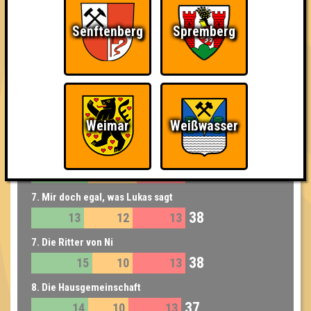
6. That's my Jacket
Senftenberg
Spremberg
39
17
10
12
6. Pinkys ohne Brain
39
15
10
14
6. Quizwolds
Weimar
Weißwasser
39
14
11
14
7. Genossenschaft Gördener Gelegenheitstrinker
38
14
12
12
7. Mir doch egal, was Lukas sagt
38
13
12
13
7. Die Ritter von Ni
38
15
10
13
8. Die Hausgemeinschaft
37
14
10
13