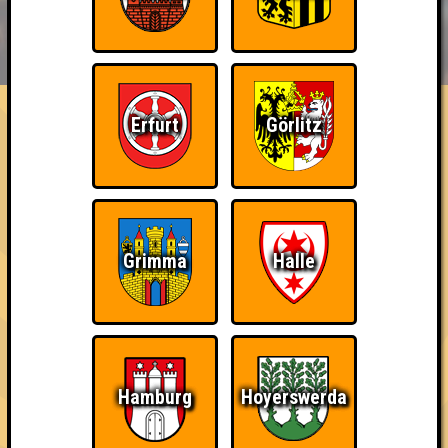
BUCHEN
RESERVIERUNG
HIGHSCORE
EVENTS
ÜBER UNS
FAQ
Erfurt
Görlitz
«
»
QUIZLABOR Leipzig #102
denk mal anders. · 01.02.2024 · StuK
Info
Punkte
Angemeldete Teams
Grimma
Halle
Hamburg
Hoyerswerda