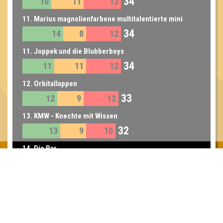
34
10
11
13
Sprachnachrichtenqueens
11. Marius magnolienfarbene multitalentierte mini
34
14
8
12
Marsmiezen
11. Joppek und die Blubberboys
34
11
11
12
12. Orbitallappen
33
12
9
12
13. KMW - Knechte mit Wissen
32
13
9
10
14. Die Bar
30
10
11
9
14. The Walking Mad
30
11
9
10
15. Good Soup